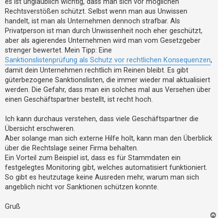
es ist unglaublich wichtig, dass man sich vor möglichen
t
g
Rechtsverstößen schützt. Selbst wenn man aus Unwissen
e
handelt, ist man als Unternehmen dennoch strafbar. Als
t
Privatperson ist man durch Unwissenheit noch eher geschützt,
e
aber als agierendes Unternehmen wird man vom Gesetzgeber
strenger bewertet. Mein Tipp: Eine
T
Sanktionslistenprüfung als Schutz vor rechtlichen Konsequenzen
,
h
damit dein Unternehmen rechtlich im Reinen bleibt. Es gibt
e
güterbezogene Sanktionslisten, die immer wieder mal aktualisiert
m
werden. Die Gefahr, dass man ein solches mal aus Versehen über
e
einen Geschäftspartner bestellt, ist recht hoch.
n
Ich kann durchaus verstehen, dass viele Geschäftspartner die
Übersicht erschweren.
Aber solange man sich externe Hilfe holt, kann man den Überblick
A
über die Rechtslage seiner Firma behalten.
k
Ein Vorteil zum Beispiel ist, dass es für Stammdaten ein
t
festgelegtes Monitoring gibt, welches automatisiert funktioniert.
i
So gibt es heutzutage keine Ausreden mehr, warum man sich
angeblich nicht vor Sanktionen schützen konnte.
v
e
Gruß
T