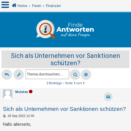
Home
Foren
Finanzen
A
n
m
e
Sich als Unternehmen vor Sanktionen
l
schützen?
d
e
n
2 Beiträge • Seite
1
von
1
Molotov
R
e
Sich als Unternehmen vor Sanktionen schützen?
g
B
28 Sep 2022 12:45
i
e
i
Hallo allerseits,
s
t
r