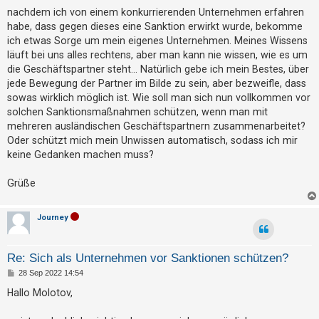
t
a
nachdem ich von einem konkurrierenden Unternehmen erfahren
g
r
habe, dass gegen dieses eine Sanktion erwirkt wurde, bekomme
i
ich etwas Sorge um mein eigenes Unternehmen. Meines Wissens
läuft bei uns alles rechtens, aber man kann nie wissen, wie es um
e
die Geschäftspartner steht... Natürlich gebe ich mein Bestes, über
r
jede Bewegung der Partner im Bilde zu sein, aber bezweifle, dass
e
sowas wirklich möglich ist. Wie soll man sich nun vollkommen vor
n
solchen Sanktionsmaßnahmen schützen, wenn man mit
mehreren ausländischen Geschäftspartnern zusammenarbeitet?
Oder schützt mich mein Unwissen automatisch, sodass ich mir
keine Gedanken machen muss?
U
n
Grüße
b
e
Journey
a
n
Re: Sich als Unternehmen vor Sanktionen schützen?
t
B
28 Sep 2022 14:54
w
e
i
o
Hallo Molotov,
t
r
r
a