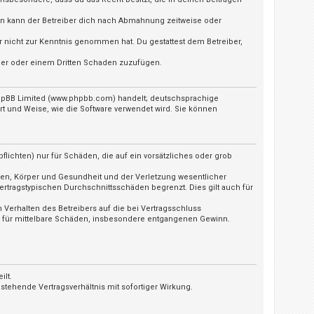
ln kann der Betreiber dich nach Abmahnung zeitweise oder
 er nicht zur Kenntnis genommen hat. Du gestattest dem Betreiber,
iber oder einem Dritten Schaden zuzufügen.
 phpBB Limited (www.phpbb.com) handelt; deutschsprachige
t und Weise, wie die Software verwendet wird. Sie können
lichten) nur für Schäden, die auf ein vorsätzliches oder grob
ben, Körper und Gesundheit und der Verletzung wesentlicher
ertragstypischen Durchschnittsschäden begrenzt. Dies gilt auch für
Verhalten des Betreibers auf die bei Vertragsschluss
h für mittelbare Schäden, insbesondere entgangenen Gewinn.
ilt.
tehende Vertragsverhältnis mit sofortiger Wirkung.