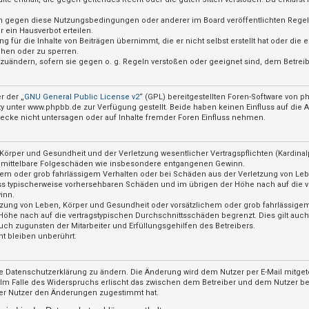
ßen gegen diese Nutzungsbedingungen oder anderer im Board veröffentlichten Rege
 ein Hausverbot erteilen.
 für die Inhalte von Beiträgen übernimmt, die er nicht selbst erstellt hat oder die
chen oder zu sperren.
abzuändern, sofern sie gegen o. g. Regeln verstoßen oder geeignet sind, dem Betre
r der „
GNU General Public License v2
“ (GPL) bereitgestellten Foren-Software von
nter www.phpbb.de zur Verfügung gestellt. Beide haben keinen Einfluss auf die Ar
cke nicht untersagen oder auf Inhalte fremder Foren Einfluss nehmen.
örper und Gesundheit und der Verletzung wesentlicher Vertragspflichten (Kardinalpf
für mittelbare Folgeschäden wie insbesondere entgangenen Gewinn.
hem oder grob fahrlässigem Verhalten oder bei Schäden aus der Verletzung von Le
hluss typischerweise vorhersehbaren Schäden und im übrigen der Höhe nach auf die v
inn.
zung von Leben, Körper und Gesundheit oder vorsätzlichem oder grob fahrlässigem 
öhe nach auf die vertragstypischen Durchschnittsschäden begrenzt. Dies gilt auc
ch zugunsten der Mitarbeiter und Erfüllungsgehilfen des Betreibers.
t bleiben unberührt.
e Datenschutzerklärung zu ändern. Die Änderung wird dem Nutzer per E-Mail mitgete
 Im Falle des Widerspruchs erlischt das zwischen dem Betreiber und dem Nutzer bes
der Nutzer den Änderungen zugestimmt hat.