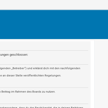
elungen geschlossen:
olgenden „Betreiber“) und erklärst dich mit den nachfolgenden
e an dieser Stelle veröffentlichten Regelungen.
en Beitrag im Rahmen des Boards zu nutzen.
t insbesondere, dass du das Recht besitzt, die in deinen Beiträgen