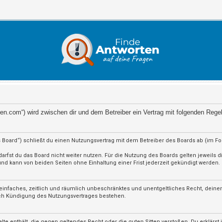
orten.com“) wird zwischen dir und dem Betreiber ein Vertrag mit folgenden Reg
 Board“) schließt du einen Nutzungsvertrag mit dem Betreiber des Boards ab (im F
rfst du das Board nicht weiter nutzen. Für die Nutzung des Boards gelten jeweils di
d kann von beiden Seiten ohne Einhaltung einer Frist jederzeit gekündigt werden.
in einfaches, zeitlich und räumlich unbeschränktes und unentgeltliches Recht, dein
ach Kündigung des Nutzungsvertrages bestehen.
nhalte enthält, die gegen geltendes Recht oder die guten Sitten verstoßen. Du erklärs