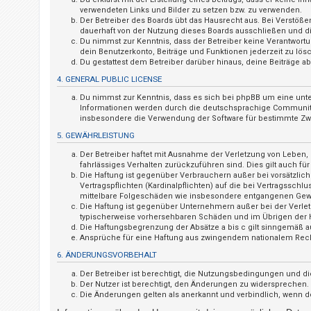
t
verwendeten Links und Bilder zu setzen bzw. zu verwenden.
Der Betreiber des Boards übt das Hausrecht aus. Bei Verstö
r
dauerhaft von der Nutzung dieses Boards ausschließen und dir
i
Du nimmst zur Kenntnis, dass der Betreiber keine Verantwortung
dein Benutzerkonto, Beiträge und Funktionen jederzeit zu lös
e
Du gestattest dem Betreiber darüber hinaus, deine Beiträge 
r
4. GENERAL PUBLIC LICENSE
e
Du nimmst zur Kenntnis, dass es sich bei phpBB um eine unte
n
Informationen werden durch die deutschsprachige Community u
insbesondere die Verwendung der Software für bestimmte Zwe
5. GEWÄHRLEISTUNG
U
Der Betreiber haftet mit Ausnahme der Verletzung von Leben, K
fahrlässiges Verhalten zurückzuführen sind. Dies gilt auch 
n
Die Haftung ist gegenüber Verbrauchern außer bei vorsätzlic
b
Vertragspflichten (Kardinalpflichten) auf die bei Vertragssc
mittelbare Folgeschäden wie insbesondere entgangenen Gew
e
Die Haftung ist gegenüber Unternehmern außer bei der Verlet
a
typischerweise vorhersehbaren Schäden und im Übrigen der H
Die Haftungsbegrenzung der Absätze a bis c gilt sinngemäß au
n
Ansprüche für eine Haftung aus zwingendem nationalem Rech
t
6. ÄNDERUNGSVORBEHALT
w
Der Betreiber ist berechtigt, die Nutzungsbedingungen und di
o
Der Nutzer ist berechtigt, den Änderungen zu widersprechen.
Die Änderungen gelten als anerkannt und verbindlich, wenn 
r