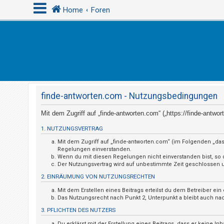
Home
Foren
A
n
m
e
finde-antworten.com - Nutzungsbedingungen
l
d
Mit dem Zugriff auf „finde-antworten.com“ („https://finde-antw
e
1. NUTZUNGSVERTRAG
n
Mit dem Zugriff auf „finde-antworten.com“ (im Folgenden „das
Regelungen einverstanden.
Wenn du mit diesen Regelungen nicht einverstanden bist, so da
Der Nutzungsvertrag wird auf unbestimmte Zeit geschlossen un
R
2. EINRÄUMUNG VON NUTZUNGSRECHTEN
e
Mit dem Erstellen eines Beitrags erteilst du dem Betreiber e
g
Das Nutzungsrecht nach Punkt 2, Unterpunkt a bleibt auch n
i
3. PFLICHTEN DES NUTZERS
s
Du erklärst mit der Erstellung eines Beitrags, dass er keine I