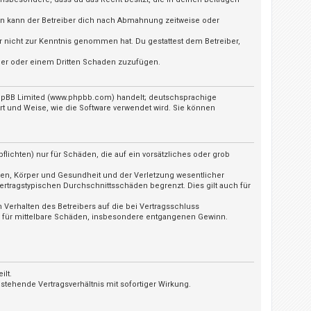
ln kann der Betreiber dich nach Abmahnung zeitweise oder
 er nicht zur Kenntnis genommen hat. Du gestattest dem Betreiber,
iber oder einem Dritten Schaden zuzufügen.
 phpBB Limited (www.phpbb.com) handelt; deutschsprachige
t und Weise, wie die Software verwendet wird. Sie können
lichten) nur für Schäden, die auf ein vorsätzliches oder grob
ben, Körper und Gesundheit und der Verletzung wesentlicher
ertragstypischen Durchschnittsschäden begrenzt. Dies gilt auch für
Verhalten des Betreibers auf die bei Vertragsschluss
h für mittelbare Schäden, insbesondere entgangenen Gewinn.
ilt.
tehende Vertragsverhältnis mit sofortiger Wirkung.