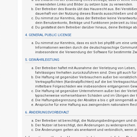
t
verwendeten Links und Bilder zu setzen bzw. zu verwenden.
Der Betreiber des Boards übt das Hausrecht aus. Bei Verstö
r
dauerhaft von der Nutzung dieses Boards ausschließen und dir
i
Du nimmst zur Kenntnis, dass der Betreiber keine Verantwortung
dein Benutzerkonto, Beiträge und Funktionen jederzeit zu lös
e
Du gestattest dem Betreiber darüber hinaus, deine Beiträge 
r
4. GENERAL PUBLIC LICENSE
e
Du nimmst zur Kenntnis, dass es sich bei phpBB um eine unte
n
Informationen werden durch die deutschsprachige Community u
insbesondere die Verwendung der Software für bestimmte Zwe
5. GEWÄHRLEISTUNG
U
Der Betreiber haftet mit Ausnahme der Verletzung von Leben, K
fahrlässiges Verhalten zurückzuführen sind. Dies gilt auch 
n
Die Haftung ist gegenüber Verbrauchern außer bei vorsätzlic
b
Vertragspflichten (Kardinalpflichten) auf die bei Vertragssc
mittelbare Folgeschäden wie insbesondere entgangenen Gew
e
Die Haftung ist gegenüber Unternehmern außer bei der Verlet
a
typischerweise vorhersehbaren Schäden und im Übrigen der H
Die Haftungsbegrenzung der Absätze a bis c gilt sinngemäß au
n
Ansprüche für eine Haftung aus zwingendem nationalem Rech
t
6. ÄNDERUNGSVORBEHALT
w
Der Betreiber ist berechtigt, die Nutzungsbedingungen und di
o
Der Nutzer ist berechtigt, den Änderungen zu widersprechen.
Die Änderungen gelten als anerkannt und verbindlich, wenn 
r