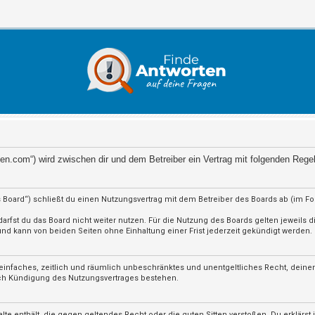
orten.com“) wird zwischen dir und dem Betreiber ein Vertrag mit folgenden Reg
 Board“) schließt du einen Nutzungsvertrag mit dem Betreiber des Boards ab (im F
rfst du das Board nicht weiter nutzen. Für die Nutzung des Boards gelten jeweils di
d kann von beiden Seiten ohne Einhaltung einer Frist jederzeit gekündigt werden.
in einfaches, zeitlich und räumlich unbeschränktes und unentgeltliches Recht, dein
ach Kündigung des Nutzungsvertrages bestehen.
nhalte enthält, die gegen geltendes Recht oder die guten Sitten verstoßen. Du erklärs