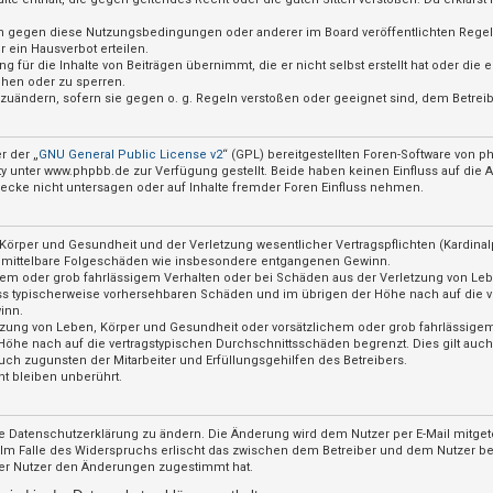
ßen gegen diese Nutzungsbedingungen oder anderer im Board veröffentlichten Rege
 ein Hausverbot erteilen.
 für die Inhalte von Beiträgen übernimmt, die er nicht selbst erstellt hat oder die
chen oder zu sperren.
abzuändern, sofern sie gegen o. g. Regeln verstoßen oder geeignet sind, dem Betre
r der „
GNU General Public License v2
“ (GPL) bereitgestellten Foren-Software von
nter www.phpbb.de zur Verfügung gestellt. Beide haben keinen Einfluss auf die Ar
cke nicht untersagen oder auf Inhalte fremder Foren Einfluss nehmen.
örper und Gesundheit und der Verletzung wesentlicher Vertragspflichten (Kardinalpf
für mittelbare Folgeschäden wie insbesondere entgangenen Gewinn.
hem oder grob fahrlässigem Verhalten oder bei Schäden aus der Verletzung von Le
hluss typischerweise vorhersehbaren Schäden und im übrigen der Höhe nach auf die v
inn.
zung von Leben, Körper und Gesundheit oder vorsätzlichem oder grob fahrlässigem 
öhe nach auf die vertragstypischen Durchschnittsschäden begrenzt. Dies gilt auc
ch zugunsten der Mitarbeiter und Erfüllungsgehilfen des Betreibers.
t bleiben unberührt.
e Datenschutzerklärung zu ändern. Die Änderung wird dem Nutzer per E-Mail mitgete
 Im Falle des Widerspruchs erlischt das zwischen dem Betreiber und dem Nutzer bes
der Nutzer den Änderungen zugestimmt hat.