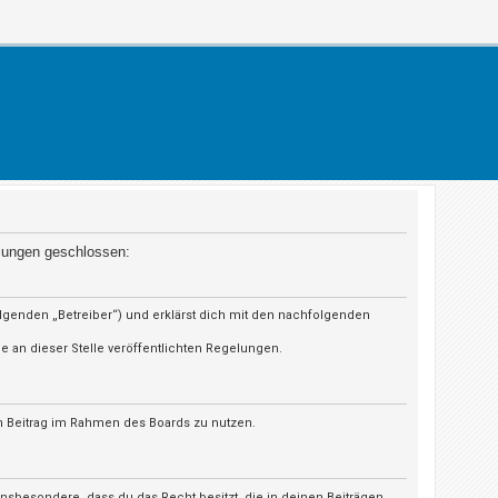
elungen geschlossen:
olgenden „Betreiber“) und erklärst dich mit den nachfolgenden
e an dieser Stelle veröffentlichten Regelungen.
en Beitrag im Rahmen des Boards zu nutzen.
t insbesondere, dass du das Recht besitzt, die in deinen Beiträgen