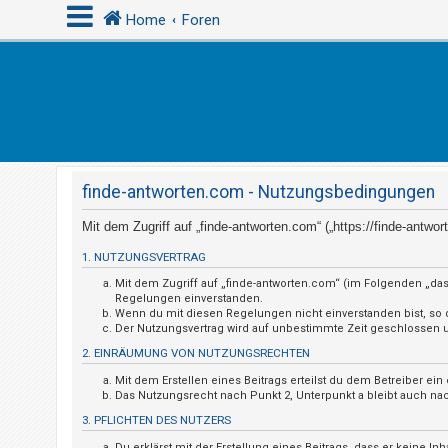
Home
Foren
A
n
m
e
finde-antworten.com - Nutzungsbedingungen
l
d
Mit dem Zugriff auf „finde-antworten.com“ („https://finde-antw
e
1. NUTZUNGSVERTRAG
n
Mit dem Zugriff auf „finde-antworten.com“ (im Folgenden „das
Regelungen einverstanden.
Wenn du mit diesen Regelungen nicht einverstanden bist, so da
Der Nutzungsvertrag wird auf unbestimmte Zeit geschlossen un
R
2. EINRÄUMUNG VON NUTZUNGSRECHTEN
e
Mit dem Erstellen eines Beitrags erteilst du dem Betreiber e
g
Das Nutzungsrecht nach Punkt 2, Unterpunkt a bleibt auch n
i
3. PFLICHTEN DES NUTZERS
s
Du erklärst mit der Erstellung eines Beitrags, dass er keine I