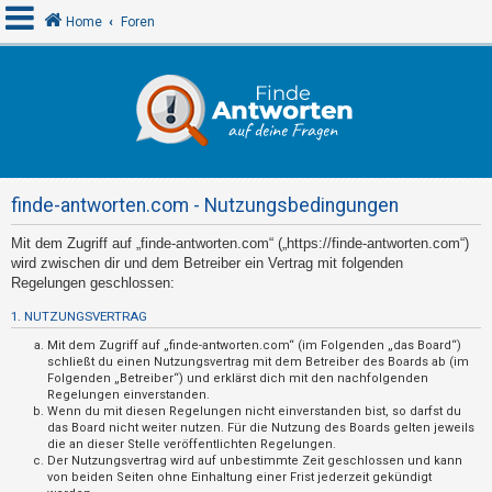
Home
Foren
A
n
m
e
finde-antworten.com - Nutzungsbedingungen
l
d
Mit dem Zugriff auf „finde-antworten.com“ („https://finde-antworten.com“)
wird zwischen dir und dem Betreiber ein Vertrag mit folgenden
e
Regelungen geschlossen:
n
1. NUTZUNGSVERTRAG
Mit dem Zugriff auf „finde-antworten.com“ (im Folgenden „das Board“)
schließt du einen Nutzungsvertrag mit dem Betreiber des Boards ab (im
R
Folgenden „Betreiber“) und erklärst dich mit den nachfolgenden
e
Regelungen einverstanden.
Wenn du mit diesen Regelungen nicht einverstanden bist, so darfst du
g
das Board nicht weiter nutzen. Für die Nutzung des Boards gelten jeweils
die an dieser Stelle veröffentlichten Regelungen.
i
Der Nutzungsvertrag wird auf unbestimmte Zeit geschlossen und kann
s
von beiden Seiten ohne Einhaltung einer Frist jederzeit gekündigt