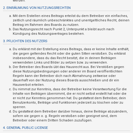
werden.
t
2. EINRÄUMUNG VON NUTZUNGSRECHTEN
r
Mit dem Erstellen eines Beitrags erteilst du dem Betreiber ein einfaches,
i
zeitlich und räumlich unbeschränktes und unentgeltliches Recht, deinen
e
Beitrag im Rahmen des Boards zu nutzen.
Das Nutzungsrecht nach Punkt 2, Unterpunkt a bleibt auch nach
r
Kündigung des Nutzungsvertrages bestehen.
e
3. PFLICHTEN DES NUTZERS
n
Du erklärst mit der Erstellung eines Beitrags, dass er keine Inhalte enthält,
die gegen geltendes Recht oder die guten Sitten verstoßen. Du erklärst
insbesondere, dass du das Recht besitzt, die in deinen Beiträgen
verwendeten Links und Bilder zu setzen bzw. zu verwenden.
U
Der Betreiber des Boards übt das Hausrecht aus. Bei Verstößen gegen
diese Nutzungsbedingungen oder anderer im Board veröffentlichten
n
Regeln kann der Betreiber dich nach Abmahnung zeitweise oder
b
dauerhaft von der Nutzung dieses Boards ausschließen und dir ein
Hausverbot erteilen.
e
Du nimmst zur Kenntnis, dass der Betreiber keine Verantwortung für die
a
Inhalte von Beiträgen übernimmt, die er nicht selbst erstellt hat oder die
er nicht zur Kenntnis genommen hat. Du gestattest dem Betreiber, dein
n
Benutzerkonto, Beiträge und Funktionen jederzeit zu löschen oder zu
sperren.
t
Du gestattest dem Betreiber darüber hinaus, deine Beiträge abzuändern,
w
sofern sie gegen o. g. Regeln verstoßen oder geeignet sind, dem
Betreiber oder einem Dritten Schaden zuzufügen.
o
4. GENERAL PUBLIC LICENSE
r