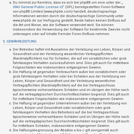
t
Du nimmst zur Kenntnis, dass es sich bei phpBB um eine unter der „
GNU General Public License v2
“ (GPL) bereitgestellten Foren-Software
e
von phpBB Limited (www.phpbb.com) handelt; deutschsprachige
Informationen werden durch die deutschsprachige Community unter
t
www.phpbb.de zur Verfügung gestellt. Beide haben keinen Einfluss auf
e
die Art und Weise, wie die Software verwendet wird. Sie können
insbesondere die Verwendung der Software für bestimmte Zwecke nicht
T
untersagen oder auf Inhalte fremder Foren Einfluss nehmen.
h
5. GEWÄHRLEISTUNG
e
Der Betreiber haftet mit Ausnahme der Verletzung von Leben, Körper und
m
Gesundheit und der Verletzung wesentlicher Vertragspflichten
(Kardinalpflichten) nur für Schäden, die auf ein vorsätzliches oder grob
e
fahrlässiges Verhalten zurückzuführen sind. Dies gilt auch für mittelbare
n
Folgeschäden wie insbesondere entgangenen Gewinn.
Die Haftung ist gegenüber Verbrauchern außer bei vorsätzlichem oder
grob fahrlässigem Verhalten oder bei Schäden aus der Verletzung von
Leben, Körper und Gesundheit und der Verletzung wesentlicher
Vertragspflichten (Kardinalpflichten) auf die bei Vertragsschluss
A
typischerweise vorhersehbaren Schäden und im übrigen der Höhe nach
k
auf die vertragstypischen Durchschnittsschäden begrenzt. Dies gilt auch
für mittelbare Folgeschäden wie insbesondere entgangenen Gewinn.
t
Die Haftung ist gegenüber Unternehmern außer bei der Verletzung von
Leben, Körper und Gesundheit oder vorsätzlichem oder grob
i
fahrlässigem Verhalten des Betreibers auf die bei Vertragsschluss
v
typischerweise vorhersehbaren Schäden und im Übrigen der Höhe nach
auf die vertragstypischen Durchschnittsschäden begrenzt. Dies gilt auch
e
für mittelbare Schäden, insbesondere entgangenen Gewinn.
T
Die Haftungsbegrenzung der Absätze a bis c gilt sinngemäß auch