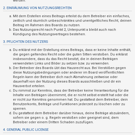
werden.
t
2. EINRÄUMUNG VON NUTZUNGSRECHTEN
r
Mit dem Erstellen eines Beitrags erteilst du dem Betreiber ein einfaches,
i
zeitlich und räumlich unbeschränktes und unentgeltliches Recht, deinen
e
Beitrag im Rahmen des Boards zu nutzen.
Das Nutzungsrecht nach Punkt 2, Unterpunkt a bleibt auch nach
r
Kündigung des Nutzungsvertrages bestehen.
e
3. PFLICHTEN DES NUTZERS
n
Du erklärst mit der Erstellung eines Beitrags, dass er keine Inhalte enthält,
die gegen geltendes Recht oder die guten Sitten verstoßen. Du erklärst
insbesondere, dass du das Recht besitzt, die in deinen Beiträgen
verwendeten Links und Bilder zu setzen bzw. zu verwenden.
U
Der Betreiber des Boards übt das Hausrecht aus. Bei Verstößen gegen
diese Nutzungsbedingungen oder anderer im Board veröffentlichten
n
Regeln kann der Betreiber dich nach Abmahnung zeitweise oder
b
dauerhaft von der Nutzung dieses Boards ausschließen und dir ein
Hausverbot erteilen.
e
Du nimmst zur Kenntnis, dass der Betreiber keine Verantwortung für die
a
Inhalte von Beiträgen übernimmt, die er nicht selbst erstellt hat oder die
er nicht zur Kenntnis genommen hat. Du gestattest dem Betreiber, dein
n
Benutzerkonto, Beiträge und Funktionen jederzeit zu löschen oder zu
sperren.
t
Du gestattest dem Betreiber darüber hinaus, deine Beiträge abzuändern,
w
sofern sie gegen o. g. Regeln verstoßen oder geeignet sind, dem
Betreiber oder einem Dritten Schaden zuzufügen.
o
4. GENERAL PUBLIC LICENSE
r