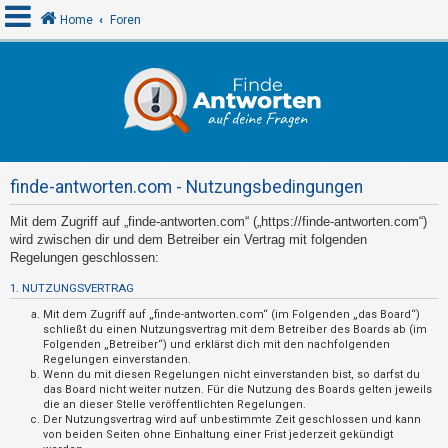
Home
Foren
A
n
m
e
finde-antworten.com - Nutzungsbedingungen
l
d
Mit dem Zugriff auf „finde-antworten.com“ („https://finde-antworten.com“)
wird zwischen dir und dem Betreiber ein Vertrag mit folgenden
e
Regelungen geschlossen:
n
1. NUTZUNGSVERTRAG
Mit dem Zugriff auf „finde-antworten.com“ (im Folgenden „das Board“)
schließt du einen Nutzungsvertrag mit dem Betreiber des Boards ab (im
R
Folgenden „Betreiber“) und erklärst dich mit den nachfolgenden
e
Regelungen einverstanden.
Wenn du mit diesen Regelungen nicht einverstanden bist, so darfst du
g
das Board nicht weiter nutzen. Für die Nutzung des Boards gelten jeweils
die an dieser Stelle veröffentlichten Regelungen.
i
Der Nutzungsvertrag wird auf unbestimmte Zeit geschlossen und kann
s
von beiden Seiten ohne Einhaltung einer Frist jederzeit gekündigt