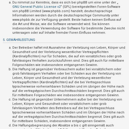
t
Du nimmst zur Kenntnis, dass es sich bei phpBB um eine unter der „
GNU General Public License v2
“ (GPL) bereitgestellten Foren-Software
e
von phpBB Limited (www.phpbb.com) handelt; deutschsprachige
Informationen werden durch die deutschsprachige Community unter
t
www.phpbb.de zur Verfügung gestellt. Beide haben keinen Einfluss auf
e
die Art und Weise, wie die Software verwendet wird. Sie können
insbesondere die Verwendung der Software für bestimmte Zwecke nicht
T
untersagen oder auf Inhalte fremder Foren Einfluss nehmen.
h
5. GEWÄHRLEISTUNG
e
Der Betreiber haftet mit Ausnahme der Verletzung von Leben, Körper und
m
Gesundheit und der Verletzung wesentlicher Vertragspflichten
(Kardinalpflichten) nur für Schäden, die auf ein vorsätzliches oder grob
e
fahrlässiges Verhalten zurückzuführen sind. Dies gilt auch für mittelbare
n
Folgeschäden wie insbesondere entgangenen Gewinn.
Die Haftung ist gegenüber Verbrauchern außer bei vorsätzlichem oder
grob fahrlässigem Verhalten oder bei Schäden aus der Verletzung von
Leben, Körper und Gesundheit und der Verletzung wesentlicher
Vertragspflichten (Kardinalpflichten) auf die bei Vertragsschluss
A
typischerweise vorhersehbaren Schäden und im übrigen der Höhe nach
k
auf die vertragstypischen Durchschnittsschäden begrenzt. Dies gilt auch
für mittelbare Folgeschäden wie insbesondere entgangenen Gewinn.
t
Die Haftung ist gegenüber Unternehmern außer bei der Verletzung von
Leben, Körper und Gesundheit oder vorsätzlichem oder grob
i
fahrlässigem Verhalten des Betreibers auf die bei Vertragsschluss
v
typischerweise vorhersehbaren Schäden und im Übrigen der Höhe nach
auf die vertragstypischen Durchschnittsschäden begrenzt. Dies gilt auch
e
für mittelbare Schäden, insbesondere entgangenen Gewinn.
T
Die Haftungsbegrenzung der Absätze a bis c gilt sinngemäß auch