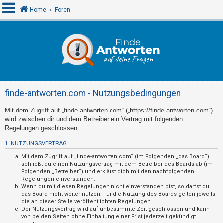
Home
Foren
A
n
m
e
finde-antworten.com - Nutzungsbedingungen
l
d
Mit dem Zugriff auf „finde-antworten.com“ („https://finde-antworten.com“)
wird zwischen dir und dem Betreiber ein Vertrag mit folgenden
e
Regelungen geschlossen:
n
1. NUTZUNGSVERTRAG
Mit dem Zugriff auf „finde-antworten.com“ (im Folgenden „das Board“)
schließt du einen Nutzungsvertrag mit dem Betreiber des Boards ab (im
R
Folgenden „Betreiber“) und erklärst dich mit den nachfolgenden
e
Regelungen einverstanden.
Wenn du mit diesen Regelungen nicht einverstanden bist, so darfst du
g
das Board nicht weiter nutzen. Für die Nutzung des Boards gelten jeweils
die an dieser Stelle veröffentlichten Regelungen.
i
Der Nutzungsvertrag wird auf unbestimmte Zeit geschlossen und kann
s
von beiden Seiten ohne Einhaltung einer Frist jederzeit gekündigt