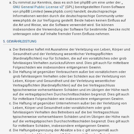
t
Du nimmst zur Kenntnis, dass es sich bei phpBB um eine unter der „
GNU General Public License v2
“ (GPL) bereitgestellten Foren-Software
e
von phpBB Limited (www.phpbb.com) handelt; deutschsprachige
Informationen werden durch die deutschsprachige Community unter
t
www.phpbb.de zur Verfügung gestellt. Beide haben keinen Einfluss auf
e
die Art und Weise, wie die Software verwendet wird. Sie können
insbesondere die Verwendung der Software für bestimmte Zwecke nicht
T
untersagen oder auf Inhalte fremder Foren Einfluss nehmen.
h
5. GEWÄHRLEISTUNG
e
Der Betreiber haftet mit Ausnahme der Verletzung von Leben, Körper und
m
Gesundheit und der Verletzung wesentlicher Vertragspflichten
(Kardinalpflichten) nur für Schäden, die auf ein vorsätzliches oder grob
e
fahrlässiges Verhalten zurückzuführen sind. Dies gilt auch für mittelbare
n
Folgeschäden wie insbesondere entgangenen Gewinn.
Die Haftung ist gegenüber Verbrauchern außer bei vorsätzlichem oder
grob fahrlässigem Verhalten oder bei Schäden aus der Verletzung von
Leben, Körper und Gesundheit und der Verletzung wesentlicher
Vertragspflichten (Kardinalpflichten) auf die bei Vertragsschluss
A
typischerweise vorhersehbaren Schäden und im übrigen der Höhe nach
k
auf die vertragstypischen Durchschnittsschäden begrenzt. Dies gilt auch
für mittelbare Folgeschäden wie insbesondere entgangenen Gewinn.
t
Die Haftung ist gegenüber Unternehmern außer bei der Verletzung von
Leben, Körper und Gesundheit oder vorsätzlichem oder grob
i
fahrlässigem Verhalten des Betreibers auf die bei Vertragsschluss
v
typischerweise vorhersehbaren Schäden und im Übrigen der Höhe nach
auf die vertragstypischen Durchschnittsschäden begrenzt. Dies gilt auch
e
für mittelbare Schäden, insbesondere entgangenen Gewinn.
T
Die Haftungsbegrenzung der Absätze a bis c gilt sinngemäß auch