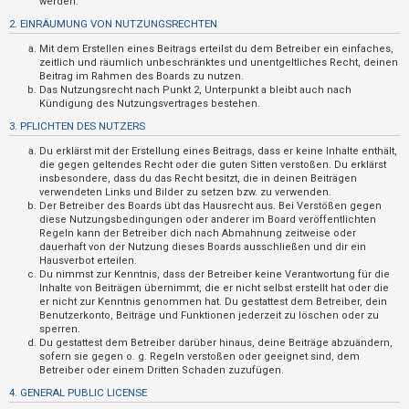
werden.
t
2. EINRÄUMUNG VON NUTZUNGSRECHTEN
r
Mit dem Erstellen eines Beitrags erteilst du dem Betreiber ein einfaches,
i
zeitlich und räumlich unbeschränktes und unentgeltliches Recht, deinen
e
Beitrag im Rahmen des Boards zu nutzen.
Das Nutzungsrecht nach Punkt 2, Unterpunkt a bleibt auch nach
r
Kündigung des Nutzungsvertrages bestehen.
e
3. PFLICHTEN DES NUTZERS
n
Du erklärst mit der Erstellung eines Beitrags, dass er keine Inhalte enthält,
die gegen geltendes Recht oder die guten Sitten verstoßen. Du erklärst
insbesondere, dass du das Recht besitzt, die in deinen Beiträgen
verwendeten Links und Bilder zu setzen bzw. zu verwenden.
U
Der Betreiber des Boards übt das Hausrecht aus. Bei Verstößen gegen
diese Nutzungsbedingungen oder anderer im Board veröffentlichten
n
Regeln kann der Betreiber dich nach Abmahnung zeitweise oder
b
dauerhaft von der Nutzung dieses Boards ausschließen und dir ein
Hausverbot erteilen.
e
Du nimmst zur Kenntnis, dass der Betreiber keine Verantwortung für die
a
Inhalte von Beiträgen übernimmt, die er nicht selbst erstellt hat oder die
er nicht zur Kenntnis genommen hat. Du gestattest dem Betreiber, dein
n
Benutzerkonto, Beiträge und Funktionen jederzeit zu löschen oder zu
sperren.
t
Du gestattest dem Betreiber darüber hinaus, deine Beiträge abzuändern,
w
sofern sie gegen o. g. Regeln verstoßen oder geeignet sind, dem
Betreiber oder einem Dritten Schaden zuzufügen.
o
4. GENERAL PUBLIC LICENSE
r