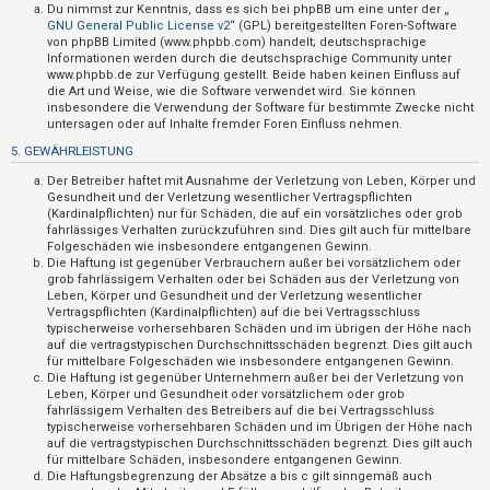
t
Du nimmst zur Kenntnis, dass es sich bei phpBB um eine unter der „
GNU General Public License v2
“ (GPL) bereitgestellten Foren-Software
e
von phpBB Limited (www.phpbb.com) handelt; deutschsprachige
Informationen werden durch die deutschsprachige Community unter
t
www.phpbb.de zur Verfügung gestellt. Beide haben keinen Einfluss auf
e
die Art und Weise, wie die Software verwendet wird. Sie können
insbesondere die Verwendung der Software für bestimmte Zwecke nicht
T
untersagen oder auf Inhalte fremder Foren Einfluss nehmen.
h
5. GEWÄHRLEISTUNG
e
Der Betreiber haftet mit Ausnahme der Verletzung von Leben, Körper und
m
Gesundheit und der Verletzung wesentlicher Vertragspflichten
(Kardinalpflichten) nur für Schäden, die auf ein vorsätzliches oder grob
e
fahrlässiges Verhalten zurückzuführen sind. Dies gilt auch für mittelbare
n
Folgeschäden wie insbesondere entgangenen Gewinn.
Die Haftung ist gegenüber Verbrauchern außer bei vorsätzlichem oder
grob fahrlässigem Verhalten oder bei Schäden aus der Verletzung von
Leben, Körper und Gesundheit und der Verletzung wesentlicher
Vertragspflichten (Kardinalpflichten) auf die bei Vertragsschluss
A
typischerweise vorhersehbaren Schäden und im übrigen der Höhe nach
k
auf die vertragstypischen Durchschnittsschäden begrenzt. Dies gilt auch
für mittelbare Folgeschäden wie insbesondere entgangenen Gewinn.
t
Die Haftung ist gegenüber Unternehmern außer bei der Verletzung von
Leben, Körper und Gesundheit oder vorsätzlichem oder grob
i
fahrlässigem Verhalten des Betreibers auf die bei Vertragsschluss
v
typischerweise vorhersehbaren Schäden und im Übrigen der Höhe nach
auf die vertragstypischen Durchschnittsschäden begrenzt. Dies gilt auch
e
für mittelbare Schäden, insbesondere entgangenen Gewinn.
T
Die Haftungsbegrenzung der Absätze a bis c gilt sinngemäß auch