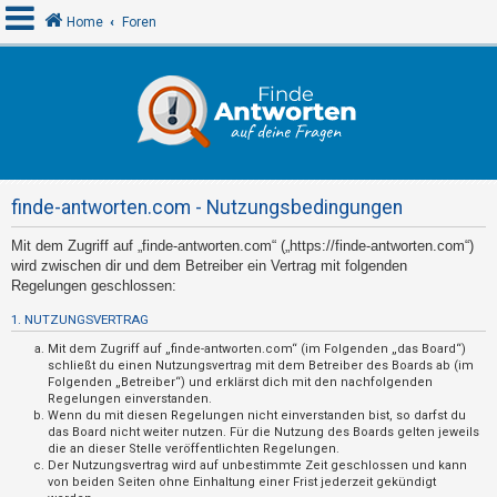
Home
Foren
A
n
m
e
finde-antworten.com - Nutzungsbedingungen
l
d
Mit dem Zugriff auf „finde-antworten.com“ („https://finde-antworten.com“)
wird zwischen dir und dem Betreiber ein Vertrag mit folgenden
e
Regelungen geschlossen:
n
1. NUTZUNGSVERTRAG
Mit dem Zugriff auf „finde-antworten.com“ (im Folgenden „das Board“)
schließt du einen Nutzungsvertrag mit dem Betreiber des Boards ab (im
R
Folgenden „Betreiber“) und erklärst dich mit den nachfolgenden
e
Regelungen einverstanden.
Wenn du mit diesen Regelungen nicht einverstanden bist, so darfst du
g
das Board nicht weiter nutzen. Für die Nutzung des Boards gelten jeweils
die an dieser Stelle veröffentlichten Regelungen.
i
Der Nutzungsvertrag wird auf unbestimmte Zeit geschlossen und kann
s
von beiden Seiten ohne Einhaltung einer Frist jederzeit gekündigt