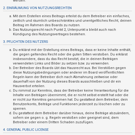
werden.
t
2. EINRÄUMUNG VON NUTZUNGSRECHTEN
r
Mit dem Erstellen eines Beitrags erteilst du dem Betreiber ein einfaches,
i
zeitlich und räumlich unbeschränktes und unentgeltliches Recht, deinen
e
Beitrag im Rahmen des Boards zu nutzen.
Das Nutzungsrecht nach Punkt 2, Unterpunkt a bleibt auch nach
r
Kündigung des Nutzungsvertrages bestehen.
e
3. PFLICHTEN DES NUTZERS
n
Du erklärst mit der Erstellung eines Beitrags, dass er keine Inhalte enthält,
die gegen geltendes Recht oder die guten Sitten verstoßen. Du erklärst
insbesondere, dass du das Recht besitzt, die in deinen Beiträgen
verwendeten Links und Bilder zu setzen bzw. zu verwenden.
U
Der Betreiber des Boards übt das Hausrecht aus. Bei Verstößen gegen
diese Nutzungsbedingungen oder anderer im Board veröffentlichten
n
Regeln kann der Betreiber dich nach Abmahnung zeitweise oder
b
dauerhaft von der Nutzung dieses Boards ausschließen und dir ein
Hausverbot erteilen.
e
Du nimmst zur Kenntnis, dass der Betreiber keine Verantwortung für die
a
Inhalte von Beiträgen übernimmt, die er nicht selbst erstellt hat oder die
er nicht zur Kenntnis genommen hat. Du gestattest dem Betreiber, dein
n
Benutzerkonto, Beiträge und Funktionen jederzeit zu löschen oder zu
sperren.
t
Du gestattest dem Betreiber darüber hinaus, deine Beiträge abzuändern,
w
sofern sie gegen o. g. Regeln verstoßen oder geeignet sind, dem
Betreiber oder einem Dritten Schaden zuzufügen.
o
4. GENERAL PUBLIC LICENSE
r