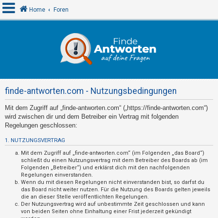
Home
Foren
A
n
m
e
finde-antworten.com - Nutzungsbedingungen
l
d
Mit dem Zugriff auf „finde-antworten.com“ („https://finde-antworten.com“)
wird zwischen dir und dem Betreiber ein Vertrag mit folgenden
e
Regelungen geschlossen:
n
1. NUTZUNGSVERTRAG
Mit dem Zugriff auf „finde-antworten.com“ (im Folgenden „das Board“)
schließt du einen Nutzungsvertrag mit dem Betreiber des Boards ab (im
R
Folgenden „Betreiber“) und erklärst dich mit den nachfolgenden
e
Regelungen einverstanden.
Wenn du mit diesen Regelungen nicht einverstanden bist, so darfst du
g
das Board nicht weiter nutzen. Für die Nutzung des Boards gelten jeweils
die an dieser Stelle veröffentlichten Regelungen.
i
Der Nutzungsvertrag wird auf unbestimmte Zeit geschlossen und kann
s
von beiden Seiten ohne Einhaltung einer Frist jederzeit gekündigt