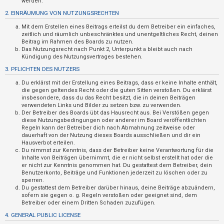
werden.
t
2. EINRÄUMUNG VON NUTZUNGSRECHTEN
r
Mit dem Erstellen eines Beitrags erteilst du dem Betreiber ein einfaches,
i
zeitlich und räumlich unbeschränktes und unentgeltliches Recht, deinen
e
Beitrag im Rahmen des Boards zu nutzen.
Das Nutzungsrecht nach Punkt 2, Unterpunkt a bleibt auch nach
r
Kündigung des Nutzungsvertrages bestehen.
e
3. PFLICHTEN DES NUTZERS
n
Du erklärst mit der Erstellung eines Beitrags, dass er keine Inhalte enthält,
die gegen geltendes Recht oder die guten Sitten verstoßen. Du erklärst
insbesondere, dass du das Recht besitzt, die in deinen Beiträgen
verwendeten Links und Bilder zu setzen bzw. zu verwenden.
U
Der Betreiber des Boards übt das Hausrecht aus. Bei Verstößen gegen
diese Nutzungsbedingungen oder anderer im Board veröffentlichten
n
Regeln kann der Betreiber dich nach Abmahnung zeitweise oder
b
dauerhaft von der Nutzung dieses Boards ausschließen und dir ein
Hausverbot erteilen.
e
Du nimmst zur Kenntnis, dass der Betreiber keine Verantwortung für die
a
Inhalte von Beiträgen übernimmt, die er nicht selbst erstellt hat oder die
er nicht zur Kenntnis genommen hat. Du gestattest dem Betreiber, dein
n
Benutzerkonto, Beiträge und Funktionen jederzeit zu löschen oder zu
sperren.
t
Du gestattest dem Betreiber darüber hinaus, deine Beiträge abzuändern,
w
sofern sie gegen o. g. Regeln verstoßen oder geeignet sind, dem
Betreiber oder einem Dritten Schaden zuzufügen.
o
4. GENERAL PUBLIC LICENSE
r