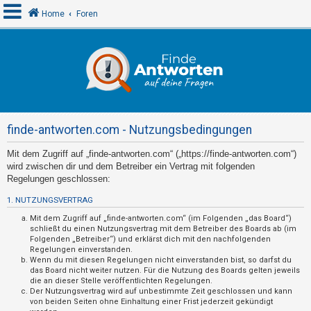
Home
Foren
A
n
m
e
finde-antworten.com - Nutzungsbedingungen
l
d
Mit dem Zugriff auf „finde-antworten.com“ („https://finde-antworten.com“)
wird zwischen dir und dem Betreiber ein Vertrag mit folgenden
e
Regelungen geschlossen:
n
1. NUTZUNGSVERTRAG
Mit dem Zugriff auf „finde-antworten.com“ (im Folgenden „das Board“)
schließt du einen Nutzungsvertrag mit dem Betreiber des Boards ab (im
R
Folgenden „Betreiber“) und erklärst dich mit den nachfolgenden
e
Regelungen einverstanden.
Wenn du mit diesen Regelungen nicht einverstanden bist, so darfst du
g
das Board nicht weiter nutzen. Für die Nutzung des Boards gelten jeweils
die an dieser Stelle veröffentlichten Regelungen.
i
Der Nutzungsvertrag wird auf unbestimmte Zeit geschlossen und kann
s
von beiden Seiten ohne Einhaltung einer Frist jederzeit gekündigt