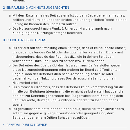
werden.
t
2. EINRÄUMUNG VON NUTZUNGSRECHTEN
r
Mit dem Erstellen eines Beitrags erteilst du dem Betreiber ein einfaches,
i
zeitlich und räumlich unbeschränktes und unentgeltliches Recht, deinen
e
Beitrag im Rahmen des Boards zu nutzen.
Das Nutzungsrecht nach Punkt 2, Unterpunkt a bleibt auch nach
r
Kündigung des Nutzungsvertrages bestehen.
e
3. PFLICHTEN DES NUTZERS
n
Du erklärst mit der Erstellung eines Beitrags, dass er keine Inhalte enthält,
die gegen geltendes Recht oder die guten Sitten verstoßen. Du erklärst
insbesondere, dass du das Recht besitzt, die in deinen Beiträgen
verwendeten Links und Bilder zu setzen bzw. zu verwenden.
U
Der Betreiber des Boards übt das Hausrecht aus. Bei Verstößen gegen
diese Nutzungsbedingungen oder anderer im Board veröffentlichten
n
Regeln kann der Betreiber dich nach Abmahnung zeitweise oder
b
dauerhaft von der Nutzung dieses Boards ausschließen und dir ein
Hausverbot erteilen.
e
Du nimmst zur Kenntnis, dass der Betreiber keine Verantwortung für die
a
Inhalte von Beiträgen übernimmt, die er nicht selbst erstellt hat oder die
er nicht zur Kenntnis genommen hat. Du gestattest dem Betreiber, dein
n
Benutzerkonto, Beiträge und Funktionen jederzeit zu löschen oder zu
sperren.
t
Du gestattest dem Betreiber darüber hinaus, deine Beiträge abzuändern,
w
sofern sie gegen o. g. Regeln verstoßen oder geeignet sind, dem
Betreiber oder einem Dritten Schaden zuzufügen.
o
4. GENERAL PUBLIC LICENSE
r