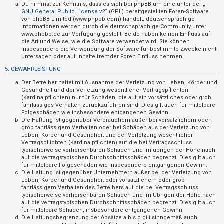
t
Du nimmst zur Kenntnis, dass es sich bei phpBB um eine unter der „
GNU General Public License v2
“ (GPL) bereitgestellten Foren-Software
e
von phpBB Limited (www.phpbb.com) handelt; deutschsprachige
Informationen werden durch die deutschsprachige Community unter
t
www.phpbb.de zur Verfügung gestellt. Beide haben keinen Einfluss auf
e
die Art und Weise, wie die Software verwendet wird. Sie können
insbesondere die Verwendung der Software für bestimmte Zwecke nicht
T
untersagen oder auf Inhalte fremder Foren Einfluss nehmen.
h
5. GEWÄHRLEISTUNG
e
Der Betreiber haftet mit Ausnahme der Verletzung von Leben, Körper und
m
Gesundheit und der Verletzung wesentlicher Vertragspflichten
(Kardinalpflichten) nur für Schäden, die auf ein vorsätzliches oder grob
e
fahrlässiges Verhalten zurückzuführen sind. Dies gilt auch für mittelbare
n
Folgeschäden wie insbesondere entgangenen Gewinn.
Die Haftung ist gegenüber Verbrauchern außer bei vorsätzlichem oder
grob fahrlässigem Verhalten oder bei Schäden aus der Verletzung von
Leben, Körper und Gesundheit und der Verletzung wesentlicher
Vertragspflichten (Kardinalpflichten) auf die bei Vertragsschluss
A
typischerweise vorhersehbaren Schäden und im übrigen der Höhe nach
k
auf die vertragstypischen Durchschnittsschäden begrenzt. Dies gilt auch
für mittelbare Folgeschäden wie insbesondere entgangenen Gewinn.
t
Die Haftung ist gegenüber Unternehmern außer bei der Verletzung von
Leben, Körper und Gesundheit oder vorsätzlichem oder grob
i
fahrlässigem Verhalten des Betreibers auf die bei Vertragsschluss
v
typischerweise vorhersehbaren Schäden und im Übrigen der Höhe nach
auf die vertragstypischen Durchschnittsschäden begrenzt. Dies gilt auch
e
für mittelbare Schäden, insbesondere entgangenen Gewinn.
T
Die Haftungsbegrenzung der Absätze a bis c gilt sinngemäß auch