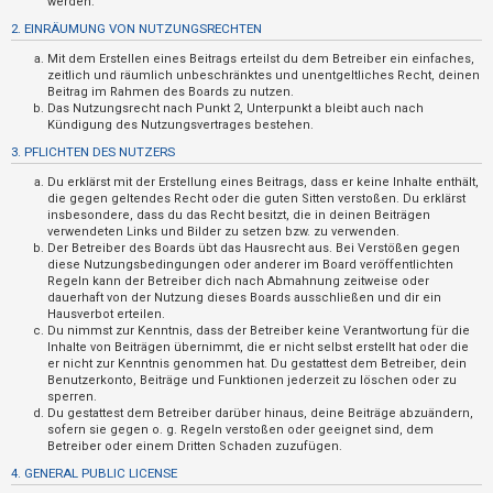
werden.
t
2. EINRÄUMUNG VON NUTZUNGSRECHTEN
r
Mit dem Erstellen eines Beitrags erteilst du dem Betreiber ein einfaches,
i
zeitlich und räumlich unbeschränktes und unentgeltliches Recht, deinen
e
Beitrag im Rahmen des Boards zu nutzen.
Das Nutzungsrecht nach Punkt 2, Unterpunkt a bleibt auch nach
r
Kündigung des Nutzungsvertrages bestehen.
e
3. PFLICHTEN DES NUTZERS
n
Du erklärst mit der Erstellung eines Beitrags, dass er keine Inhalte enthält,
die gegen geltendes Recht oder die guten Sitten verstoßen. Du erklärst
insbesondere, dass du das Recht besitzt, die in deinen Beiträgen
verwendeten Links und Bilder zu setzen bzw. zu verwenden.
U
Der Betreiber des Boards übt das Hausrecht aus. Bei Verstößen gegen
diese Nutzungsbedingungen oder anderer im Board veröffentlichten
n
Regeln kann der Betreiber dich nach Abmahnung zeitweise oder
b
dauerhaft von der Nutzung dieses Boards ausschließen und dir ein
Hausverbot erteilen.
e
Du nimmst zur Kenntnis, dass der Betreiber keine Verantwortung für die
a
Inhalte von Beiträgen übernimmt, die er nicht selbst erstellt hat oder die
er nicht zur Kenntnis genommen hat. Du gestattest dem Betreiber, dein
n
Benutzerkonto, Beiträge und Funktionen jederzeit zu löschen oder zu
sperren.
t
Du gestattest dem Betreiber darüber hinaus, deine Beiträge abzuändern,
w
sofern sie gegen o. g. Regeln verstoßen oder geeignet sind, dem
Betreiber oder einem Dritten Schaden zuzufügen.
o
4. GENERAL PUBLIC LICENSE
r