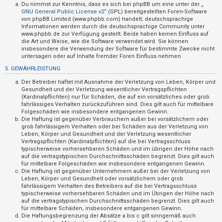
t
Du nimmst zur Kenntnis, dass es sich bei phpBB um eine unter der „
GNU General Public License v2
“ (GPL) bereitgestellten Foren-Software
e
von phpBB Limited (www.phpbb.com) handelt; deutschsprachige
Informationen werden durch die deutschsprachige Community unter
t
www.phpbb.de zur Verfügung gestellt. Beide haben keinen Einfluss auf
e
die Art und Weise, wie die Software verwendet wird. Sie können
insbesondere die Verwendung der Software für bestimmte Zwecke nicht
T
untersagen oder auf Inhalte fremder Foren Einfluss nehmen.
h
5. GEWÄHRLEISTUNG
e
Der Betreiber haftet mit Ausnahme der Verletzung von Leben, Körper und
m
Gesundheit und der Verletzung wesentlicher Vertragspflichten
(Kardinalpflichten) nur für Schäden, die auf ein vorsätzliches oder grob
e
fahrlässiges Verhalten zurückzuführen sind. Dies gilt auch für mittelbare
n
Folgeschäden wie insbesondere entgangenen Gewinn.
Die Haftung ist gegenüber Verbrauchern außer bei vorsätzlichem oder
grob fahrlässigem Verhalten oder bei Schäden aus der Verletzung von
Leben, Körper und Gesundheit und der Verletzung wesentlicher
Vertragspflichten (Kardinalpflichten) auf die bei Vertragsschluss
A
typischerweise vorhersehbaren Schäden und im übrigen der Höhe nach
k
auf die vertragstypischen Durchschnittsschäden begrenzt. Dies gilt auch
für mittelbare Folgeschäden wie insbesondere entgangenen Gewinn.
t
Die Haftung ist gegenüber Unternehmern außer bei der Verletzung von
Leben, Körper und Gesundheit oder vorsätzlichem oder grob
i
fahrlässigem Verhalten des Betreibers auf die bei Vertragsschluss
v
typischerweise vorhersehbaren Schäden und im Übrigen der Höhe nach
auf die vertragstypischen Durchschnittsschäden begrenzt. Dies gilt auch
e
für mittelbare Schäden, insbesondere entgangenen Gewinn.
T
Die Haftungsbegrenzung der Absätze a bis c gilt sinngemäß auch