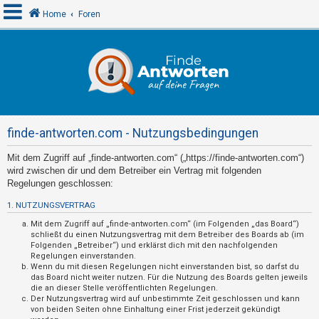
Home
Foren
A
n
m
e
finde-antworten.com - Nutzungsbedingungen
l
d
Mit dem Zugriff auf „finde-antworten.com“ („https://finde-antworten.com“)
wird zwischen dir und dem Betreiber ein Vertrag mit folgenden
e
Regelungen geschlossen:
n
1. NUTZUNGSVERTRAG
Mit dem Zugriff auf „finde-antworten.com“ (im Folgenden „das Board“)
schließt du einen Nutzungsvertrag mit dem Betreiber des Boards ab (im
R
Folgenden „Betreiber“) und erklärst dich mit den nachfolgenden
e
Regelungen einverstanden.
Wenn du mit diesen Regelungen nicht einverstanden bist, so darfst du
g
das Board nicht weiter nutzen. Für die Nutzung des Boards gelten jeweils
die an dieser Stelle veröffentlichten Regelungen.
i
Der Nutzungsvertrag wird auf unbestimmte Zeit geschlossen und kann
s
von beiden Seiten ohne Einhaltung einer Frist jederzeit gekündigt