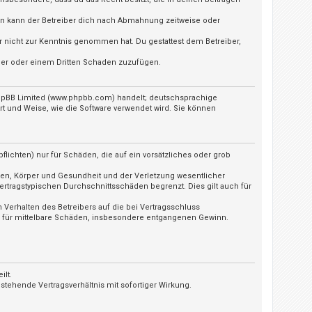
ln kann der Betreiber dich nach Abmahnung zeitweise oder
 er nicht zur Kenntnis genommen hat. Du gestattest dem Betreiber,
iber oder einem Dritten Schaden zuzufügen.
 phpBB Limited (www.phpbb.com) handelt; deutschsprachige
t und Weise, wie die Software verwendet wird. Sie können
lichten) nur für Schäden, die auf ein vorsätzliches oder grob
ben, Körper und Gesundheit und der Verletzung wesentlicher
ertragstypischen Durchschnittsschäden begrenzt. Dies gilt auch für
Verhalten des Betreibers auf die bei Vertragsschluss
h für mittelbare Schäden, insbesondere entgangenen Gewinn.
ilt.
tehende Vertragsverhältnis mit sofortiger Wirkung.