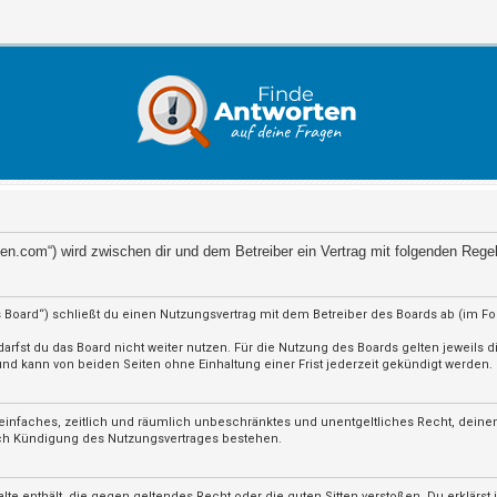
orten.com“) wird zwischen dir und dem Betreiber ein Vertrag mit folgenden Reg
 Board“) schließt du einen Nutzungsvertrag mit dem Betreiber des Boards ab (im F
rfst du das Board nicht weiter nutzen. Für die Nutzung des Boards gelten jeweils di
d kann von beiden Seiten ohne Einhaltung einer Frist jederzeit gekündigt werden.
in einfaches, zeitlich und räumlich unbeschränktes und unentgeltliches Recht, dein
ach Kündigung des Nutzungsvertrages bestehen.
nhalte enthält, die gegen geltendes Recht oder die guten Sitten verstoßen. Du erklärs