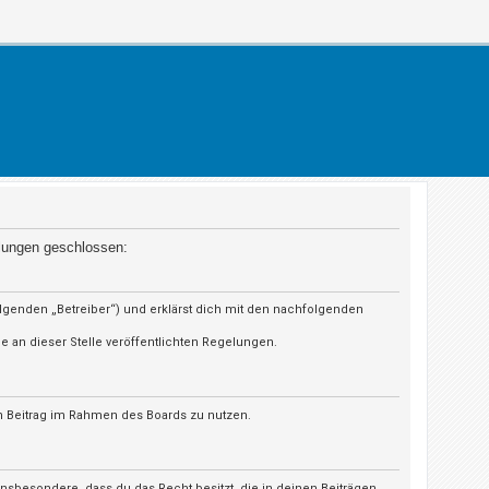
elungen geschlossen:
olgenden „Betreiber“) und erklärst dich mit den nachfolgenden
e an dieser Stelle veröffentlichten Regelungen.
en Beitrag im Rahmen des Boards zu nutzen.
t insbesondere, dass du das Recht besitzt, die in deinen Beiträgen