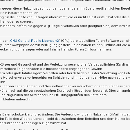
ßen gegen diese Nutzungsbedingungen oder anderer im Board veröffentlichten Rege
 ein Hausverbot erteilen.
 für die Inhalte von Beiträgen übernimmt, die er nicht selbst erstellt hat oder die
chen oder zu sperren.
abzuändern, sofern sie gegen o. g. Regeln verstoßen oder geeignet sind, dem Betre
r der „
GNU General Public License v2
“ (GPL) bereitgestellten Foren-Software von
nter www.phpbb.de zur Verfügung gestellt. Beide haben keinen Einfluss auf die Ar
cke nicht untersagen oder auf Inhalte fremder Foren Einfluss nehmen.
örper und Gesundheit und der Verletzung wesentlicher Vertragspflichten (Kardinalpf
für mittelbare Folgeschäden wie insbesondere entgangenen Gewinn.
hem oder grob fahrlässigem Verhalten oder bei Schäden aus der Verletzung von Le
hluss typischerweise vorhersehbaren Schäden und im übrigen der Höhe nach auf die v
inn.
zung von Leben, Körper und Gesundheit oder vorsätzlichem oder grob fahrlässigem 
öhe nach auf die vertragstypischen Durchschnittsschäden begrenzt. Dies gilt auc
ch zugunsten der Mitarbeiter und Erfüllungsgehilfen des Betreibers.
t bleiben unberührt.
e Datenschutzerklärung zu ändern. Die Änderung wird dem Nutzer per E-Mail mitgete
 Im Falle des Widerspruchs erlischt das zwischen dem Betreiber und dem Nutzer bes
der Nutzer den Änderungen zugestimmt hat.