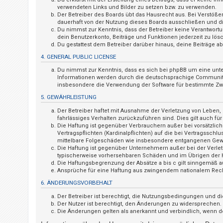
t
verwendeten Links und Bilder zu setzen bzw. zu verwenden.
Der Betreiber des Boards übt das Hausrecht aus. Bei Verstö
r
dauerhaft von der Nutzung dieses Boards ausschließen und dir
i
Du nimmst zur Kenntnis, dass der Betreiber keine Verantwortung
dein Benutzerkonto, Beiträge und Funktionen jederzeit zu lös
e
Du gestattest dem Betreiber darüber hinaus, deine Beiträge 
r
4. GENERAL PUBLIC LICENSE
e
Du nimmst zur Kenntnis, dass es sich bei phpBB um eine unte
n
Informationen werden durch die deutschsprachige Community u
insbesondere die Verwendung der Software für bestimmte Zwe
5. GEWÄHRLEISTUNG
U
Der Betreiber haftet mit Ausnahme der Verletzung von Leben, K
fahrlässiges Verhalten zurückzuführen sind. Dies gilt auch 
n
Die Haftung ist gegenüber Verbrauchern außer bei vorsätzlic
b
Vertragspflichten (Kardinalpflichten) auf die bei Vertragssc
mittelbare Folgeschäden wie insbesondere entgangenen Gew
e
Die Haftung ist gegenüber Unternehmern außer bei der Verlet
a
typischerweise vorhersehbaren Schäden und im Übrigen der H
Die Haftungsbegrenzung der Absätze a bis c gilt sinngemäß au
n
Ansprüche für eine Haftung aus zwingendem nationalem Rech
t
6. ÄNDERUNGSVORBEHALT
w
Der Betreiber ist berechtigt, die Nutzungsbedingungen und di
o
Der Nutzer ist berechtigt, den Änderungen zu widersprechen.
Die Änderungen gelten als anerkannt und verbindlich, wenn 
r