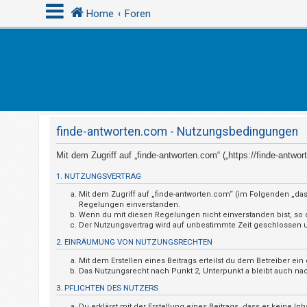
Home
Foren
A
n
m
e
finde-antworten.com - Nutzungsbedingungen
l
d
Mit dem Zugriff auf „finde-antworten.com“ („https://finde-antw
e
1. NUTZUNGSVERTRAG
n
Mit dem Zugriff auf „finde-antworten.com“ (im Folgenden „das
Regelungen einverstanden.
Wenn du mit diesen Regelungen nicht einverstanden bist, so da
Der Nutzungsvertrag wird auf unbestimmte Zeit geschlossen un
R
2. EINRÄUMUNG VON NUTZUNGSRECHTEN
e
Mit dem Erstellen eines Beitrags erteilst du dem Betreiber e
g
Das Nutzungsrecht nach Punkt 2, Unterpunkt a bleibt auch n
i
3. PFLICHTEN DES NUTZERS
s
Du erklärst mit der Erstellung eines Beitrags, dass er keine I