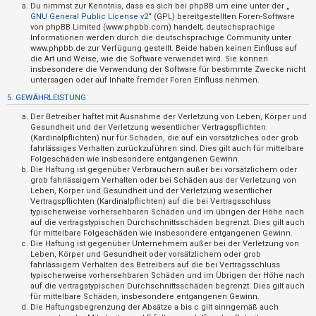
t
Du nimmst zur Kenntnis, dass es sich bei phpBB um eine unter der „
GNU General Public License v2
“ (GPL) bereitgestellten Foren-Software
e
von phpBB Limited (www.phpbb.com) handelt; deutschsprachige
Informationen werden durch die deutschsprachige Community unter
t
www.phpbb.de zur Verfügung gestellt. Beide haben keinen Einfluss auf
e
die Art und Weise, wie die Software verwendet wird. Sie können
insbesondere die Verwendung der Software für bestimmte Zwecke nicht
T
untersagen oder auf Inhalte fremder Foren Einfluss nehmen.
h
5. GEWÄHRLEISTUNG
e
Der Betreiber haftet mit Ausnahme der Verletzung von Leben, Körper und
m
Gesundheit und der Verletzung wesentlicher Vertragspflichten
(Kardinalpflichten) nur für Schäden, die auf ein vorsätzliches oder grob
e
fahrlässiges Verhalten zurückzuführen sind. Dies gilt auch für mittelbare
n
Folgeschäden wie insbesondere entgangenen Gewinn.
Die Haftung ist gegenüber Verbrauchern außer bei vorsätzlichem oder
grob fahrlässigem Verhalten oder bei Schäden aus der Verletzung von
Leben, Körper und Gesundheit und der Verletzung wesentlicher
Vertragspflichten (Kardinalpflichten) auf die bei Vertragsschluss
A
typischerweise vorhersehbaren Schäden und im übrigen der Höhe nach
k
auf die vertragstypischen Durchschnittsschäden begrenzt. Dies gilt auch
für mittelbare Folgeschäden wie insbesondere entgangenen Gewinn.
t
Die Haftung ist gegenüber Unternehmern außer bei der Verletzung von
Leben, Körper und Gesundheit oder vorsätzlichem oder grob
i
fahrlässigem Verhalten des Betreibers auf die bei Vertragsschluss
v
typischerweise vorhersehbaren Schäden und im Übrigen der Höhe nach
auf die vertragstypischen Durchschnittsschäden begrenzt. Dies gilt auch
e
für mittelbare Schäden, insbesondere entgangenen Gewinn.
T
Die Haftungsbegrenzung der Absätze a bis c gilt sinngemäß auch