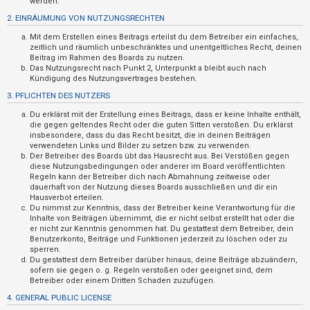
werden.
t
2. EINRÄUMUNG VON NUTZUNGSRECHTEN
r
Mit dem Erstellen eines Beitrags erteilst du dem Betreiber ein einfaches,
i
zeitlich und räumlich unbeschränktes und unentgeltliches Recht, deinen
e
Beitrag im Rahmen des Boards zu nutzen.
Das Nutzungsrecht nach Punkt 2, Unterpunkt a bleibt auch nach
r
Kündigung des Nutzungsvertrages bestehen.
e
3. PFLICHTEN DES NUTZERS
n
Du erklärst mit der Erstellung eines Beitrags, dass er keine Inhalte enthält,
die gegen geltendes Recht oder die guten Sitten verstoßen. Du erklärst
insbesondere, dass du das Recht besitzt, die in deinen Beiträgen
verwendeten Links und Bilder zu setzen bzw. zu verwenden.
U
Der Betreiber des Boards übt das Hausrecht aus. Bei Verstößen gegen
diese Nutzungsbedingungen oder anderer im Board veröffentlichten
n
Regeln kann der Betreiber dich nach Abmahnung zeitweise oder
b
dauerhaft von der Nutzung dieses Boards ausschließen und dir ein
Hausverbot erteilen.
e
Du nimmst zur Kenntnis, dass der Betreiber keine Verantwortung für die
a
Inhalte von Beiträgen übernimmt, die er nicht selbst erstellt hat oder die
er nicht zur Kenntnis genommen hat. Du gestattest dem Betreiber, dein
n
Benutzerkonto, Beiträge und Funktionen jederzeit zu löschen oder zu
sperren.
t
Du gestattest dem Betreiber darüber hinaus, deine Beiträge abzuändern,
w
sofern sie gegen o. g. Regeln verstoßen oder geeignet sind, dem
Betreiber oder einem Dritten Schaden zuzufügen.
o
4. GENERAL PUBLIC LICENSE
r