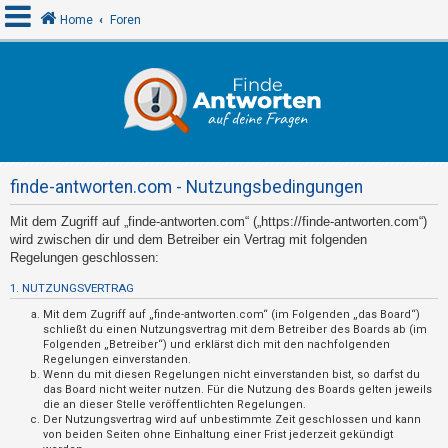
Home
Foren
A
n
m
e
finde-antworten.com - Nutzungsbedingungen
l
d
Mit dem Zugriff auf „finde-antworten.com“ („https://finde-antworten.com“)
wird zwischen dir und dem Betreiber ein Vertrag mit folgenden
e
Regelungen geschlossen:
n
1. NUTZUNGSVERTRAG
Mit dem Zugriff auf „finde-antworten.com“ (im Folgenden „das Board“)
schließt du einen Nutzungsvertrag mit dem Betreiber des Boards ab (im
R
Folgenden „Betreiber“) und erklärst dich mit den nachfolgenden
e
Regelungen einverstanden.
Wenn du mit diesen Regelungen nicht einverstanden bist, so darfst du
g
das Board nicht weiter nutzen. Für die Nutzung des Boards gelten jeweils
die an dieser Stelle veröffentlichten Regelungen.
i
Der Nutzungsvertrag wird auf unbestimmte Zeit geschlossen und kann
s
von beiden Seiten ohne Einhaltung einer Frist jederzeit gekündigt