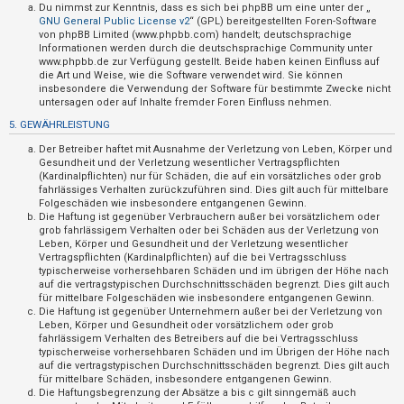
t
Du nimmst zur Kenntnis, dass es sich bei phpBB um eine unter der „
GNU General Public License v2
“ (GPL) bereitgestellten Foren-Software
e
von phpBB Limited (www.phpbb.com) handelt; deutschsprachige
Informationen werden durch die deutschsprachige Community unter
t
www.phpbb.de zur Verfügung gestellt. Beide haben keinen Einfluss auf
e
die Art und Weise, wie die Software verwendet wird. Sie können
insbesondere die Verwendung der Software für bestimmte Zwecke nicht
T
untersagen oder auf Inhalte fremder Foren Einfluss nehmen.
h
5. GEWÄHRLEISTUNG
e
Der Betreiber haftet mit Ausnahme der Verletzung von Leben, Körper und
m
Gesundheit und der Verletzung wesentlicher Vertragspflichten
(Kardinalpflichten) nur für Schäden, die auf ein vorsätzliches oder grob
e
fahrlässiges Verhalten zurückzuführen sind. Dies gilt auch für mittelbare
n
Folgeschäden wie insbesondere entgangenen Gewinn.
Die Haftung ist gegenüber Verbrauchern außer bei vorsätzlichem oder
grob fahrlässigem Verhalten oder bei Schäden aus der Verletzung von
Leben, Körper und Gesundheit und der Verletzung wesentlicher
Vertragspflichten (Kardinalpflichten) auf die bei Vertragsschluss
A
typischerweise vorhersehbaren Schäden und im übrigen der Höhe nach
k
auf die vertragstypischen Durchschnittsschäden begrenzt. Dies gilt auch
für mittelbare Folgeschäden wie insbesondere entgangenen Gewinn.
t
Die Haftung ist gegenüber Unternehmern außer bei der Verletzung von
Leben, Körper und Gesundheit oder vorsätzlichem oder grob
i
fahrlässigem Verhalten des Betreibers auf die bei Vertragsschluss
v
typischerweise vorhersehbaren Schäden und im Übrigen der Höhe nach
auf die vertragstypischen Durchschnittsschäden begrenzt. Dies gilt auch
e
für mittelbare Schäden, insbesondere entgangenen Gewinn.
T
Die Haftungsbegrenzung der Absätze a bis c gilt sinngemäß auch