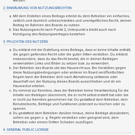
werden.
t
2. EINRÄUMUNG VON NUTZUNGSRECHTEN
r
Mit dem Erstellen eines Beitrags erteilst du dem Betreiber ein einfaches,
i
zeitlich und räumlich unbeschränktes und unentgeltliches Recht, deinen
e
Beitrag im Rahmen des Boards zu nutzen.
Das Nutzungsrecht nach Punkt 2, Unterpunkt a bleibt auch nach
r
Kündigung des Nutzungsvertrages bestehen.
e
3. PFLICHTEN DES NUTZERS
n
Du erklärst mit der Erstellung eines Beitrags, dass er keine Inhalte enthält,
die gegen geltendes Recht oder die guten Sitten verstoßen. Du erklärst
insbesondere, dass du das Recht besitzt, die in deinen Beiträgen
verwendeten Links und Bilder zu setzen bzw. zu verwenden.
U
Der Betreiber des Boards übt das Hausrecht aus. Bei Verstößen gegen
diese Nutzungsbedingungen oder anderer im Board veröffentlichten
n
Regeln kann der Betreiber dich nach Abmahnung zeitweise oder
b
dauerhaft von der Nutzung dieses Boards ausschließen und dir ein
Hausverbot erteilen.
e
Du nimmst zur Kenntnis, dass der Betreiber keine Verantwortung für die
a
Inhalte von Beiträgen übernimmt, die er nicht selbst erstellt hat oder die
er nicht zur Kenntnis genommen hat. Du gestattest dem Betreiber, dein
n
Benutzerkonto, Beiträge und Funktionen jederzeit zu löschen oder zu
sperren.
t
Du gestattest dem Betreiber darüber hinaus, deine Beiträge abzuändern,
w
sofern sie gegen o. g. Regeln verstoßen oder geeignet sind, dem
Betreiber oder einem Dritten Schaden zuzufügen.
o
4. GENERAL PUBLIC LICENSE
r