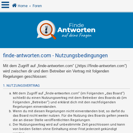
Home
Foren
A
n
m
e
finde-antworten.com - Nutzungsbedingungen
l
d
Mit dem Zugriff auf „finde-antworten.com“ („https://finde-antworten.com“)
wird zwischen dir und dem Betreiber ein Vertrag mit folgenden
e
Regelungen geschlossen:
n
1. NUTZUNGSVERTRAG
Mit dem Zugriff auf „finde-antworten.com“ (im Folgenden „das Board“)
schließt du einen Nutzungsvertrag mit dem Betreiber des Boards ab (im
R
Folgenden „Betreiber“) und erklärst dich mit den nachfolgenden
e
Regelungen einverstanden.
Wenn du mit diesen Regelungen nicht einverstanden bist, so darfst du
g
das Board nicht weiter nutzen. Für die Nutzung des Boards gelten jeweils
die an dieser Stelle veröffentlichten Regelungen.
i
Der Nutzungsvertrag wird auf unbestimmte Zeit geschlossen und kann
s
von beiden Seiten ohne Einhaltung einer Frist jederzeit gekündigt