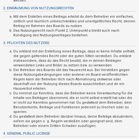
werden.
t
2. EINRÄUMUNG VON NUTZUNGSRECHTEN
r
Mit dem Erstellen eines Beitrags erteilst du dem Betreiber ein einfaches,
i
zeitlich und räumlich unbeschränktes und unentgeltliches Recht, deinen
e
Beitrag im Rahmen des Boards zu nutzen.
Das Nutzungsrecht nach Punkt 2, Unterpunkt a bleibt auch nach
r
Kündigung des Nutzungsvertrages bestehen.
e
3. PFLICHTEN DES NUTZERS
n
Du erklärst mit der Erstellung eines Beitrags, dass er keine Inhalte enthält,
die gegen geltendes Recht oder die guten Sitten verstoßen. Du erklärst
insbesondere, dass du das Recht besitzt, die in deinen Beiträgen
verwendeten Links und Bilder zu setzen bzw. zu verwenden.
U
Der Betreiber des Boards übt das Hausrecht aus. Bei Verstößen gegen
diese Nutzungsbedingungen oder anderer im Board veröffentlichten
n
Regeln kann der Betreiber dich nach Abmahnung zeitweise oder
b
dauerhaft von der Nutzung dieses Boards ausschließen und dir ein
Hausverbot erteilen.
e
Du nimmst zur Kenntnis, dass der Betreiber keine Verantwortung für die
a
Inhalte von Beiträgen übernimmt, die er nicht selbst erstellt hat oder die
er nicht zur Kenntnis genommen hat. Du gestattest dem Betreiber, dein
n
Benutzerkonto, Beiträge und Funktionen jederzeit zu löschen oder zu
sperren.
t
Du gestattest dem Betreiber darüber hinaus, deine Beiträge abzuändern,
w
sofern sie gegen o. g. Regeln verstoßen oder geeignet sind, dem
Betreiber oder einem Dritten Schaden zuzufügen.
o
4. GENERAL PUBLIC LICENSE
r