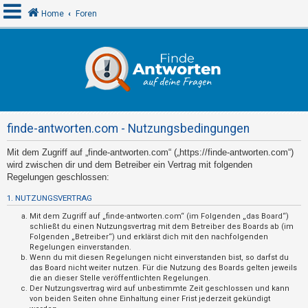
Home
Foren
A
n
m
e
finde-antworten.com - Nutzungsbedingungen
l
d
Mit dem Zugriff auf „finde-antworten.com“ („https://finde-antworten.com“)
wird zwischen dir und dem Betreiber ein Vertrag mit folgenden
e
Regelungen geschlossen:
n
1. NUTZUNGSVERTRAG
Mit dem Zugriff auf „finde-antworten.com“ (im Folgenden „das Board“)
schließt du einen Nutzungsvertrag mit dem Betreiber des Boards ab (im
R
Folgenden „Betreiber“) und erklärst dich mit den nachfolgenden
e
Regelungen einverstanden.
Wenn du mit diesen Regelungen nicht einverstanden bist, so darfst du
g
das Board nicht weiter nutzen. Für die Nutzung des Boards gelten jeweils
die an dieser Stelle veröffentlichten Regelungen.
i
Der Nutzungsvertrag wird auf unbestimmte Zeit geschlossen und kann
s
von beiden Seiten ohne Einhaltung einer Frist jederzeit gekündigt