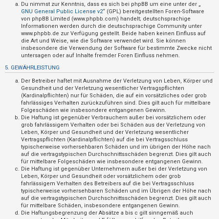
t
Du nimmst zur Kenntnis, dass es sich bei phpBB um eine unter der „
GNU General Public License v2
“ (GPL) bereitgestellten Foren-Software
e
von phpBB Limited (www.phpbb.com) handelt; deutschsprachige
Informationen werden durch die deutschsprachige Community unter
t
www.phpbb.de zur Verfügung gestellt. Beide haben keinen Einfluss auf
e
die Art und Weise, wie die Software verwendet wird. Sie können
insbesondere die Verwendung der Software für bestimmte Zwecke nicht
T
untersagen oder auf Inhalte fremder Foren Einfluss nehmen.
h
5. GEWÄHRLEISTUNG
e
Der Betreiber haftet mit Ausnahme der Verletzung von Leben, Körper und
m
Gesundheit und der Verletzung wesentlicher Vertragspflichten
(Kardinalpflichten) nur für Schäden, die auf ein vorsätzliches oder grob
e
fahrlässiges Verhalten zurückzuführen sind. Dies gilt auch für mittelbare
n
Folgeschäden wie insbesondere entgangenen Gewinn.
Die Haftung ist gegenüber Verbrauchern außer bei vorsätzlichem oder
grob fahrlässigem Verhalten oder bei Schäden aus der Verletzung von
Leben, Körper und Gesundheit und der Verletzung wesentlicher
Vertragspflichten (Kardinalpflichten) auf die bei Vertragsschluss
A
typischerweise vorhersehbaren Schäden und im übrigen der Höhe nach
k
auf die vertragstypischen Durchschnittsschäden begrenzt. Dies gilt auch
für mittelbare Folgeschäden wie insbesondere entgangenen Gewinn.
t
Die Haftung ist gegenüber Unternehmern außer bei der Verletzung von
Leben, Körper und Gesundheit oder vorsätzlichem oder grob
i
fahrlässigem Verhalten des Betreibers auf die bei Vertragsschluss
v
typischerweise vorhersehbaren Schäden und im Übrigen der Höhe nach
auf die vertragstypischen Durchschnittsschäden begrenzt. Dies gilt auch
e
für mittelbare Schäden, insbesondere entgangenen Gewinn.
T
Die Haftungsbegrenzung der Absätze a bis c gilt sinngemäß auch