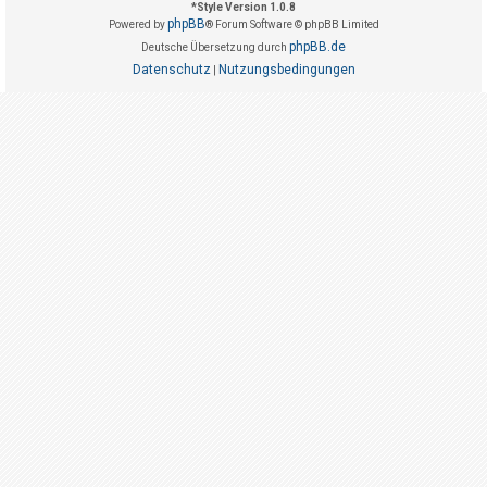
t
*
Style Version 1.0.8
phpBB
Powered by
® Forum Software © phpBB Limited
r
phpBB.de
Deutsche Übersetzung durch
i
Datenschutz
Nutzungsbedingungen
|
e
r
e
n
U
n
b
e
a
n
t
w
o
r