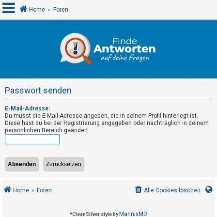
Home
Foren
A
n
m
e
Passwort senden
l
d
E-Mail-Adresse:
Du musst die E-Mail-Adresse angeben, die in deinem Profil hinterlegt ist.
e
Diese hast du bei der Registrierung angegeben oder nachträglich in deinem
n
persönlichen Bereich geändert.
R
e
g
Home
Foren
Alle Cookies löschen
i
s
MannixMD
*
CleanSilver style by