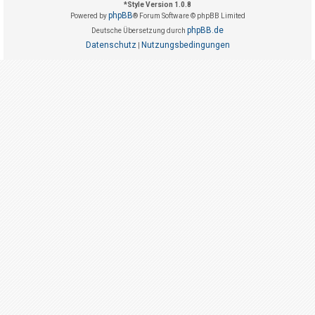
t
*
Style Version 1.0.8
phpBB
Powered by
® Forum Software © phpBB Limited
r
phpBB.de
Deutsche Übersetzung durch
i
Datenschutz
Nutzungsbedingungen
|
e
r
e
n
U
n
b
e
a
n
t
w
o
r