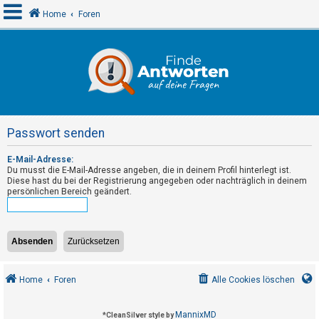
Home
Foren
A
n
m
e
Passwort senden
l
d
E-Mail-Adresse:
Du musst die E-Mail-Adresse angeben, die in deinem Profil hinterlegt ist.
e
Diese hast du bei der Registrierung angegeben oder nachträglich in deinem
n
persönlichen Bereich geändert.
R
e
g
Home
Foren
Alle Cookies löschen
i
s
MannixMD
*
CleanSilver style by