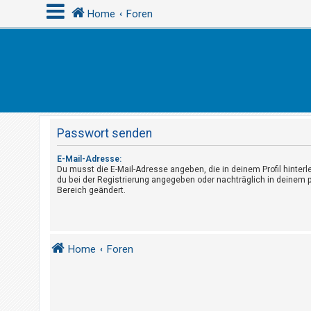
Home
Foren
A
n
m
e
Passwort senden
l
d
E-Mail-Adresse:
Du musst die E-Mail-Adresse angeben, die in deinem Profil hinterle
e
du bei der Registrierung angegeben oder nachträglich in deinem 
n
Bereich geändert.
R
Home
Foren
e
g
i
s