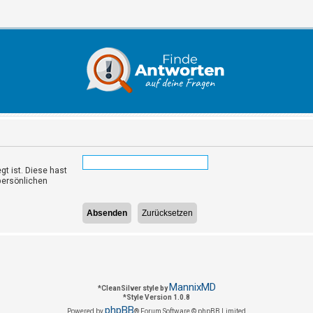
gt ist. Diese hast
persönlichen
MannixMD
*
CleanSilver style by
*
Style Version 1.0.8
phpBB
Powered by
® Forum Software © phpBB Limited