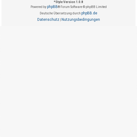
t
*
Style Version 1.0.8
phpBB
Powered by
® Forum Software © phpBB Limited
r
phpBB.de
Deutsche Übersetzung durch
i
Datenschutz
Nutzungsbedingungen
|
e
r
e
n
U
n
b
e
a
n
t
w
o
r