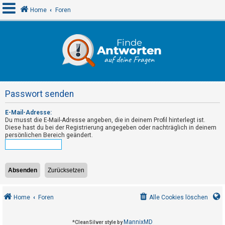
Home
Foren
A
n
m
e
Passwort senden
l
d
E-Mail-Adresse:
Du musst die E-Mail-Adresse angeben, die in deinem Profil hinterlegt ist.
e
Diese hast du bei der Registrierung angegeben oder nachträglich in deinem
n
persönlichen Bereich geändert.
R
e
g
Home
Foren
Alle Cookies löschen
i
s
MannixMD
*
CleanSilver style by