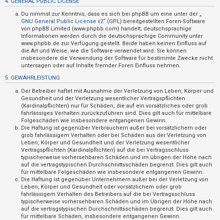
4. GENERAL PUBLIC LICENSE
t
Du nimmst zur Kenntnis, dass es sich bei phpBB um eine unter der „
i
GNU General Public License v2
“ (GPL) bereitgestellten Foren-Software
v
von phpBB Limited (www.phpbb.com) handelt; deutschsprachige
Informationen werden durch die deutschsprachige Community unter
e
www.phpbb.de zur Verfügung gestellt. Beide haben keinen Einfluss auf
die Art und Weise, wie die Software verwendet wird. Sie können
T
insbesondere die Verwendung der Software für bestimmte Zwecke nicht
h
untersagen oder auf Inhalte fremder Foren Einfluss nehmen.
e
5. GEWÄHRLEISTUNG
m
Der Betreiber haftet mit Ausnahme der Verletzung von Leben, Körper und
e
Gesundheit und der Verletzung wesentlicher Vertragspflichten
(Kardinalpflichten) nur für Schäden, die auf ein vorsätzliches oder grob
n
fahrlässiges Verhalten zurückzuführen sind. Dies gilt auch für mittelbare
Folgeschäden wie insbesondere entgangenen Gewinn.
Die Haftung ist gegenüber Verbrauchern außer bei vorsätzlichem oder
grob fahrlässigem Verhalten oder bei Schäden aus der Verletzung von
S
Leben, Körper und Gesundheit und der Verletzung wesentlicher
Vertragspflichten (Kardinalpflichten) auf die bei Vertragsschluss
u
typischerweise vorhersehbaren Schäden und im übrigen der Höhe nach
auf die vertragstypischen Durchschnittsschäden begrenzt. Dies gilt auch
c
für mittelbare Folgeschäden wie insbesondere entgangenen Gewinn.
h
Die Haftung ist gegenüber Unternehmern außer bei der Verletzung von
Leben, Körper und Gesundheit oder vorsätzlichem oder grob
e
fahrlässigem Verhalten des Betreibers auf die bei Vertragsschluss
typischerweise vorhersehbaren Schäden und im Übrigen der Höhe nach
auf die vertragstypischen Durchschnittsschäden begrenzt. Dies gilt auch
für mittelbare Schäden, insbesondere entgangenen Gewinn.