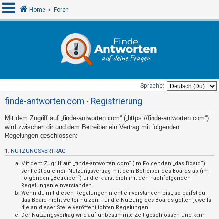
Home
Foren
A
n
m
e
Sprache:
l
finde-antworten.com - Registrierung
d
Mit dem Zugriff auf „finde-antworten.com“ („https://finde-antworten.com“)
e
wird zwischen dir und dem Betreiber ein Vertrag mit folgenden
n
Regelungen geschlossen:
1. NUTZUNGSVERTRAG
U
Mit dem Zugriff auf „finde-antworten.com“ (im Folgenden „das Board“)
schließt du einen Nutzungsvertrag mit dem Betreiber des Boards ab (im
n
Folgenden „Betreiber“) und erklärst dich mit den nachfolgenden
Regelungen einverstanden.
b
Wenn du mit diesen Regelungen nicht einverstanden bist, so darfst du
e
das Board nicht weiter nutzen. Für die Nutzung des Boards gelten jeweils
die an dieser Stelle veröffentlichten Regelungen.
a
Der Nutzungsvertrag wird auf unbestimmte Zeit geschlossen und kann