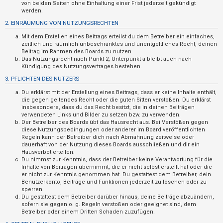
n
von beiden Seiten ohne Einhaltung einer Frist jederzeit gekündigt
werden.
t
2. EINRÄUMUNG VON NUTZUNGSRECHTEN
w
Mit dem Erstellen eines Beitrags erteilst du dem Betreiber ein einfaches,
o
zeitlich und räumlich unbeschränktes und unentgeltliches Recht, deinen
r
Beitrag im Rahmen des Boards zu nutzen.
Das Nutzungsrecht nach Punkt 2, Unterpunkt a bleibt auch nach
t
Kündigung des Nutzungsvertrages bestehen.
e
3. PFLICHTEN DES NUTZERS
t
Du erklärst mit der Erstellung eines Beitrags, dass er keine Inhalte enthält,
e
die gegen geltendes Recht oder die guten Sitten verstoßen. Du erklärst
insbesondere, dass du das Recht besitzt, die in deinen Beiträgen
T
verwendeten Links und Bilder zu setzen bzw. zu verwenden.
Der Betreiber des Boards übt das Hausrecht aus. Bei Verstößen gegen
h
diese Nutzungsbedingungen oder anderer im Board veröffentlichten
e
Regeln kann der Betreiber dich nach Abmahnung zeitweise oder
dauerhaft von der Nutzung dieses Boards ausschließen und dir ein
m
Hausverbot erteilen.
e
Du nimmst zur Kenntnis, dass der Betreiber keine Verantwortung für die
Inhalte von Beiträgen übernimmt, die er nicht selbst erstellt hat oder die
n
er nicht zur Kenntnis genommen hat. Du gestattest dem Betreiber, dein
Benutzerkonto, Beiträge und Funktionen jederzeit zu löschen oder zu
sperren.
Du gestattest dem Betreiber darüber hinaus, deine Beiträge abzuändern,
A
sofern sie gegen o. g. Regeln verstoßen oder geeignet sind, dem
Betreiber oder einem Dritten Schaden zuzufügen.
k