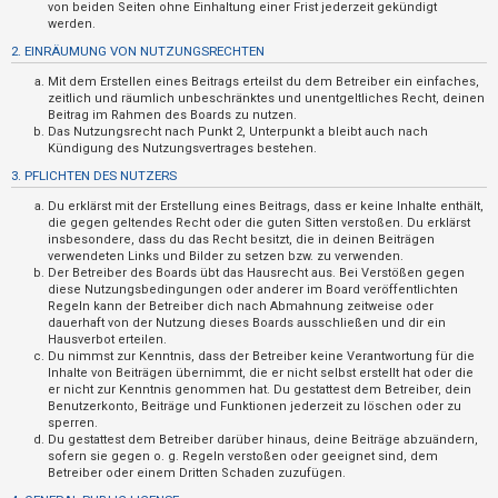
n
von beiden Seiten ohne Einhaltung einer Frist jederzeit gekündigt
werden.
t
2. EINRÄUMUNG VON NUTZUNGSRECHTEN
w
Mit dem Erstellen eines Beitrags erteilst du dem Betreiber ein einfaches,
o
zeitlich und räumlich unbeschränktes und unentgeltliches Recht, deinen
r
Beitrag im Rahmen des Boards zu nutzen.
Das Nutzungsrecht nach Punkt 2, Unterpunkt a bleibt auch nach
t
Kündigung des Nutzungsvertrages bestehen.
e
3. PFLICHTEN DES NUTZERS
t
Du erklärst mit der Erstellung eines Beitrags, dass er keine Inhalte enthält,
e
die gegen geltendes Recht oder die guten Sitten verstoßen. Du erklärst
insbesondere, dass du das Recht besitzt, die in deinen Beiträgen
T
verwendeten Links und Bilder zu setzen bzw. zu verwenden.
Der Betreiber des Boards übt das Hausrecht aus. Bei Verstößen gegen
h
diese Nutzungsbedingungen oder anderer im Board veröffentlichten
e
Regeln kann der Betreiber dich nach Abmahnung zeitweise oder
dauerhaft von der Nutzung dieses Boards ausschließen und dir ein
m
Hausverbot erteilen.
e
Du nimmst zur Kenntnis, dass der Betreiber keine Verantwortung für die
Inhalte von Beiträgen übernimmt, die er nicht selbst erstellt hat oder die
n
er nicht zur Kenntnis genommen hat. Du gestattest dem Betreiber, dein
Benutzerkonto, Beiträge und Funktionen jederzeit zu löschen oder zu
sperren.
Du gestattest dem Betreiber darüber hinaus, deine Beiträge abzuändern,
A
sofern sie gegen o. g. Regeln verstoßen oder geeignet sind, dem
Betreiber oder einem Dritten Schaden zuzufügen.
k