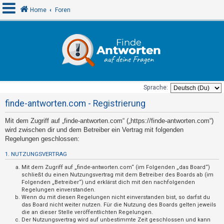
Home
Foren
A
n
m
e
Sprache:
l
finde-antworten.com - Registrierung
d
Mit dem Zugriff auf „finde-antworten.com“ („https://finde-antworten.com“)
e
wird zwischen dir und dem Betreiber ein Vertrag mit folgenden
n
Regelungen geschlossen:
1. NUTZUNGSVERTRAG
U
Mit dem Zugriff auf „finde-antworten.com“ (im Folgenden „das Board“)
schließt du einen Nutzungsvertrag mit dem Betreiber des Boards ab (im
n
Folgenden „Betreiber“) und erklärst dich mit den nachfolgenden
Regelungen einverstanden.
b
Wenn du mit diesen Regelungen nicht einverstanden bist, so darfst du
e
das Board nicht weiter nutzen. Für die Nutzung des Boards gelten jeweils
die an dieser Stelle veröffentlichten Regelungen.
a
Der Nutzungsvertrag wird auf unbestimmte Zeit geschlossen und kann