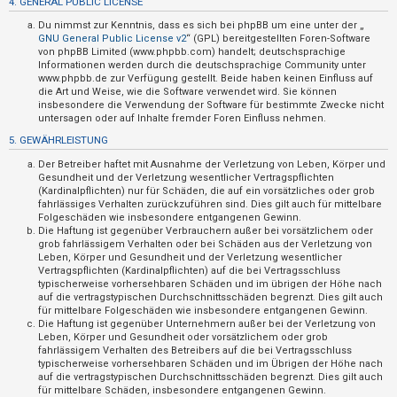
4. GENERAL PUBLIC LICENSE
t
Du nimmst zur Kenntnis, dass es sich bei phpBB um eine unter der „
i
GNU General Public License v2
“ (GPL) bereitgestellten Foren-Software
v
von phpBB Limited (www.phpbb.com) handelt; deutschsprachige
Informationen werden durch die deutschsprachige Community unter
e
www.phpbb.de zur Verfügung gestellt. Beide haben keinen Einfluss auf
die Art und Weise, wie die Software verwendet wird. Sie können
T
insbesondere die Verwendung der Software für bestimmte Zwecke nicht
h
untersagen oder auf Inhalte fremder Foren Einfluss nehmen.
e
5. GEWÄHRLEISTUNG
m
Der Betreiber haftet mit Ausnahme der Verletzung von Leben, Körper und
e
Gesundheit und der Verletzung wesentlicher Vertragspflichten
(Kardinalpflichten) nur für Schäden, die auf ein vorsätzliches oder grob
n
fahrlässiges Verhalten zurückzuführen sind. Dies gilt auch für mittelbare
Folgeschäden wie insbesondere entgangenen Gewinn.
Die Haftung ist gegenüber Verbrauchern außer bei vorsätzlichem oder
grob fahrlässigem Verhalten oder bei Schäden aus der Verletzung von
S
Leben, Körper und Gesundheit und der Verletzung wesentlicher
Vertragspflichten (Kardinalpflichten) auf die bei Vertragsschluss
u
typischerweise vorhersehbaren Schäden und im übrigen der Höhe nach
auf die vertragstypischen Durchschnittsschäden begrenzt. Dies gilt auch
c
für mittelbare Folgeschäden wie insbesondere entgangenen Gewinn.
h
Die Haftung ist gegenüber Unternehmern außer bei der Verletzung von
Leben, Körper und Gesundheit oder vorsätzlichem oder grob
e
fahrlässigem Verhalten des Betreibers auf die bei Vertragsschluss
typischerweise vorhersehbaren Schäden und im Übrigen der Höhe nach
auf die vertragstypischen Durchschnittsschäden begrenzt. Dies gilt auch
für mittelbare Schäden, insbesondere entgangenen Gewinn.