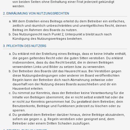
n
von beiden Seiten ohne Einhaltung einer Frist jederzeit gekündigt
werden.
t
2. EINRÄUMUNG VON NUTZUNGSRECHTEN
w
Mit dem Erstellen eines Beitrags erteilst du dem Betreiber ein einfaches,
o
zeitlich und räumlich unbeschränktes und unentgeltliches Recht, deinen
r
Beitrag im Rahmen des Boards zu nutzen.
Das Nutzungsrecht nach Punkt 2, Unterpunkt a bleibt auch nach
t
Kündigung des Nutzungsvertrages bestehen.
e
3. PFLICHTEN DES NUTZERS
t
Du erklärst mit der Erstellung eines Beitrags, dass er keine Inhalte enthält,
e
die gegen geltendes Recht oder die guten Sitten verstoßen. Du erklärst
insbesondere, dass du das Recht besitzt, die in deinen Beiträgen
T
verwendeten Links und Bilder zu setzen bzw. zu verwenden.
Der Betreiber des Boards übt das Hausrecht aus. Bei Verstößen gegen
h
diese Nutzungsbedingungen oder anderer im Board veröffentlichten
e
Regeln kann der Betreiber dich nach Abmahnung zeitweise oder
dauerhaft von der Nutzung dieses Boards ausschließen und dir ein
m
Hausverbot erteilen.
e
Du nimmst zur Kenntnis, dass der Betreiber keine Verantwortung für die
Inhalte von Beiträgen übernimmt, die er nicht selbst erstellt hat oder die
n
er nicht zur Kenntnis genommen hat. Du gestattest dem Betreiber, dein
Benutzerkonto, Beiträge und Funktionen jederzeit zu löschen oder zu
sperren.
Du gestattest dem Betreiber darüber hinaus, deine Beiträge abzuändern,
A
sofern sie gegen o. g. Regeln verstoßen oder geeignet sind, dem
Betreiber oder einem Dritten Schaden zuzufügen.
k