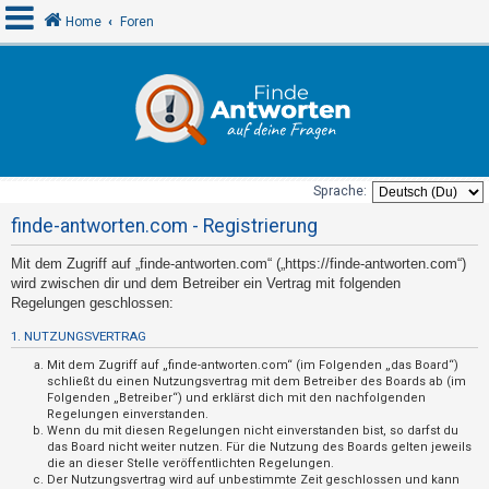
Home
Foren
A
n
m
e
Sprache:
l
finde-antworten.com - Registrierung
d
Mit dem Zugriff auf „finde-antworten.com“ („https://finde-antworten.com“)
e
wird zwischen dir und dem Betreiber ein Vertrag mit folgenden
n
Regelungen geschlossen:
1. NUTZUNGSVERTRAG
U
Mit dem Zugriff auf „finde-antworten.com“ (im Folgenden „das Board“)
schließt du einen Nutzungsvertrag mit dem Betreiber des Boards ab (im
n
Folgenden „Betreiber“) und erklärst dich mit den nachfolgenden
Regelungen einverstanden.
b
Wenn du mit diesen Regelungen nicht einverstanden bist, so darfst du
e
das Board nicht weiter nutzen. Für die Nutzung des Boards gelten jeweils
die an dieser Stelle veröffentlichten Regelungen.
a
Der Nutzungsvertrag wird auf unbestimmte Zeit geschlossen und kann