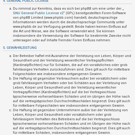
4. GENERAL PUBLIC LICENSE
t
Du nimmst zur Kenntnis, dass es sich bei phpBB um eine unter der „
i
GNU General Public License v2
“ (GPL) bereitgestellten Foren-Software
v
von phpBB Limited (www.phpbb.com) handelt; deutschsprachige
Informationen werden durch die deutschsprachige Community unter
e
www.phpbb.de zur Verfügung gestellt. Beide haben keinen Einfluss auf
die Art und Weise, wie die Software verwendet wird. Sie können
T
insbesondere die Verwendung der Software für bestimmte Zwecke nicht
h
untersagen oder auf Inhalte fremder Foren Einfluss nehmen.
e
5. GEWÄHRLEISTUNG
m
Der Betreiber haftet mit Ausnahme der Verletzung von Leben, Körper und
e
Gesundheit und der Verletzung wesentlicher Vertragspflichten
(Kardinalpflichten) nur für Schäden, die auf ein vorsätzliches oder grob
n
fahrlässiges Verhalten zurückzuführen sind. Dies gilt auch für mittelbare
Folgeschäden wie insbesondere entgangenen Gewinn.
Die Haftung ist gegenüber Verbrauchern außer bei vorsätzlichem oder
grob fahrlässigem Verhalten oder bei Schäden aus der Verletzung von
S
Leben, Körper und Gesundheit und der Verletzung wesentlicher
Vertragspflichten (Kardinalpflichten) auf die bei Vertragsschluss
u
typischerweise vorhersehbaren Schäden und im übrigen der Höhe nach
auf die vertragstypischen Durchschnittsschäden begrenzt. Dies gilt auch
c
für mittelbare Folgeschäden wie insbesondere entgangenen Gewinn.
h
Die Haftung ist gegenüber Unternehmern außer bei der Verletzung von
Leben, Körper und Gesundheit oder vorsätzlichem oder grob
e
fahrlässigem Verhalten des Betreibers auf die bei Vertragsschluss
typischerweise vorhersehbaren Schäden und im Übrigen der Höhe nach
auf die vertragstypischen Durchschnittsschäden begrenzt. Dies gilt auch
für mittelbare Schäden, insbesondere entgangenen Gewinn.