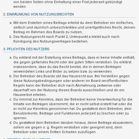
n
von beiden Seiten ohne Einhaltung einer Frist jederzeit gekündigt
werden.
t
2. EINRÄUMUNG VON NUTZUNGSRECHTEN
w
Mit dem Erstellen eines Beitrags erteilst du dem Betreiber ein einfaches,
o
zeitlich und räumlich unbeschränktes und unentgeltliches Recht, deinen
r
Beitrag im Rahmen des Boards zu nutzen.
Das Nutzungsrecht nach Punkt 2, Unterpunkt a bleibt auch nach
t
Kündigung des Nutzungsvertrages bestehen.
e
3. PFLICHTEN DES NUTZERS
t
Du erklärst mit der Erstellung eines Beitrags, dass er keine Inhalte enthält,
e
die gegen geltendes Recht oder die guten Sitten verstoßen. Du erklärst
insbesondere, dass du das Recht besitzt, die in deinen Beiträgen
T
verwendeten Links und Bilder zu setzen bzw. zu verwenden.
Der Betreiber des Boards übt das Hausrecht aus. Bei Verstößen gegen
h
diese Nutzungsbedingungen oder anderer im Board veröffentlichten
e
Regeln kann der Betreiber dich nach Abmahnung zeitweise oder
dauerhaft von der Nutzung dieses Boards ausschließen und dir ein
m
Hausverbot erteilen.
e
Du nimmst zur Kenntnis, dass der Betreiber keine Verantwortung für die
Inhalte von Beiträgen übernimmt, die er nicht selbst erstellt hat oder die
n
er nicht zur Kenntnis genommen hat. Du gestattest dem Betreiber, dein
Benutzerkonto, Beiträge und Funktionen jederzeit zu löschen oder zu
sperren.
Du gestattest dem Betreiber darüber hinaus, deine Beiträge abzuändern,
A
sofern sie gegen o. g. Regeln verstoßen oder geeignet sind, dem
Betreiber oder einem Dritten Schaden zuzufügen.
k