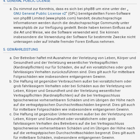
4. GENERAL PUBLIC LICENSE
t
Du nimmst zur Kenntnis, dass es sich bei phpBB um eine unter der „
i
GNU General Public License v2
“ (GPL) bereitgestellten Foren-Software
v
von phpBB Limited (www.phpbb.com) handelt; deutschsprachige
Informationen werden durch die deutschsprachige Community unter
e
www.phpbb.de zur Verfügung gestellt. Beide haben keinen Einfluss auf
die Art und Weise, wie die Software verwendet wird. Sie können
T
insbesondere die Verwendung der Software für bestimmte Zwecke nicht
h
untersagen oder auf Inhalte fremder Foren Einfluss nehmen.
e
5. GEWÄHRLEISTUNG
m
Der Betreiber haftet mit Ausnahme der Verletzung von Leben, Körper und
e
Gesundheit und der Verletzung wesentlicher Vertragspflichten
(Kardinalpflichten) nur für Schäden, die auf ein vorsätzliches oder grob
n
fahrlässiges Verhalten zurückzuführen sind. Dies gilt auch für mittelbare
Folgeschäden wie insbesondere entgangenen Gewinn.
Die Haftung ist gegenüber Verbrauchern außer bei vorsätzlichem oder
grob fahrlässigem Verhalten oder bei Schäden aus der Verletzung von
S
Leben, Körper und Gesundheit und der Verletzung wesentlicher
Vertragspflichten (Kardinalpflichten) auf die bei Vertragsschluss
u
typischerweise vorhersehbaren Schäden und im übrigen der Höhe nach
auf die vertragstypischen Durchschnittsschäden begrenzt. Dies gilt auch
c
für mittelbare Folgeschäden wie insbesondere entgangenen Gewinn.
h
Die Haftung ist gegenüber Unternehmern außer bei der Verletzung von
Leben, Körper und Gesundheit oder vorsätzlichem oder grob
e
fahrlässigem Verhalten des Betreibers auf die bei Vertragsschluss
typischerweise vorhersehbaren Schäden und im Übrigen der Höhe nach
auf die vertragstypischen Durchschnittsschäden begrenzt. Dies gilt auch
für mittelbare Schäden, insbesondere entgangenen Gewinn.