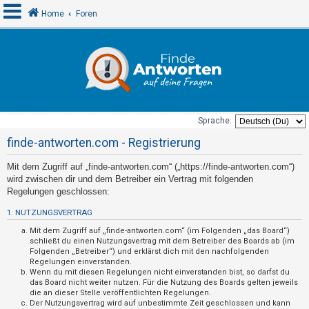
Home
Foren
A
n
m
e
Sprache:
l
finde-antworten.com - Registrierung
d
Mit dem Zugriff auf „finde-antworten.com“ („https://finde-antworten.com“)
e
wird zwischen dir und dem Betreiber ein Vertrag mit folgenden
n
Regelungen geschlossen:
1. NUTZUNGSVERTRAG
U
Mit dem Zugriff auf „finde-antworten.com“ (im Folgenden „das Board“)
schließt du einen Nutzungsvertrag mit dem Betreiber des Boards ab (im
n
Folgenden „Betreiber“) und erklärst dich mit den nachfolgenden
Regelungen einverstanden.
b
Wenn du mit diesen Regelungen nicht einverstanden bist, so darfst du
e
das Board nicht weiter nutzen. Für die Nutzung des Boards gelten jeweils
die an dieser Stelle veröffentlichten Regelungen.
a
Der Nutzungsvertrag wird auf unbestimmte Zeit geschlossen und kann