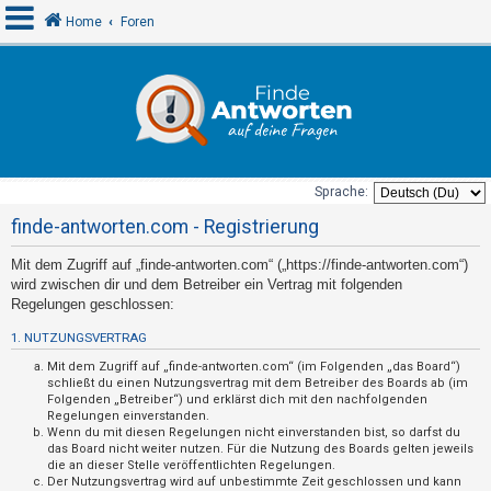
Home
Foren
A
n
m
e
Sprache:
l
finde-antworten.com - Registrierung
d
Mit dem Zugriff auf „finde-antworten.com“ („https://finde-antworten.com“)
e
wird zwischen dir und dem Betreiber ein Vertrag mit folgenden
n
Regelungen geschlossen:
1. NUTZUNGSVERTRAG
U
Mit dem Zugriff auf „finde-antworten.com“ (im Folgenden „das Board“)
schließt du einen Nutzungsvertrag mit dem Betreiber des Boards ab (im
n
Folgenden „Betreiber“) und erklärst dich mit den nachfolgenden
Regelungen einverstanden.
b
Wenn du mit diesen Regelungen nicht einverstanden bist, so darfst du
e
das Board nicht weiter nutzen. Für die Nutzung des Boards gelten jeweils
die an dieser Stelle veröffentlichten Regelungen.
a
Der Nutzungsvertrag wird auf unbestimmte Zeit geschlossen und kann