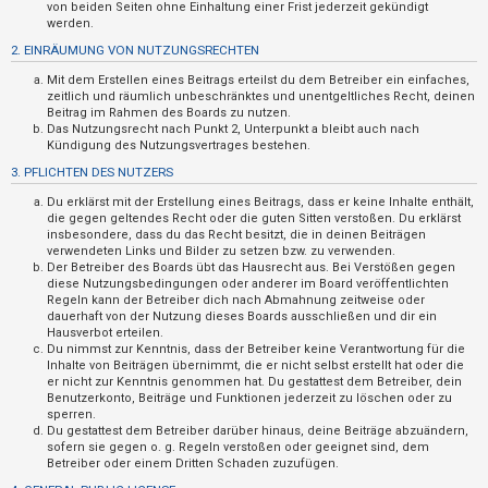
n
von beiden Seiten ohne Einhaltung einer Frist jederzeit gekündigt
werden.
t
2. EINRÄUMUNG VON NUTZUNGSRECHTEN
w
Mit dem Erstellen eines Beitrags erteilst du dem Betreiber ein einfaches,
o
zeitlich und räumlich unbeschränktes und unentgeltliches Recht, deinen
r
Beitrag im Rahmen des Boards zu nutzen.
Das Nutzungsrecht nach Punkt 2, Unterpunkt a bleibt auch nach
t
Kündigung des Nutzungsvertrages bestehen.
e
3. PFLICHTEN DES NUTZERS
t
Du erklärst mit der Erstellung eines Beitrags, dass er keine Inhalte enthält,
e
die gegen geltendes Recht oder die guten Sitten verstoßen. Du erklärst
insbesondere, dass du das Recht besitzt, die in deinen Beiträgen
T
verwendeten Links und Bilder zu setzen bzw. zu verwenden.
Der Betreiber des Boards übt das Hausrecht aus. Bei Verstößen gegen
h
diese Nutzungsbedingungen oder anderer im Board veröffentlichten
e
Regeln kann der Betreiber dich nach Abmahnung zeitweise oder
dauerhaft von der Nutzung dieses Boards ausschließen und dir ein
m
Hausverbot erteilen.
e
Du nimmst zur Kenntnis, dass der Betreiber keine Verantwortung für die
Inhalte von Beiträgen übernimmt, die er nicht selbst erstellt hat oder die
n
er nicht zur Kenntnis genommen hat. Du gestattest dem Betreiber, dein
Benutzerkonto, Beiträge und Funktionen jederzeit zu löschen oder zu
sperren.
Du gestattest dem Betreiber darüber hinaus, deine Beiträge abzuändern,
A
sofern sie gegen o. g. Regeln verstoßen oder geeignet sind, dem
Betreiber oder einem Dritten Schaden zuzufügen.
k