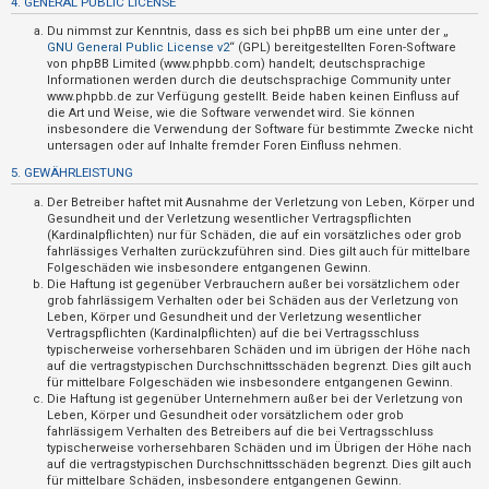
4. GENERAL PUBLIC LICENSE
t
Du nimmst zur Kenntnis, dass es sich bei phpBB um eine unter der „
i
GNU General Public License v2
“ (GPL) bereitgestellten Foren-Software
v
von phpBB Limited (www.phpbb.com) handelt; deutschsprachige
Informationen werden durch die deutschsprachige Community unter
e
www.phpbb.de zur Verfügung gestellt. Beide haben keinen Einfluss auf
die Art und Weise, wie die Software verwendet wird. Sie können
T
insbesondere die Verwendung der Software für bestimmte Zwecke nicht
h
untersagen oder auf Inhalte fremder Foren Einfluss nehmen.
e
5. GEWÄHRLEISTUNG
m
Der Betreiber haftet mit Ausnahme der Verletzung von Leben, Körper und
e
Gesundheit und der Verletzung wesentlicher Vertragspflichten
(Kardinalpflichten) nur für Schäden, die auf ein vorsätzliches oder grob
n
fahrlässiges Verhalten zurückzuführen sind. Dies gilt auch für mittelbare
Folgeschäden wie insbesondere entgangenen Gewinn.
Die Haftung ist gegenüber Verbrauchern außer bei vorsätzlichem oder
grob fahrlässigem Verhalten oder bei Schäden aus der Verletzung von
S
Leben, Körper und Gesundheit und der Verletzung wesentlicher
Vertragspflichten (Kardinalpflichten) auf die bei Vertragsschluss
u
typischerweise vorhersehbaren Schäden und im übrigen der Höhe nach
auf die vertragstypischen Durchschnittsschäden begrenzt. Dies gilt auch
c
für mittelbare Folgeschäden wie insbesondere entgangenen Gewinn.
h
Die Haftung ist gegenüber Unternehmern außer bei der Verletzung von
Leben, Körper und Gesundheit oder vorsätzlichem oder grob
e
fahrlässigem Verhalten des Betreibers auf die bei Vertragsschluss
typischerweise vorhersehbaren Schäden und im Übrigen der Höhe nach
auf die vertragstypischen Durchschnittsschäden begrenzt. Dies gilt auch
für mittelbare Schäden, insbesondere entgangenen Gewinn.