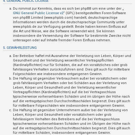
4. GENERAL PUBLIC LICENSE
t
Du nimmst zur Kenntnis, dass es sich bei phpBB um eine unter der „
i
GNU General Public License v2
“ (GPL) bereitgestellten Foren-Software
v
von phpBB Limited (www.phpbb.com) handelt; deutschsprachige
Informationen werden durch die deutschsprachige Community unter
e
www.phpbb.de zur Verfügung gestellt. Beide haben keinen Einfluss auf
die Art und Weise, wie die Software verwendet wird. Sie können
T
insbesondere die Verwendung der Software für bestimmte Zwecke nicht
h
untersagen oder auf Inhalte fremder Foren Einfluss nehmen.
e
5. GEWÄHRLEISTUNG
m
Der Betreiber haftet mit Ausnahme der Verletzung von Leben, Körper und
e
Gesundheit und der Verletzung wesentlicher Vertragspflichten
(Kardinalpflichten) nur für Schäden, die auf ein vorsätzliches oder grob
n
fahrlässiges Verhalten zurückzuführen sind. Dies gilt auch für mittelbare
Folgeschäden wie insbesondere entgangenen Gewinn.
Die Haftung ist gegenüber Verbrauchern außer bei vorsätzlichem oder
grob fahrlässigem Verhalten oder bei Schäden aus der Verletzung von
S
Leben, Körper und Gesundheit und der Verletzung wesentlicher
Vertragspflichten (Kardinalpflichten) auf die bei Vertragsschluss
u
typischerweise vorhersehbaren Schäden und im übrigen der Höhe nach
auf die vertragstypischen Durchschnittsschäden begrenzt. Dies gilt auch
c
für mittelbare Folgeschäden wie insbesondere entgangenen Gewinn.
h
Die Haftung ist gegenüber Unternehmern außer bei der Verletzung von
Leben, Körper und Gesundheit oder vorsätzlichem oder grob
e
fahrlässigem Verhalten des Betreibers auf die bei Vertragsschluss
typischerweise vorhersehbaren Schäden und im Übrigen der Höhe nach
auf die vertragstypischen Durchschnittsschäden begrenzt. Dies gilt auch
für mittelbare Schäden, insbesondere entgangenen Gewinn.