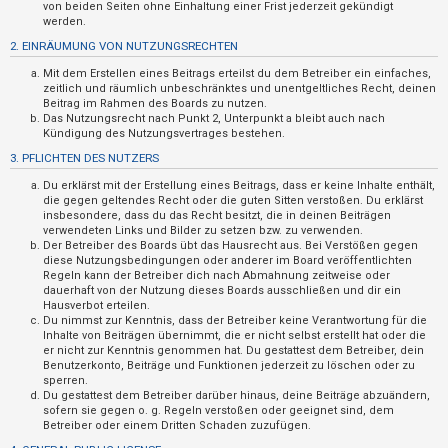
n
von beiden Seiten ohne Einhaltung einer Frist jederzeit gekündigt
werden.
t
2. EINRÄUMUNG VON NUTZUNGSRECHTEN
w
Mit dem Erstellen eines Beitrags erteilst du dem Betreiber ein einfaches,
o
zeitlich und räumlich unbeschränktes und unentgeltliches Recht, deinen
r
Beitrag im Rahmen des Boards zu nutzen.
Das Nutzungsrecht nach Punkt 2, Unterpunkt a bleibt auch nach
t
Kündigung des Nutzungsvertrages bestehen.
e
3. PFLICHTEN DES NUTZERS
t
Du erklärst mit der Erstellung eines Beitrags, dass er keine Inhalte enthält,
e
die gegen geltendes Recht oder die guten Sitten verstoßen. Du erklärst
insbesondere, dass du das Recht besitzt, die in deinen Beiträgen
T
verwendeten Links und Bilder zu setzen bzw. zu verwenden.
Der Betreiber des Boards übt das Hausrecht aus. Bei Verstößen gegen
h
diese Nutzungsbedingungen oder anderer im Board veröffentlichten
e
Regeln kann der Betreiber dich nach Abmahnung zeitweise oder
dauerhaft von der Nutzung dieses Boards ausschließen und dir ein
m
Hausverbot erteilen.
e
Du nimmst zur Kenntnis, dass der Betreiber keine Verantwortung für die
Inhalte von Beiträgen übernimmt, die er nicht selbst erstellt hat oder die
n
er nicht zur Kenntnis genommen hat. Du gestattest dem Betreiber, dein
Benutzerkonto, Beiträge und Funktionen jederzeit zu löschen oder zu
sperren.
Du gestattest dem Betreiber darüber hinaus, deine Beiträge abzuändern,
A
sofern sie gegen o. g. Regeln verstoßen oder geeignet sind, dem
Betreiber oder einem Dritten Schaden zuzufügen.
k