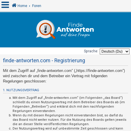
Home
Foren
A
n
m
e
Sprache:
l
finde-antworten.com - Registrierung
d
Mit dem Zugriff auf „finde-antworten.com“ („https://finde-antworten.com“)
e
wird zwischen dir und dem Betreiber ein Vertrag mit folgenden
n
Regelungen geschlossen:
1. NUTZUNGSVERTRAG
U
Mit dem Zugriff auf „finde-antworten.com“ (im Folgenden „das Board“)
schließt du einen Nutzungsvertrag mit dem Betreiber des Boards ab (im
n
Folgenden „Betreiber“) und erklärst dich mit den nachfolgenden
Regelungen einverstanden.
b
Wenn du mit diesen Regelungen nicht einverstanden bist, so darfst du
e
das Board nicht weiter nutzen. Für die Nutzung des Boards gelten jeweils
die an dieser Stelle veröffentlichten Regelungen.
a
Der Nutzungsvertrag wird auf unbestimmte Zeit geschlossen und kann