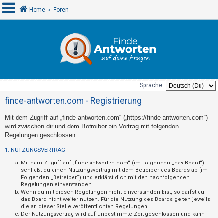
Home
Foren
A
n
m
e
Sprache:
l
finde-antworten.com - Registrierung
d
Mit dem Zugriff auf „finde-antworten.com“ („https://finde-antworten.com“)
e
wird zwischen dir und dem Betreiber ein Vertrag mit folgenden
n
Regelungen geschlossen:
1. NUTZUNGSVERTRAG
U
Mit dem Zugriff auf „finde-antworten.com“ (im Folgenden „das Board“)
schließt du einen Nutzungsvertrag mit dem Betreiber des Boards ab (im
n
Folgenden „Betreiber“) und erklärst dich mit den nachfolgenden
Regelungen einverstanden.
b
Wenn du mit diesen Regelungen nicht einverstanden bist, so darfst du
e
das Board nicht weiter nutzen. Für die Nutzung des Boards gelten jeweils
die an dieser Stelle veröffentlichten Regelungen.
a
Der Nutzungsvertrag wird auf unbestimmte Zeit geschlossen und kann