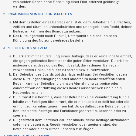
n
von beiden Seiten ohne Einhaltung einer Frist jederzeit gekündigt
werden.
t
2. EINRÄUMUNG VON NUTZUNGSRECHTEN
w
Mit dem Erstellen eines Beitrags erteilst du dem Betreiber ein einfaches,
o
zeitlich und räumlich unbeschränktes und unentgeltliches Recht, deinen
r
Beitrag im Rahmen des Boards zu nutzen.
Das Nutzungsrecht nach Punkt 2, Unterpunkt a bleibt auch nach
t
Kündigung des Nutzungsvertrages bestehen.
e
3. PFLICHTEN DES NUTZERS
t
Du erklärst mit der Erstellung eines Beitrags, dass er keine Inhalte enthält,
e
die gegen geltendes Recht oder die guten Sitten verstoßen. Du erklärst
insbesondere, dass du das Recht besitzt, die in deinen Beiträgen
T
verwendeten Links und Bilder zu setzen bzw. zu verwenden.
Der Betreiber des Boards übt das Hausrecht aus. Bei Verstößen gegen
h
diese Nutzungsbedingungen oder anderer im Board veröffentlichten
e
Regeln kann der Betreiber dich nach Abmahnung zeitweise oder
dauerhaft von der Nutzung dieses Boards ausschließen und dir ein
m
Hausverbot erteilen.
e
Du nimmst zur Kenntnis, dass der Betreiber keine Verantwortung für die
Inhalte von Beiträgen übernimmt, die er nicht selbst erstellt hat oder die
n
er nicht zur Kenntnis genommen hat. Du gestattest dem Betreiber, dein
Benutzerkonto, Beiträge und Funktionen jederzeit zu löschen oder zu
sperren.
Du gestattest dem Betreiber darüber hinaus, deine Beiträge abzuändern,
A
sofern sie gegen o. g. Regeln verstoßen oder geeignet sind, dem
Betreiber oder einem Dritten Schaden zuzufügen.
k