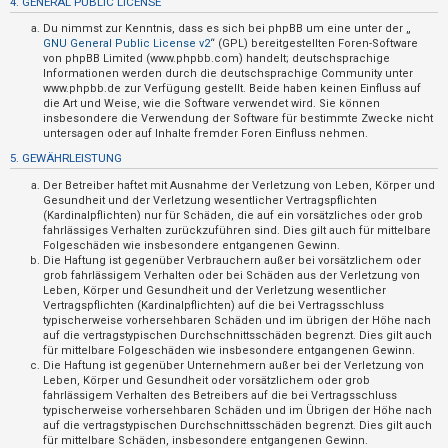
4. GENERAL PUBLIC LICENSE
t
Du nimmst zur Kenntnis, dass es sich bei phpBB um eine unter der „
i
GNU General Public License v2
“ (GPL) bereitgestellten Foren-Software
v
von phpBB Limited (www.phpbb.com) handelt; deutschsprachige
Informationen werden durch die deutschsprachige Community unter
e
www.phpbb.de zur Verfügung gestellt. Beide haben keinen Einfluss auf
die Art und Weise, wie die Software verwendet wird. Sie können
T
insbesondere die Verwendung der Software für bestimmte Zwecke nicht
h
untersagen oder auf Inhalte fremder Foren Einfluss nehmen.
e
5. GEWÄHRLEISTUNG
m
Der Betreiber haftet mit Ausnahme der Verletzung von Leben, Körper und
e
Gesundheit und der Verletzung wesentlicher Vertragspflichten
(Kardinalpflichten) nur für Schäden, die auf ein vorsätzliches oder grob
n
fahrlässiges Verhalten zurückzuführen sind. Dies gilt auch für mittelbare
Folgeschäden wie insbesondere entgangenen Gewinn.
Die Haftung ist gegenüber Verbrauchern außer bei vorsätzlichem oder
grob fahrlässigem Verhalten oder bei Schäden aus der Verletzung von
S
Leben, Körper und Gesundheit und der Verletzung wesentlicher
Vertragspflichten (Kardinalpflichten) auf die bei Vertragsschluss
u
typischerweise vorhersehbaren Schäden und im übrigen der Höhe nach
auf die vertragstypischen Durchschnittsschäden begrenzt. Dies gilt auch
c
für mittelbare Folgeschäden wie insbesondere entgangenen Gewinn.
h
Die Haftung ist gegenüber Unternehmern außer bei der Verletzung von
Leben, Körper und Gesundheit oder vorsätzlichem oder grob
e
fahrlässigem Verhalten des Betreibers auf die bei Vertragsschluss
typischerweise vorhersehbaren Schäden und im Übrigen der Höhe nach
auf die vertragstypischen Durchschnittsschäden begrenzt. Dies gilt auch
für mittelbare Schäden, insbesondere entgangenen Gewinn.