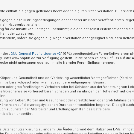
nhalte enthält, die gegen geltendes Recht oder die guten Sitten verstoßen. Du erklärs
ßen gegen diese Nutzungsbedingungen oder anderer im Board veröffentlichten Rege
 ein Hausverbot erteilen.
 für die Inhalte von Beiträgen übernimmt, die er nicht selbst erstellt hat oder die
chen oder zu sperren.
abzuändern, sofern sie gegen o. g. Regeln verstoßen oder geeignet sind, dem Betre
r der „
GNU General Public License v2
“ (GPL) bereitgestellten Foren-Software von
nter www.phpbb.de zur Verfügung gestellt. Beide haben keinen Einfluss auf die Ar
cke nicht untersagen oder auf Inhalte fremder Foren Einfluss nehmen.
örper und Gesundheit und der Verletzung wesentlicher Vertragspflichten (Kardinalpf
für mittelbare Folgeschäden wie insbesondere entgangenen Gewinn.
hem oder grob fahrlässigem Verhalten oder bei Schäden aus der Verletzung von Le
hluss typischerweise vorhersehbaren Schäden und im übrigen der Höhe nach auf die v
inn.
zung von Leben, Körper und Gesundheit oder vorsätzlichem oder grob fahrlässigem 
öhe nach auf die vertragstypischen Durchschnittsschäden begrenzt. Dies gilt auc
ch zugunsten der Mitarbeiter und Erfüllungsgehilfen des Betreibers.
t bleiben unberührt.
e Datenschutzerklärung zu ändern. Die Änderung wird dem Nutzer per E-Mail mitgete
 Im Falle des Widerspruchs erlischt das zwischen dem Betreiber und dem Nutzer bes