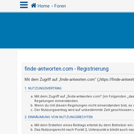
Home
Foren
A
n
m
e
l
d
finde-antworten.com - Registrierung
e
Mit dem Zugriff auf „finde-antworten.com“ („https://finde-antw
n
1. NUTZUNGSVERTRAG
Mit dem Zugriff auf „finde-antworten.com“ (im Folgenden „das
U
Regelungen einverstanden.
Wenn du mit diesen Regelungen nicht einverstanden bist, so da
n
Der Nutzungsvertrag wird auf unbestimmte Zeit geschlossen un
b
2. EINRÄUMUNG VON NUTZUNGSRECHTEN
e
Mit dem Erstellen eines Beitrags erteilst du dem Betreiber e
a
Das Nutzungsrecht nach Punkt 2, Unterpunkt a bleibt auch n