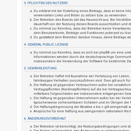
n
3. PFLICHTEN DES NUTZERS
t
Du erklärst mit der Erstellung eines Beitrags, dass er keine I
verwendeten Links und Bilder zu setzen bzw. zu verwenden.
w
Der Betreiber des Boards übt das Hausrecht aus. Bei Verstö
o
dauerhaft von der Nutzung dieses Boards ausschließen und dir
Du nimmst zur Kenntnis, dass der Betreiber keine Verantwortung
r
dein Benutzerkonto, Beiträge und Funktionen jederzeit zu lös
t
Du gestattest dem Betreiber darüber hinaus, deine Beiträge 
e
4. GENERAL PUBLIC LICENSE
t
Du nimmst zur Kenntnis, dass es sich bei phpBB um eine unte
Informationen werden durch die deutschsprachige Community u
e
insbesondere die Verwendung der Software für bestimmte Zwe
T
5. GEWÄHRLEISTUNG
h
Der Betreiber haftet mit Ausnahme der Verletzung von Leben, K
e
fahrlässiges Verhalten zurückzuführen sind. Dies gilt auch 
Die Haftung ist gegenüber Verbrauchern außer bei vorsätzlic
m
Vertragspflichten (Kardinalpflichten) auf die bei Vertragssc
e
mittelbare Folgeschäden wie insbesondere entgangenen Gew
Die Haftung ist gegenüber Unternehmern außer bei der Verlet
n
typischerweise vorhersehbaren Schäden und im Übrigen der H
Die Haftungsbegrenzung der Absätze a bis c gilt sinngemäß au
Ansprüche für eine Haftung aus zwingendem nationalem Rech
6. ÄNDERUNGSVORBEHALT
A
Der Betreiber ist berechtigt, die Nutzungsbedingungen und di
k
Der Nutzer ist berechtigt, den Änderungen zu widersprechen.