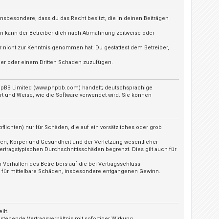
t insbesondere, dass du das Recht besitzt, die in deinen Beiträgen
ln kann der Betreiber dich nach Abmahnung zeitweise oder
 er nicht zur Kenntnis genommen hat. Du gestattest dem Betreiber,
iber oder einem Dritten Schaden zuzufügen.
 phpBB Limited (www.phpbb.com) handelt; deutschsprachige
t und Weise, wie die Software verwendet wird. Sie können
lichten) nur für Schäden, die auf ein vorsätzliches oder grob
ben, Körper und Gesundheit und der Verletzung wesentlicher
ertragstypischen Durchschnittsschäden begrenzt. Dies gilt auch für
Verhalten des Betreibers auf die bei Vertragsschluss
h für mittelbare Schäden, insbesondere entgangenen Gewinn.
ilt.
tehende Vertragsverhältnis mit sofortiger Wirkung.