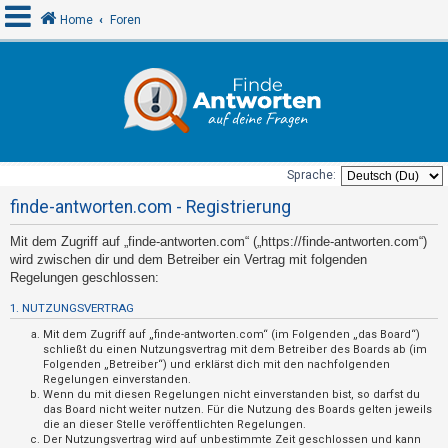
Home
Foren
A
n
m
e
Sprache:
l
finde-antworten.com - Registrierung
d
Mit dem Zugriff auf „finde-antworten.com“ („https://finde-antworten.com“)
e
wird zwischen dir und dem Betreiber ein Vertrag mit folgenden
n
Regelungen geschlossen:
1. NUTZUNGSVERTRAG
U
Mit dem Zugriff auf „finde-antworten.com“ (im Folgenden „das Board“)
schließt du einen Nutzungsvertrag mit dem Betreiber des Boards ab (im
n
Folgenden „Betreiber“) und erklärst dich mit den nachfolgenden
Regelungen einverstanden.
b
Wenn du mit diesen Regelungen nicht einverstanden bist, so darfst du
e
das Board nicht weiter nutzen. Für die Nutzung des Boards gelten jeweils
die an dieser Stelle veröffentlichten Regelungen.
a
Der Nutzungsvertrag wird auf unbestimmte Zeit geschlossen und kann