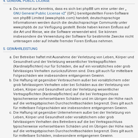
4. GENERAL PUBLIC LICENSE
t
Du nimmst zur Kenntnis, dass es sich bei phpBB um eine unter der „
i
GNU General Public License v2
“ (GPL) bereitgestellten Foren-Software
v
von phpBB Limited (www.phpbb.com) handelt; deutschsprachige
Informationen werden durch die deutschsprachige Community unter
e
www.phpbb.de zur Verfügung gestellt. Beide haben keinen Einfluss auf
die Art und Weise, wie die Software verwendet wird. Sie können
T
insbesondere die Verwendung der Software für bestimmte Zwecke nicht
h
untersagen oder auf Inhalte fremder Foren Einfluss nehmen.
e
5. GEWÄHRLEISTUNG
m
Der Betreiber haftet mit Ausnahme der Verletzung von Leben, Körper und
e
Gesundheit und der Verletzung wesentlicher Vertragspflichten
(Kardinalpflichten) nur für Schäden, die auf ein vorsätzliches oder grob
n
fahrlässiges Verhalten zurückzuführen sind. Dies gilt auch für mittelbare
Folgeschäden wie insbesondere entgangenen Gewinn.
Die Haftung ist gegenüber Verbrauchern außer bei vorsätzlichem oder
grob fahrlässigem Verhalten oder bei Schäden aus der Verletzung von
S
Leben, Körper und Gesundheit und der Verletzung wesentlicher
Vertragspflichten (Kardinalpflichten) auf die bei Vertragsschluss
u
typischerweise vorhersehbaren Schäden und im übrigen der Höhe nach
auf die vertragstypischen Durchschnittsschäden begrenzt. Dies gilt auch
c
für mittelbare Folgeschäden wie insbesondere entgangenen Gewinn.
h
Die Haftung ist gegenüber Unternehmern außer bei der Verletzung von
Leben, Körper und Gesundheit oder vorsätzlichem oder grob
e
fahrlässigem Verhalten des Betreibers auf die bei Vertragsschluss
typischerweise vorhersehbaren Schäden und im Übrigen der Höhe nach
auf die vertragstypischen Durchschnittsschäden begrenzt. Dies gilt auch
für mittelbare Schäden, insbesondere entgangenen Gewinn.