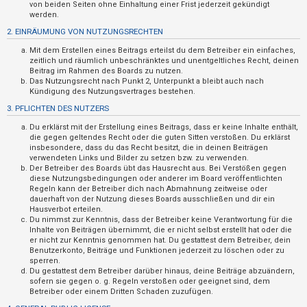
n
von beiden Seiten ohne Einhaltung einer Frist jederzeit gekündigt
werden.
t
2. EINRÄUMUNG VON NUTZUNGSRECHTEN
w
Mit dem Erstellen eines Beitrags erteilst du dem Betreiber ein einfaches,
o
zeitlich und räumlich unbeschränktes und unentgeltliches Recht, deinen
r
Beitrag im Rahmen des Boards zu nutzen.
Das Nutzungsrecht nach Punkt 2, Unterpunkt a bleibt auch nach
t
Kündigung des Nutzungsvertrages bestehen.
e
3. PFLICHTEN DES NUTZERS
t
Du erklärst mit der Erstellung eines Beitrags, dass er keine Inhalte enthält,
e
die gegen geltendes Recht oder die guten Sitten verstoßen. Du erklärst
insbesondere, dass du das Recht besitzt, die in deinen Beiträgen
T
verwendeten Links und Bilder zu setzen bzw. zu verwenden.
Der Betreiber des Boards übt das Hausrecht aus. Bei Verstößen gegen
h
diese Nutzungsbedingungen oder anderer im Board veröffentlichten
e
Regeln kann der Betreiber dich nach Abmahnung zeitweise oder
dauerhaft von der Nutzung dieses Boards ausschließen und dir ein
m
Hausverbot erteilen.
e
Du nimmst zur Kenntnis, dass der Betreiber keine Verantwortung für die
Inhalte von Beiträgen übernimmt, die er nicht selbst erstellt hat oder die
n
er nicht zur Kenntnis genommen hat. Du gestattest dem Betreiber, dein
Benutzerkonto, Beiträge und Funktionen jederzeit zu löschen oder zu
sperren.
Du gestattest dem Betreiber darüber hinaus, deine Beiträge abzuändern,
A
sofern sie gegen o. g. Regeln verstoßen oder geeignet sind, dem
Betreiber oder einem Dritten Schaden zuzufügen.
k