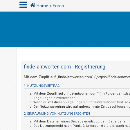
Home
Foren
A
n
m
e
l
d
finde-antworten.com - Registrierung
e
Mit dem Zugriff auf „finde-antworten.com“ („https://finde-antw
n
1. NUTZUNGSVERTRAG
Mit dem Zugriff auf „finde-antworten.com“ (im Folgenden „das
U
Regelungen einverstanden.
Wenn du mit diesen Regelungen nicht einverstanden bist, so da
n
Der Nutzungsvertrag wird auf unbestimmte Zeit geschlossen un
b
2. EINRÄUMUNG VON NUTZUNGSRECHTEN
e
Mit dem Erstellen eines Beitrags erteilst du dem Betreiber e
a
Das Nutzungsrecht nach Punkt 2, Unterpunkt a bleibt auch n