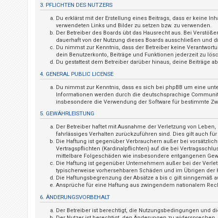
n
3. PFLICHTEN DES NUTZERS
t
Du erklärst mit der Erstellung eines Beitrags, dass er keine I
verwendeten Links und Bilder zu setzen bzw. zu verwenden.
w
Der Betreiber des Boards übt das Hausrecht aus. Bei Verstö
o
dauerhaft von der Nutzung dieses Boards ausschließen und dir
Du nimmst zur Kenntnis, dass der Betreiber keine Verantwortung
r
dein Benutzerkonto, Beiträge und Funktionen jederzeit zu lös
t
Du gestattest dem Betreiber darüber hinaus, deine Beiträge 
e
4. GENERAL PUBLIC LICENSE
t
Du nimmst zur Kenntnis, dass es sich bei phpBB um eine unte
Informationen werden durch die deutschsprachige Community u
e
insbesondere die Verwendung der Software für bestimmte Zwe
T
5. GEWÄHRLEISTUNG
h
Der Betreiber haftet mit Ausnahme der Verletzung von Leben, K
e
fahrlässiges Verhalten zurückzuführen sind. Dies gilt auch 
Die Haftung ist gegenüber Verbrauchern außer bei vorsätzlic
m
Vertragspflichten (Kardinalpflichten) auf die bei Vertragssc
e
mittelbare Folgeschäden wie insbesondere entgangenen Gew
Die Haftung ist gegenüber Unternehmern außer bei der Verlet
n
typischerweise vorhersehbaren Schäden und im Übrigen der H
Die Haftungsbegrenzung der Absätze a bis c gilt sinngemäß au
Ansprüche für eine Haftung aus zwingendem nationalem Rech
6. ÄNDERUNGSVORBEHALT
A
Der Betreiber ist berechtigt, die Nutzungsbedingungen und di
k
Der Nutzer ist berechtigt, den Änderungen zu widersprechen.