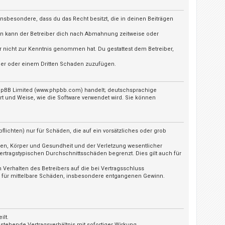
t insbesondere, dass du das Recht besitzt, die in deinen Beiträgen
ln kann der Betreiber dich nach Abmahnung zeitweise oder
 er nicht zur Kenntnis genommen hat. Du gestattest dem Betreiber,
iber oder einem Dritten Schaden zuzufügen.
 phpBB Limited (www.phpbb.com) handelt; deutschsprachige
t und Weise, wie die Software verwendet wird. Sie können
lichten) nur für Schäden, die auf ein vorsätzliches oder grob
ben, Körper und Gesundheit und der Verletzung wesentlicher
ertragstypischen Durchschnittsschäden begrenzt. Dies gilt auch für
Verhalten des Betreibers auf die bei Vertragsschluss
h für mittelbare Schäden, insbesondere entgangenen Gewinn.
ilt.
tehende Vertragsverhältnis mit sofortiger Wirkung.