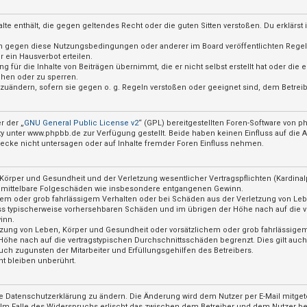
nhalte enthält, die gegen geltendes Recht oder die guten Sitten verstoßen. Du erklärs
ßen gegen diese Nutzungsbedingungen oder anderer im Board veröffentlichten Rege
 ein Hausverbot erteilen.
 für die Inhalte von Beiträgen übernimmt, die er nicht selbst erstellt hat oder die
chen oder zu sperren.
abzuändern, sofern sie gegen o. g. Regeln verstoßen oder geeignet sind, dem Betre
r der „
GNU General Public License v2
“ (GPL) bereitgestellten Foren-Software von
nter www.phpbb.de zur Verfügung gestellt. Beide haben keinen Einfluss auf die Ar
cke nicht untersagen oder auf Inhalte fremder Foren Einfluss nehmen.
örper und Gesundheit und der Verletzung wesentlicher Vertragspflichten (Kardinalpf
für mittelbare Folgeschäden wie insbesondere entgangenen Gewinn.
hem oder grob fahrlässigem Verhalten oder bei Schäden aus der Verletzung von Le
hluss typischerweise vorhersehbaren Schäden und im übrigen der Höhe nach auf die v
inn.
zung von Leben, Körper und Gesundheit oder vorsätzlichem oder grob fahrlässigem 
öhe nach auf die vertragstypischen Durchschnittsschäden begrenzt. Dies gilt auc
ch zugunsten der Mitarbeiter und Erfüllungsgehilfen des Betreibers.
t bleiben unberührt.
e Datenschutzerklärung zu ändern. Die Änderung wird dem Nutzer per E-Mail mitgete
 Im Falle des Widerspruchs erlischt das zwischen dem Betreiber und dem Nutzer bes