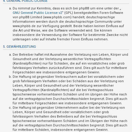
4. GENERAL PUBLIC LICENSE
t
Du nimmst zur Kenntnis, dass es sich bei phpBB um eine unter der „
i
GNU General Public License v2
“ (GPL) bereitgestellten Foren-Software
v
von phpBB Limited (www.phpbb.com) handelt; deutschsprachige
Informationen werden durch die deutschsprachige Community unter
e
www.phpbb.de zur Verfügung gestellt. Beide haben keinen Einfluss auf
die Art und Weise, wie die Software verwendet wird. Sie können
T
insbesondere die Verwendung der Software für bestimmte Zwecke nicht
h
untersagen oder auf Inhalte fremder Foren Einfluss nehmen.
e
5. GEWÄHRLEISTUNG
m
Der Betreiber haftet mit Ausnahme der Verletzung von Leben, Körper und
e
Gesundheit und der Verletzung wesentlicher Vertragspflichten
(Kardinalpflichten) nur für Schäden, die auf ein vorsätzliches oder grob
n
fahrlässiges Verhalten zurückzuführen sind. Dies gilt auch für mittelbare
Folgeschäden wie insbesondere entgangenen Gewinn.
Die Haftung ist gegenüber Verbrauchern außer bei vorsätzlichem oder
grob fahrlässigem Verhalten oder bei Schäden aus der Verletzung von
S
Leben, Körper und Gesundheit und der Verletzung wesentlicher
Vertragspflichten (Kardinalpflichten) auf die bei Vertragsschluss
u
typischerweise vorhersehbaren Schäden und im übrigen der Höhe nach
auf die vertragstypischen Durchschnittsschäden begrenzt. Dies gilt auch
c
für mittelbare Folgeschäden wie insbesondere entgangenen Gewinn.
h
Die Haftung ist gegenüber Unternehmern außer bei der Verletzung von
Leben, Körper und Gesundheit oder vorsätzlichem oder grob
e
fahrlässigem Verhalten des Betreibers auf die bei Vertragsschluss
typischerweise vorhersehbaren Schäden und im Übrigen der Höhe nach
auf die vertragstypischen Durchschnittsschäden begrenzt. Dies gilt auch
für mittelbare Schäden, insbesondere entgangenen Gewinn.