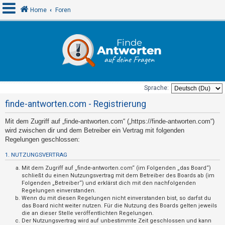
Home
Foren
A
n
m
e
Sprache:
l
finde-antworten.com - Registrierung
d
Mit dem Zugriff auf „finde-antworten.com“ („https://finde-antworten.com“)
e
wird zwischen dir und dem Betreiber ein Vertrag mit folgenden
n
Regelungen geschlossen:
1. NUTZUNGSVERTRAG
U
Mit dem Zugriff auf „finde-antworten.com“ (im Folgenden „das Board“)
schließt du einen Nutzungsvertrag mit dem Betreiber des Boards ab (im
n
Folgenden „Betreiber“) und erklärst dich mit den nachfolgenden
Regelungen einverstanden.
b
Wenn du mit diesen Regelungen nicht einverstanden bist, so darfst du
e
das Board nicht weiter nutzen. Für die Nutzung des Boards gelten jeweils
die an dieser Stelle veröffentlichten Regelungen.
a
Der Nutzungsvertrag wird auf unbestimmte Zeit geschlossen und kann