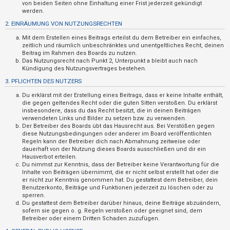
n
von beiden Seiten ohne Einhaltung einer Frist jederzeit gekündigt
werden.
t
2. EINRÄUMUNG VON NUTZUNGSRECHTEN
w
Mit dem Erstellen eines Beitrags erteilst du dem Betreiber ein einfaches,
o
zeitlich und räumlich unbeschränktes und unentgeltliches Recht, deinen
r
Beitrag im Rahmen des Boards zu nutzen.
Das Nutzungsrecht nach Punkt 2, Unterpunkt a bleibt auch nach
t
Kündigung des Nutzungsvertrages bestehen.
e
3. PFLICHTEN DES NUTZERS
t
Du erklärst mit der Erstellung eines Beitrags, dass er keine Inhalte enthält,
e
die gegen geltendes Recht oder die guten Sitten verstoßen. Du erklärst
insbesondere, dass du das Recht besitzt, die in deinen Beiträgen
T
verwendeten Links und Bilder zu setzen bzw. zu verwenden.
Der Betreiber des Boards übt das Hausrecht aus. Bei Verstößen gegen
h
diese Nutzungsbedingungen oder anderer im Board veröffentlichten
e
Regeln kann der Betreiber dich nach Abmahnung zeitweise oder
dauerhaft von der Nutzung dieses Boards ausschließen und dir ein
m
Hausverbot erteilen.
e
Du nimmst zur Kenntnis, dass der Betreiber keine Verantwortung für die
Inhalte von Beiträgen übernimmt, die er nicht selbst erstellt hat oder die
n
er nicht zur Kenntnis genommen hat. Du gestattest dem Betreiber, dein
Benutzerkonto, Beiträge und Funktionen jederzeit zu löschen oder zu
sperren.
Du gestattest dem Betreiber darüber hinaus, deine Beiträge abzuändern,
A
sofern sie gegen o. g. Regeln verstoßen oder geeignet sind, dem
Betreiber oder einem Dritten Schaden zuzufügen.
k