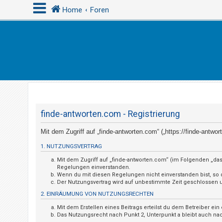
Home
Foren
A
n
m
e
l
d
finde-antworten.com - Registrierung
e
Mit dem Zugriff auf „finde-antworten.com“ („https://finde-antw
n
1. NUTZUNGSVERTRAG
Mit dem Zugriff auf „finde-antworten.com“ (im Folgenden „das
U
Regelungen einverstanden.
Wenn du mit diesen Regelungen nicht einverstanden bist, so da
n
Der Nutzungsvertrag wird auf unbestimmte Zeit geschlossen un
b
2. EINRÄUMUNG VON NUTZUNGSRECHTEN
e
Mit dem Erstellen eines Beitrags erteilst du dem Betreiber e
a
Das Nutzungsrecht nach Punkt 2, Unterpunkt a bleibt auch n