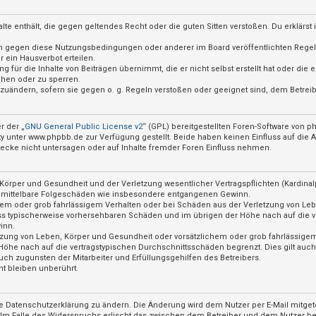
nhalte enthält, die gegen geltendes Recht oder die guten Sitten verstoßen. Du erklärs
ßen gegen diese Nutzungsbedingungen oder anderer im Board veröffentlichten Rege
 ein Hausverbot erteilen.
 für die Inhalte von Beiträgen übernimmt, die er nicht selbst erstellt hat oder die
chen oder zu sperren.
abzuändern, sofern sie gegen o. g. Regeln verstoßen oder geeignet sind, dem Betre
r der „
GNU General Public License v2
“ (GPL) bereitgestellten Foren-Software von
nter www.phpbb.de zur Verfügung gestellt. Beide haben keinen Einfluss auf die Ar
cke nicht untersagen oder auf Inhalte fremder Foren Einfluss nehmen.
örper und Gesundheit und der Verletzung wesentlicher Vertragspflichten (Kardinalpf
für mittelbare Folgeschäden wie insbesondere entgangenen Gewinn.
hem oder grob fahrlässigem Verhalten oder bei Schäden aus der Verletzung von Le
hluss typischerweise vorhersehbaren Schäden und im übrigen der Höhe nach auf die v
inn.
zung von Leben, Körper und Gesundheit oder vorsätzlichem oder grob fahrlässigem 
öhe nach auf die vertragstypischen Durchschnittsschäden begrenzt. Dies gilt auc
ch zugunsten der Mitarbeiter und Erfüllungsgehilfen des Betreibers.
t bleiben unberührt.
e Datenschutzerklärung zu ändern. Die Änderung wird dem Nutzer per E-Mail mitgete
 Im Falle des Widerspruchs erlischt das zwischen dem Betreiber und dem Nutzer bes