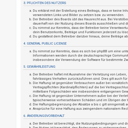
n
3. PFLICHTEN DES NUTZERS
t
Du erklärst mit der Erstellung eines Beitrags, dass er keine I
verwendeten Links und Bilder zu setzen bzw. zu verwenden.
w
Der Betreiber des Boards übt das Hausrecht aus. Bei Verstö
o
dauerhaft von der Nutzung dieses Boards ausschließen und dir
Du nimmst zur Kenntnis, dass der Betreiber keine Verantwortung
r
dein Benutzerkonto, Beiträge und Funktionen jederzeit zu lös
t
Du gestattest dem Betreiber darüber hinaus, deine Beiträge 
e
4. GENERAL PUBLIC LICENSE
t
Du nimmst zur Kenntnis, dass es sich bei phpBB um eine unte
Informationen werden durch die deutschsprachige Community u
e
insbesondere die Verwendung der Software für bestimmte Zwe
T
5. GEWÄHRLEISTUNG
h
Der Betreiber haftet mit Ausnahme der Verletzung von Leben, K
e
fahrlässiges Verhalten zurückzuführen sind. Dies gilt auch 
Die Haftung ist gegenüber Verbrauchern außer bei vorsätzlic
m
Vertragspflichten (Kardinalpflichten) auf die bei Vertragssc
e
mittelbare Folgeschäden wie insbesondere entgangenen Gew
Die Haftung ist gegenüber Unternehmern außer bei der Verlet
n
typischerweise vorhersehbaren Schäden und im Übrigen der H
Die Haftungsbegrenzung der Absätze a bis c gilt sinngemäß au
Ansprüche für eine Haftung aus zwingendem nationalem Rech
6. ÄNDERUNGSVORBEHALT
A
Der Betreiber ist berechtigt, die Nutzungsbedingungen und di
k
Der Nutzer ist berechtigt, den Änderungen zu widersprechen.