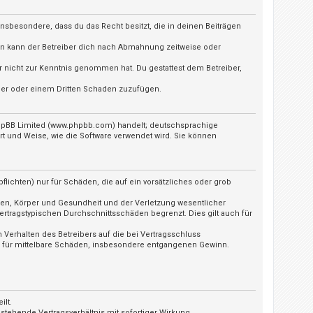
t insbesondere, dass du das Recht besitzt, die in deinen Beiträgen
ln kann der Betreiber dich nach Abmahnung zeitweise oder
 er nicht zur Kenntnis genommen hat. Du gestattest dem Betreiber,
iber oder einem Dritten Schaden zuzufügen.
 phpBB Limited (www.phpbb.com) handelt; deutschsprachige
t und Weise, wie die Software verwendet wird. Sie können
lichten) nur für Schäden, die auf ein vorsätzliches oder grob
ben, Körper und Gesundheit und der Verletzung wesentlicher
ertragstypischen Durchschnittsschäden begrenzt. Dies gilt auch für
Verhalten des Betreibers auf die bei Vertragsschluss
h für mittelbare Schäden, insbesondere entgangenen Gewinn.
ilt.
tehende Vertragsverhältnis mit sofortiger Wirkung.