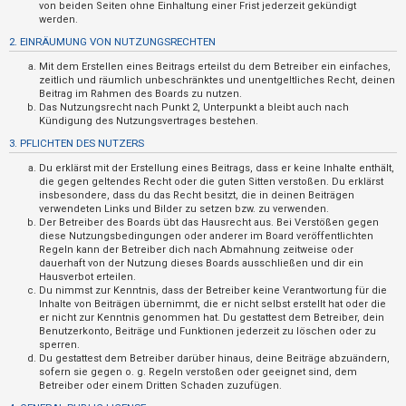
n
von beiden Seiten ohne Einhaltung einer Frist jederzeit gekündigt
werden.
t
2. EINRÄUMUNG VON NUTZUNGSRECHTEN
w
Mit dem Erstellen eines Beitrags erteilst du dem Betreiber ein einfaches,
o
zeitlich und räumlich unbeschränktes und unentgeltliches Recht, deinen
r
Beitrag im Rahmen des Boards zu nutzen.
Das Nutzungsrecht nach Punkt 2, Unterpunkt a bleibt auch nach
t
Kündigung des Nutzungsvertrages bestehen.
e
3. PFLICHTEN DES NUTZERS
t
Du erklärst mit der Erstellung eines Beitrags, dass er keine Inhalte enthält,
e
die gegen geltendes Recht oder die guten Sitten verstoßen. Du erklärst
insbesondere, dass du das Recht besitzt, die in deinen Beiträgen
T
verwendeten Links und Bilder zu setzen bzw. zu verwenden.
Der Betreiber des Boards übt das Hausrecht aus. Bei Verstößen gegen
h
diese Nutzungsbedingungen oder anderer im Board veröffentlichten
e
Regeln kann der Betreiber dich nach Abmahnung zeitweise oder
dauerhaft von der Nutzung dieses Boards ausschließen und dir ein
m
Hausverbot erteilen.
e
Du nimmst zur Kenntnis, dass der Betreiber keine Verantwortung für die
Inhalte von Beiträgen übernimmt, die er nicht selbst erstellt hat oder die
n
er nicht zur Kenntnis genommen hat. Du gestattest dem Betreiber, dein
Benutzerkonto, Beiträge und Funktionen jederzeit zu löschen oder zu
sperren.
Du gestattest dem Betreiber darüber hinaus, deine Beiträge abzuändern,
A
sofern sie gegen o. g. Regeln verstoßen oder geeignet sind, dem
Betreiber oder einem Dritten Schaden zuzufügen.
k