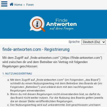
Home
Foren
A
n
m
e
Sprache:
l
finde-antworten.com - Registrierung
d
Mit dem Zugriff auf „finde-antworten.com“ („https://finde-antworten.com“)
e
wird zwischen dir und dem Betreiber ein Vertrag mit folgenden
n
Regelungen geschlossen:
1. NUTZUNGSVERTRAG
U
Mit dem Zugriff auf „finde-antworten.com“ (im Folgenden „das Board“)
schließt du einen Nutzungsvertrag mit dem Betreiber des Boards ab (im
n
Folgenden „Betreiber“) und erklärst dich mit den nachfolgenden
Regelungen einverstanden.
b
Wenn du mit diesen Regelungen nicht einverstanden bist, so darfst du
e
das Board nicht weiter nutzen. Für die Nutzung des Boards gelten jeweils
die an dieser Stelle veröffentlichten Regelungen.
a
Der Nutzungsvertrag wird auf unbestimmte Zeit geschlossen und kann