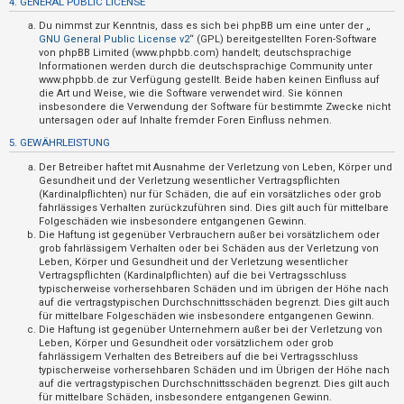
4. GENERAL PUBLIC LICENSE
t
Du nimmst zur Kenntnis, dass es sich bei phpBB um eine unter der „
i
GNU General Public License v2
“ (GPL) bereitgestellten Foren-Software
v
von phpBB Limited (www.phpbb.com) handelt; deutschsprachige
Informationen werden durch die deutschsprachige Community unter
e
www.phpbb.de zur Verfügung gestellt. Beide haben keinen Einfluss auf
die Art und Weise, wie die Software verwendet wird. Sie können
T
insbesondere die Verwendung der Software für bestimmte Zwecke nicht
h
untersagen oder auf Inhalte fremder Foren Einfluss nehmen.
e
5. GEWÄHRLEISTUNG
m
Der Betreiber haftet mit Ausnahme der Verletzung von Leben, Körper und
e
Gesundheit und der Verletzung wesentlicher Vertragspflichten
(Kardinalpflichten) nur für Schäden, die auf ein vorsätzliches oder grob
n
fahrlässiges Verhalten zurückzuführen sind. Dies gilt auch für mittelbare
Folgeschäden wie insbesondere entgangenen Gewinn.
Die Haftung ist gegenüber Verbrauchern außer bei vorsätzlichem oder
grob fahrlässigem Verhalten oder bei Schäden aus der Verletzung von
S
Leben, Körper und Gesundheit und der Verletzung wesentlicher
Vertragspflichten (Kardinalpflichten) auf die bei Vertragsschluss
u
typischerweise vorhersehbaren Schäden und im übrigen der Höhe nach
auf die vertragstypischen Durchschnittsschäden begrenzt. Dies gilt auch
c
für mittelbare Folgeschäden wie insbesondere entgangenen Gewinn.
h
Die Haftung ist gegenüber Unternehmern außer bei der Verletzung von
Leben, Körper und Gesundheit oder vorsätzlichem oder grob
e
fahrlässigem Verhalten des Betreibers auf die bei Vertragsschluss
typischerweise vorhersehbaren Schäden und im Übrigen der Höhe nach
auf die vertragstypischen Durchschnittsschäden begrenzt. Dies gilt auch
für mittelbare Schäden, insbesondere entgangenen Gewinn.