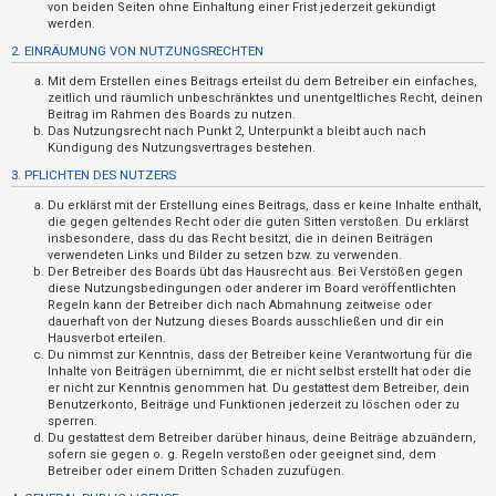
n
von beiden Seiten ohne Einhaltung einer Frist jederzeit gekündigt
werden.
t
2. EINRÄUMUNG VON NUTZUNGSRECHTEN
w
Mit dem Erstellen eines Beitrags erteilst du dem Betreiber ein einfaches,
o
zeitlich und räumlich unbeschränktes und unentgeltliches Recht, deinen
r
Beitrag im Rahmen des Boards zu nutzen.
Das Nutzungsrecht nach Punkt 2, Unterpunkt a bleibt auch nach
t
Kündigung des Nutzungsvertrages bestehen.
e
3. PFLICHTEN DES NUTZERS
t
Du erklärst mit der Erstellung eines Beitrags, dass er keine Inhalte enthält,
e
die gegen geltendes Recht oder die guten Sitten verstoßen. Du erklärst
insbesondere, dass du das Recht besitzt, die in deinen Beiträgen
T
verwendeten Links und Bilder zu setzen bzw. zu verwenden.
Der Betreiber des Boards übt das Hausrecht aus. Bei Verstößen gegen
h
diese Nutzungsbedingungen oder anderer im Board veröffentlichten
e
Regeln kann der Betreiber dich nach Abmahnung zeitweise oder
dauerhaft von der Nutzung dieses Boards ausschließen und dir ein
m
Hausverbot erteilen.
e
Du nimmst zur Kenntnis, dass der Betreiber keine Verantwortung für die
Inhalte von Beiträgen übernimmt, die er nicht selbst erstellt hat oder die
n
er nicht zur Kenntnis genommen hat. Du gestattest dem Betreiber, dein
Benutzerkonto, Beiträge und Funktionen jederzeit zu löschen oder zu
sperren.
Du gestattest dem Betreiber darüber hinaus, deine Beiträge abzuändern,
A
sofern sie gegen o. g. Regeln verstoßen oder geeignet sind, dem
Betreiber oder einem Dritten Schaden zuzufügen.
k