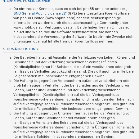
4. GENERAL PUBLIC LICENSE
t
Du nimmst zur Kenntnis, dass es sich bei phpBB um eine unter der „
i
GNU General Public License v2
“ (GPL) bereitgestellten Foren-Software
v
von phpBB Limited (www.phpbb.com) handelt; deutschsprachige
Informationen werden durch die deutschsprachige Community unter
e
www.phpbb.de zur Verfügung gestellt. Beide haben keinen Einfluss auf
die Art und Weise, wie die Software verwendet wird. Sie können
T
insbesondere die Verwendung der Software für bestimmte Zwecke nicht
h
untersagen oder auf Inhalte fremder Foren Einfluss nehmen.
e
5. GEWÄHRLEISTUNG
m
Der Betreiber haftet mit Ausnahme der Verletzung von Leben, Körper und
e
Gesundheit und der Verletzung wesentlicher Vertragspflichten
(Kardinalpflichten) nur für Schäden, die auf ein vorsätzliches oder grob
n
fahrlässiges Verhalten zurückzuführen sind. Dies gilt auch für mittelbare
Folgeschäden wie insbesondere entgangenen Gewinn.
Die Haftung ist gegenüber Verbrauchern außer bei vorsätzlichem oder
grob fahrlässigem Verhalten oder bei Schäden aus der Verletzung von
S
Leben, Körper und Gesundheit und der Verletzung wesentlicher
Vertragspflichten (Kardinalpflichten) auf die bei Vertragsschluss
u
typischerweise vorhersehbaren Schäden und im übrigen der Höhe nach
auf die vertragstypischen Durchschnittsschäden begrenzt. Dies gilt auch
c
für mittelbare Folgeschäden wie insbesondere entgangenen Gewinn.
h
Die Haftung ist gegenüber Unternehmern außer bei der Verletzung von
Leben, Körper und Gesundheit oder vorsätzlichem oder grob
e
fahrlässigem Verhalten des Betreibers auf die bei Vertragsschluss
typischerweise vorhersehbaren Schäden und im Übrigen der Höhe nach
auf die vertragstypischen Durchschnittsschäden begrenzt. Dies gilt auch
für mittelbare Schäden, insbesondere entgangenen Gewinn.