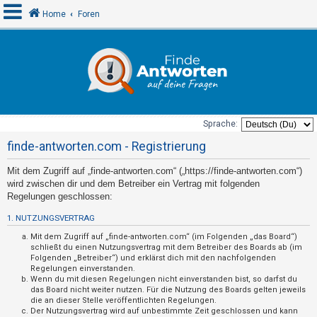
Home
Foren
A
n
m
e
Sprache:
l
finde-antworten.com - Registrierung
d
Mit dem Zugriff auf „finde-antworten.com“ („https://finde-antworten.com“)
e
wird zwischen dir und dem Betreiber ein Vertrag mit folgenden
n
Regelungen geschlossen:
1. NUTZUNGSVERTRAG
U
Mit dem Zugriff auf „finde-antworten.com“ (im Folgenden „das Board“)
schließt du einen Nutzungsvertrag mit dem Betreiber des Boards ab (im
n
Folgenden „Betreiber“) und erklärst dich mit den nachfolgenden
Regelungen einverstanden.
b
Wenn du mit diesen Regelungen nicht einverstanden bist, so darfst du
e
das Board nicht weiter nutzen. Für die Nutzung des Boards gelten jeweils
die an dieser Stelle veröffentlichten Regelungen.
a
Der Nutzungsvertrag wird auf unbestimmte Zeit geschlossen und kann