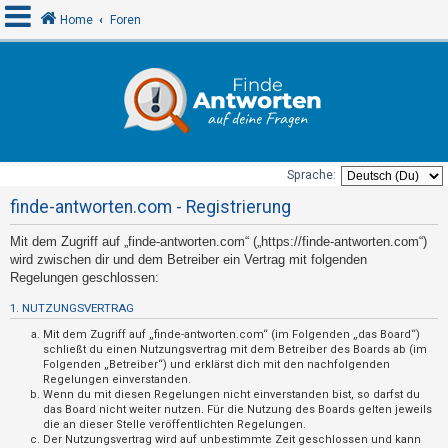
Home
Foren
A
n
m
e
Sprache:
l
finde-antworten.com - Registrierung
d
Mit dem Zugriff auf „finde-antworten.com“ („https://finde-antworten.com“)
e
wird zwischen dir und dem Betreiber ein Vertrag mit folgenden
n
Regelungen geschlossen:
1. NUTZUNGSVERTRAG
U
Mit dem Zugriff auf „finde-antworten.com“ (im Folgenden „das Board“)
schließt du einen Nutzungsvertrag mit dem Betreiber des Boards ab (im
n
Folgenden „Betreiber“) und erklärst dich mit den nachfolgenden
Regelungen einverstanden.
b
Wenn du mit diesen Regelungen nicht einverstanden bist, so darfst du
e
das Board nicht weiter nutzen. Für die Nutzung des Boards gelten jeweils
die an dieser Stelle veröffentlichten Regelungen.
a
Der Nutzungsvertrag wird auf unbestimmte Zeit geschlossen und kann