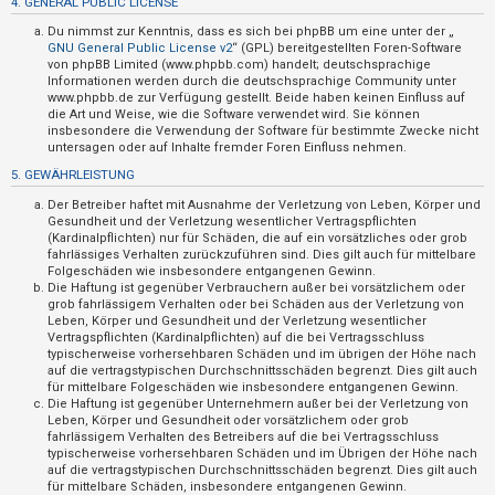
4. GENERAL PUBLIC LICENSE
t
Du nimmst zur Kenntnis, dass es sich bei phpBB um eine unter der „
i
GNU General Public License v2
“ (GPL) bereitgestellten Foren-Software
v
von phpBB Limited (www.phpbb.com) handelt; deutschsprachige
Informationen werden durch die deutschsprachige Community unter
e
www.phpbb.de zur Verfügung gestellt. Beide haben keinen Einfluss auf
die Art und Weise, wie die Software verwendet wird. Sie können
T
insbesondere die Verwendung der Software für bestimmte Zwecke nicht
h
untersagen oder auf Inhalte fremder Foren Einfluss nehmen.
e
5. GEWÄHRLEISTUNG
m
Der Betreiber haftet mit Ausnahme der Verletzung von Leben, Körper und
e
Gesundheit und der Verletzung wesentlicher Vertragspflichten
(Kardinalpflichten) nur für Schäden, die auf ein vorsätzliches oder grob
n
fahrlässiges Verhalten zurückzuführen sind. Dies gilt auch für mittelbare
Folgeschäden wie insbesondere entgangenen Gewinn.
Die Haftung ist gegenüber Verbrauchern außer bei vorsätzlichem oder
grob fahrlässigem Verhalten oder bei Schäden aus der Verletzung von
S
Leben, Körper und Gesundheit und der Verletzung wesentlicher
Vertragspflichten (Kardinalpflichten) auf die bei Vertragsschluss
u
typischerweise vorhersehbaren Schäden und im übrigen der Höhe nach
auf die vertragstypischen Durchschnittsschäden begrenzt. Dies gilt auch
c
für mittelbare Folgeschäden wie insbesondere entgangenen Gewinn.
h
Die Haftung ist gegenüber Unternehmern außer bei der Verletzung von
Leben, Körper und Gesundheit oder vorsätzlichem oder grob
e
fahrlässigem Verhalten des Betreibers auf die bei Vertragsschluss
typischerweise vorhersehbaren Schäden und im Übrigen der Höhe nach
auf die vertragstypischen Durchschnittsschäden begrenzt. Dies gilt auch
für mittelbare Schäden, insbesondere entgangenen Gewinn.