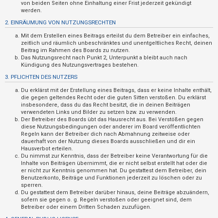
n
von beiden Seiten ohne Einhaltung einer Frist jederzeit gekündigt
werden.
t
2. EINRÄUMUNG VON NUTZUNGSRECHTEN
w
Mit dem Erstellen eines Beitrags erteilst du dem Betreiber ein einfaches,
o
zeitlich und räumlich unbeschränktes und unentgeltliches Recht, deinen
r
Beitrag im Rahmen des Boards zu nutzen.
Das Nutzungsrecht nach Punkt 2, Unterpunkt a bleibt auch nach
t
Kündigung des Nutzungsvertrages bestehen.
e
3. PFLICHTEN DES NUTZERS
t
Du erklärst mit der Erstellung eines Beitrags, dass er keine Inhalte enthält,
e
die gegen geltendes Recht oder die guten Sitten verstoßen. Du erklärst
insbesondere, dass du das Recht besitzt, die in deinen Beiträgen
T
verwendeten Links und Bilder zu setzen bzw. zu verwenden.
Der Betreiber des Boards übt das Hausrecht aus. Bei Verstößen gegen
h
diese Nutzungsbedingungen oder anderer im Board veröffentlichten
e
Regeln kann der Betreiber dich nach Abmahnung zeitweise oder
dauerhaft von der Nutzung dieses Boards ausschließen und dir ein
m
Hausverbot erteilen.
e
Du nimmst zur Kenntnis, dass der Betreiber keine Verantwortung für die
Inhalte von Beiträgen übernimmt, die er nicht selbst erstellt hat oder die
n
er nicht zur Kenntnis genommen hat. Du gestattest dem Betreiber, dein
Benutzerkonto, Beiträge und Funktionen jederzeit zu löschen oder zu
sperren.
Du gestattest dem Betreiber darüber hinaus, deine Beiträge abzuändern,
A
sofern sie gegen o. g. Regeln verstoßen oder geeignet sind, dem
Betreiber oder einem Dritten Schaden zuzufügen.
k