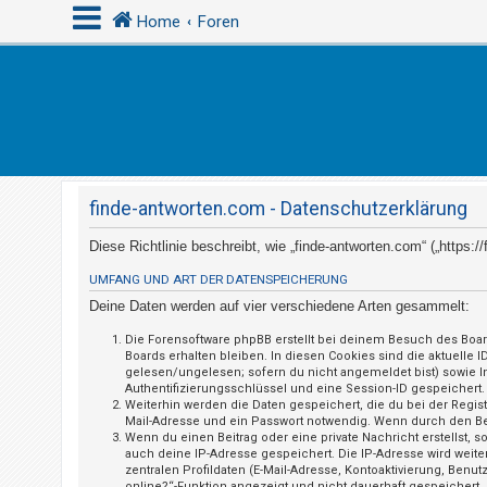
Home
Foren
A
n
m
e
finde-antworten.com - Datenschutzerklärung
l
d
Diese Richtlinie beschreibt, wie „finde-antworten.com“ („https
e
UMFANG UND ART DER DATENSPEICHERUNG
n
Deine Daten werden auf vier verschiedene Arten gesammelt:
Die Forensoftware phpBB erstellt bei deinem Besuch des Boar
Boards erhalten bleiben. In diesen Cookies sind die aktuelle 
R
gelesen/ungelesen; sofern du nicht angemeldet bist) sowie I
Authentifizierungsschlüssel und eine Session-ID gespeichert.
e
Weiterhin werden die Daten gespeichert, die du bei der Regis
g
Mail-Adresse und ein Passwort notwendig. Wenn durch den Betre
Wenn du einen Beitrag oder eine private Nachricht erstellst, 
i
auch deine IP-Adresse gespeichert. Die IP-Adresse wird weit
s
zentralen Profildaten (E-Mail-Adresse, Kontoaktivierung, Ben
online?“-Funktion angezeigt und nicht dauerhaft gespeichert.