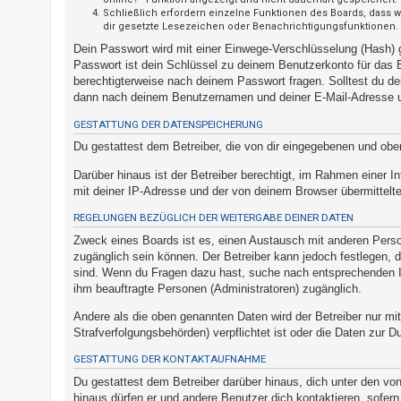
t
Schließlich erfordern einzelne Funktionen des Boards, dass 
dir gesetzte Lesezeichen oder Benachrichtigungsfunktionen.
r
Dein Passwort wird mit einer Einwege-Verschlüsselung (Hash) g
i
Passwort ist dein Schlüssel zu deinem Benutzerkonto für das B
e
berechtigterweise nach deinem Passwort fragen. Solltest du d
r
dann nach deinem Benutzernamen und deiner E-Mail-Adresse un
e
GESTATTUNG DER DATENSPEICHERUNG
n
Du gestattest dem Betreiber, die von dir eingegebenen und obe
Darüber hinaus ist der Betreiber berechtigt, im Rahmen einer
mit deiner IP-Adresse und der von deinem Browser übermittelte
U
n
REGELUNGEN BEZÜGLICH DER WEITERGABE DEINER DATEN
b
Zweck eines Boards ist es, einen Austausch mit anderen Persone
zugänglich sein können. Der Betreiber kann jedoch festlegen, da
e
sind. Wenn du Fragen dazu hast, suche nach entsprechenden Inf
a
ihm beauftragte Personen (Administratoren) zugänglich.
n
Andere als die oben genannten Daten wird der Betreiber nur mit
t
Strafverfolgungsbehörden) verpflichtet ist oder die Daten zur Du
w
GESTATTUNG DER KONTAKTAUFNAHME
o
Du gestattest dem Betreiber darüber hinaus, dich unter den von
r
hinaus dürfen er und andere Benutzer dich kontaktieren, sofern