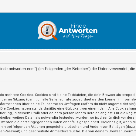
://finde-antworten.com“) (im Folgenden „der Betreiber“) die Daten verwendet,
ds mehrere Cookies. Cookies sind kleine Textdateien, die dein Browser als tempor
ID deiner Sitzung (damit dir alle Seitenaufrufe zugeordnet werden können), Informat
nformationen über deine Teilnahme an Umfragen (sofern du nicht angemeldet bist) 
 Die Cookies haben standardmäßig eine Gültigkeit von einem Jahr. Alle Cookies kann
trierung, in deinem Profil oder deinem persönlichem Bereich angibst. Für die Regi
iber weitere Daten als notwendig festgelegt wurden, so ist dies für dich vor deren
so werden die dort eingegebenen Daten ebenfalls gespeichert. Gleiches gilt, wenn du
erhin bei folgenden Aktionen gespeichert: Löschen und Ändern von Beiträgen (daz
utzer-Passwort) und gescheiterte Anmeldeversuche. Die von deinem Browser übermitt