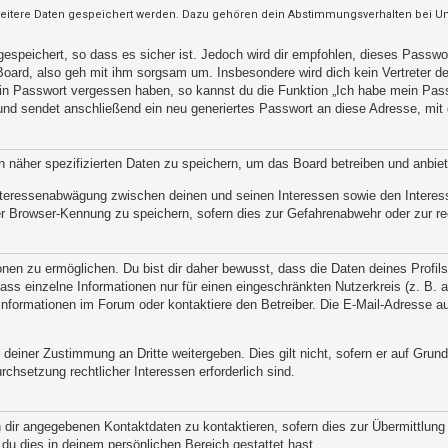
weitere Daten gespeichert werden. Dazu gehören dein Abstimmungsverhalten bei Umf
espeichert, so dass es sicher ist. Jedoch wird dir empfohlen, dieses Passwo
oard, also geh mit ihm sorgsam um. Insbesondere wird dich kein Vertreter des
ein Passwort vergessen haben, so kannst du die Funktion „Ich habe mein Pas
d sendet anschließend ein neu generiertes Passwort an diese Adresse, mit 
n näher spezifizierten Daten zu speichern, um das Board betreiben und anbie
 Interessenabwägung zwischen deinen und seinen Interessen sowie den Interes
r Browser-Kennung zu speichern, sofern dies zur Gefahrenabwehr oder zur rec
n zu ermöglichen. Du bist dir daher bewusst, dass die Daten deines Profils un
ss einzelne Informationen nur für einen eingeschränkten Nutzerkreis (z. B. an
ormationen im Forum oder kontaktiere den Betreiber. Die E-Mail-Adresse aus 
 deiner Zustimmung an Dritte weitergeben. Dies gilt nicht, sofern er auf Grun
rchsetzung rechtlicher Interessen erforderlich sind.
 dir angegebenen Kontaktdaten zu kontaktieren, sofern dies zur Übermittlung z
 du dies in deinem persönlichen Bereich gestattet hast.