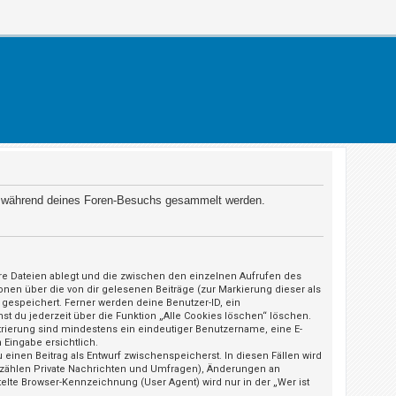
 die während deines Foren-Besuchs gesammelt werden.
äre Dateien ablegt und die zwischen den einzelnen Aufrufen des
ionen über die von dir gelesenen Beiträge (zur Markierung dieser als
gespeichert. Ferner werden deine Benutzer-ID, ein
st du jederzeit über die Funktion „Alle Cookies löschen“ löschen.
strierung sind mindestens ein eindeutiger Benutzername, eine E-
 Eingabe ersichtlich.
 einen Beitrag als Entwurf zwischenspeicherst. In diesen Fällen wird
u zählen Private Nachrichten und Umfragen), Änderungen an
elte Browser-Kennzeichnung (User Agent) wird nur in der „Wer ist