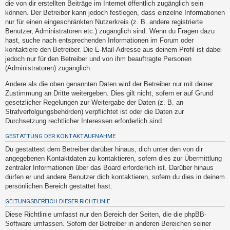
die von dir erstellten Beiträge im Internet öffentlich zugänglich sein
h
können. Der Betreiber kann jedoch festlegen, dass einzelne Informationen
e
nur für einen eingeschränkten Nutzerkreis (z. B. andere registrierte
m
Benutzer, Administratoren etc.) zugänglich sind. Wenn du Fragen dazu
hast, suche nach entsprechenden Informationen im Forum oder
e
kontaktiere den Betreiber. Die E-Mail-Adresse aus deinem Profil ist dabei
n
jedoch nur für den Betreiber und von ihm beauftragte Personen
(Administratoren) zugänglich.
Andere als die oben genannten Daten wird der Betreiber nur mit deiner
S
Zustimmung an Dritte weitergeben. Dies gilt nicht, sofern er auf Grund
u
gesetzlicher Regelungen zur Weitergabe der Daten (z. B. an
Strafverfolgungsbehörden) verpflichtet ist oder die Daten zur
c
Durchsetzung rechtlicher Interessen erforderlich sind.
h
GESTATTUNG DER KONTAKTAUFNAHME
e
Du gestattest dem Betreiber darüber hinaus, dich unter den von dir
angegebenen Kontaktdaten zu kontaktieren, sofern dies zur Übermittlung
zentraler Informationen über das Board erforderlich ist. Darüber hinaus
F
dürfen er und andere Benutzer dich kontaktieren, sofern du dies in deinem
A
persönlichen Bereich gestattet hast.
Q
GELTUNGSBEREICH DIESER RICHTLINIE
Diese Richtlinie umfasst nur den Bereich der Seiten, die die phpBB-
Software umfassen. Sofern der Betreiber in anderen Bereichen seiner