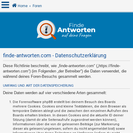
Home
Foren
A
n
m
e
finde-antworten.com - Datenschutzerklärung
l
d
Diese Richtlinie beschreibt, wie „finde-antworten.com“ („https://finde-
antworten.com“) (im Folgenden „der Betreiber“) die Daten verwendet, die
e
während deines Foren-Besuchs gesammelt werden.
n
UMFANG UND ART DER DATENSPEICHERUNG
Deine Daten werden auf vier verschiedene Arten gesammelt:
R
Die Forensoftware phpBB erstellt bei deinem Besuch des Boards
mehrere Cookies. Cookies sind kleine Textdateien, die dein Browser als
e
temporäre Dateien ablegt und die zwischen den einzelnen Aufrufen des
g
Boards erhalten bleiben. In diesen Cookies sind die aktuelle ID deiner
Sitzung (damit dir alle Seitenaufrufe zugeordnet werden können),
i
Informationen über die von dir gelesenen Beiträge (zur Markierung
s
dieser als gelesen/ungelesen; sofern du nicht angemeldet bist) sowie