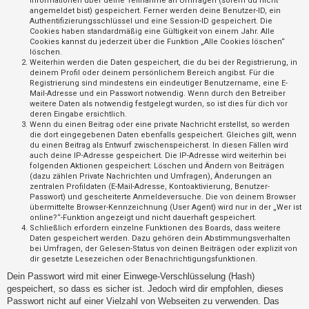
Informationen über deine Teilnahme an Umfragen (sofern du nicht
t
angemeldet bist) gespeichert. Ferner werden deine Benutzer-ID, ein
Authentifizierungsschlüssel und eine Session-ID gespeichert. Die
r
Cookies haben standardmäßig eine Gültigkeit von einem Jahr. Alle
i
Cookies kannst du jederzeit über die Funktion „Alle Cookies löschen“
löschen.
e
Weiterhin werden die Daten gespeichert, die du bei der Registrierung, in
r
deinem Profil oder deinem persönlichem Bereich angibst. Für die
Registrierung sind mindestens ein eindeutiger Benutzername, eine E-
e
Mail-Adresse und ein Passwort notwendig. Wenn durch den Betreiber
weitere Daten als notwendig festgelegt wurden, so ist dies für dich vor
n
deren Eingabe ersichtlich.
Wenn du einen Beitrag oder eine private Nachricht erstellst, so werden
die dort eingegebenen Daten ebenfalls gespeichert. Gleiches gilt, wenn
du einen Beitrag als Entwurf zwischenspeicherst. In diesen Fällen wird
U
auch deine IP-Adresse gespeichert. Die IP-Adresse wird weiterhin bei
folgenden Aktionen gespeichert: Löschen und Ändern von Beiträgen
n
(dazu zählen Private Nachrichten und Umfragen), Änderungen an
b
zentralen Profildaten (E-Mail-Adresse, Kontoaktivierung, Benutzer-
Passwort) und gescheiterte Anmeldeversuche. Die von deinem Browser
e
übermittelte Browser-Kennzeichnung (User Agent) wird nur in der „Wer ist
a
online?“-Funktion angezeigt und nicht dauerhaft gespeichert.
Schließlich erfordern einzelne Funktionen des Boards, dass weitere
n
Daten gespeichert werden. Dazu gehören dein Abstimmungsverhalten
bei Umfragen, der Gelesen-Status von deinen Beiträgen oder explizit von
t
dir gesetzte Lesezeichen oder Benachrichtigungsfunktionen.
w
Dein Passwort wird mit einer Einwege-Verschlüsselung (Hash)
o
gespeichert, so dass es sicher ist. Jedoch wird dir empfohlen, dieses
r
Passwort nicht auf einer Vielzahl von Webseiten zu verwenden. Das