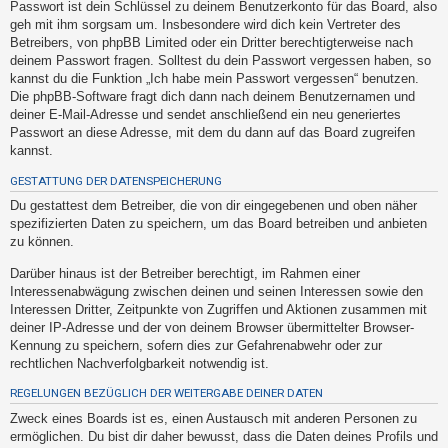
Passwort ist dein Schlüssel zu deinem Benutzerkonto für das Board, also
t
geh mit ihm sorgsam um. Insbesondere wird dich kein Vertreter des
e
Betreibers, von phpBB Limited oder ein Dritter berechtigterweise nach
t
deinem Passwort fragen. Solltest du dein Passwort vergessen haben, so
kannst du die Funktion „Ich habe mein Passwort vergessen“ benutzen.
e
Die phpBB-Software fragt dich dann nach deinem Benutzernamen und
T
deiner E-Mail-Adresse und sendet anschließend ein neu generiertes
h
Passwort an diese Adresse, mit dem du dann auf das Board zugreifen
kannst.
e
m
GESTATTUNG DER DATENSPEICHERUNG
e
Du gestattest dem Betreiber, die von dir eingegebenen und oben näher
spezifizierten Daten zu speichern, um das Board betreiben und anbieten
n
zu können.
Darüber hinaus ist der Betreiber berechtigt, im Rahmen einer
Interessenabwägung zwischen deinen und seinen Interessen sowie den
A
Interessen Dritter, Zeitpunkte von Zugriffen und Aktionen zusammen mit
k
deiner IP-Adresse und der von deinem Browser übermittelter Browser-
t
Kennung zu speichern, sofern dies zur Gefahrenabwehr oder zur
rechtlichen Nachverfolgbarkeit notwendig ist.
i
v
REGELUNGEN BEZÜGLICH DER WEITERGABE DEINER DATEN
e
Zweck eines Boards ist es, einen Austausch mit anderen Personen zu
T
ermöglichen. Du bist dir daher bewusst, dass die Daten deines Profils und