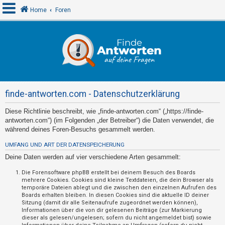
Home
Foren
A
n
m
e
finde-antworten.com - Datenschutzerklärung
l
d
Diese Richtlinie beschreibt, wie „finde-antworten.com“ („https://finde-
antworten.com“) (im Folgenden „der Betreiber“) die Daten verwendet, die
e
während deines Foren-Besuchs gesammelt werden.
n
UMFANG UND ART DER DATENSPEICHERUNG
Deine Daten werden auf vier verschiedene Arten gesammelt:
R
Die Forensoftware phpBB erstellt bei deinem Besuch des Boards
mehrere Cookies. Cookies sind kleine Textdateien, die dein Browser als
e
temporäre Dateien ablegt und die zwischen den einzelnen Aufrufen des
g
Boards erhalten bleiben. In diesen Cookies sind die aktuelle ID deiner
Sitzung (damit dir alle Seitenaufrufe zugeordnet werden können),
i
Informationen über die von dir gelesenen Beiträge (zur Markierung
s
dieser als gelesen/ungelesen; sofern du nicht angemeldet bist) sowie