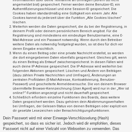
Informationen über deine Teilnahme an Umfragen (sofern du nicht
t
angemeldet bist) gespeichert. Ferner werden deine Benutzer-ID, ein
Authentifizierungsschlüssel und eine Session-ID gespeichert. Die
r
Cookies haben standardmäßig eine Gültigkeit von einem Jahr. Alle
i
Cookies kannst du jederzeit über die Funktion „Alle Cookies löschen“
löschen.
e
Weiterhin werden die Daten gespeichert, die du bei der Registrierung, in
r
deinem Profil oder deinem persönlichem Bereich angibst. Für die
Registrierung sind mindestens ein eindeutiger Benutzername, eine E-
e
Mail-Adresse und ein Passwort notwendig. Wenn durch den Betreiber
weitere Daten als notwendig festgelegt wurden, so ist dies für dich vor
n
deren Eingabe ersichtlich.
Wenn du einen Beitrag oder eine private Nachricht erstellst, so werden
die dort eingegebenen Daten ebenfalls gespeichert. Gleiches gilt, wenn
du einen Beitrag als Entwurf zwischenspeicherst. In diesen Fällen wird
U
auch deine IP-Adresse gespeichert. Die IP-Adresse wird weiterhin bei
folgenden Aktionen gespeichert: Löschen und Ändern von Beiträgen
n
(dazu zählen Private Nachrichten und Umfragen), Änderungen an
b
zentralen Profildaten (E-Mail-Adresse, Kontoaktivierung, Benutzer-
Passwort) und gescheiterte Anmeldeversuche. Die von deinem Browser
e
übermittelte Browser-Kennzeichnung (User Agent) wird nur in der „Wer ist
a
online?“-Funktion angezeigt und nicht dauerhaft gespeichert.
Schließlich erfordern einzelne Funktionen des Boards, dass weitere
n
Daten gespeichert werden. Dazu gehören dein Abstimmungsverhalten
bei Umfragen, der Gelesen-Status von deinen Beiträgen oder explizit von
t
dir gesetzte Lesezeichen oder Benachrichtigungsfunktionen.
w
Dein Passwort wird mit einer Einwege-Verschlüsselung (Hash)
o
gespeichert, so dass es sicher ist. Jedoch wird dir empfohlen, dieses
r
Passwort nicht auf einer Vielzahl von Webseiten zu verwenden. Das