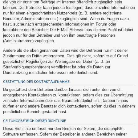
die von dir erstellten Beiträge im Internet öffentlich zugänglich sein
h
können. Der Betreiber kann jedoch festlegen, dass einzelne Informationen
e
nur für einen eingeschränkten Nutzerkreis (z. B. andere registrierte
m
Benutzer, Administratoren etc.) zugänglich sind. Wenn du Fragen dazu
hast, suche nach entsprechenden Informationen im Forum oder
e
kontaktiere den Betreiber. Die E-Mail-Adresse aus deinem Profil ist dabei
n
jedoch nur für den Betreiber und von ihm beauftragte Personen
(Administratoren) zugänglich.
Andere als die oben genannten Daten wird der Betreiber nur mit deiner
S
Zustimmung an Dritte weitergeben. Dies gilt nicht, sofern er auf Grund
u
gesetzlicher Regelungen zur Weitergabe der Daten (z. B. an
Strafverfolgungsbehörden) verpflichtet ist oder die Daten zur
c
Durchsetzung rechtlicher Interessen erforderlich sind.
h
GESTATTUNG DER KONTAKTAUFNAHME
e
Du gestattest dem Betreiber darüber hinaus, dich unter den von dir
angegebenen Kontaktdaten zu kontaktieren, sofern dies zur Übermittlung
zentraler Informationen über das Board erforderlich ist. Darüber hinaus
F
dürfen er und andere Benutzer dich kontaktieren, sofern du dies in deinem
A
persönlichen Bereich gestattet hast.
Q
GELTUNGSBEREICH DIESER RICHTLINIE
Diese Richtlinie umfasst nur den Bereich der Seiten, die die phpBB-
Software umfassen. Sofern der Betreiber in anderen Bereichen seiner