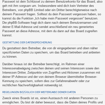
Passwort ist dein Schlüssel zu deinem Benutzerkonto für das Board, also
t
geh mit ihm sorgsam um. Insbesondere wird dich kein Vertreter des
e
Betreibers, von phpBB Limited oder ein Dritter berechtigterweise nach
t
deinem Passwort fragen. Solltest du dein Passwort vergessen haben, so
kannst du die Funktion „Ich habe mein Passwort vergessen“ benutzen.
e
Die phpBB-Software fragt dich dann nach deinem Benutzernamen und
T
deiner E-Mail-Adresse und sendet anschließend ein neu generiertes
h
Passwort an diese Adresse, mit dem du dann auf das Board zugreifen
kannst.
e
m
GESTATTUNG DER DATENSPEICHERUNG
e
Du gestattest dem Betreiber, die von dir eingegebenen und oben näher
spezifizierten Daten zu speichern, um das Board betreiben und anbieten
n
zu können.
Darüber hinaus ist der Betreiber berechtigt, im Rahmen einer
Interessenabwägung zwischen deinen und seinen Interessen sowie den
A
Interessen Dritter, Zeitpunkte von Zugriffen und Aktionen zusammen mit
k
deiner IP-Adresse und der von deinem Browser übermittelter Browser-
t
Kennung zu speichern, sofern dies zur Gefahrenabwehr oder zur
rechtlichen Nachverfolgbarkeit notwendig ist.
i
v
REGELUNGEN BEZÜGLICH DER WEITERGABE DEINER DATEN
e
Zweck eines Boards ist es, einen Austausch mit anderen Personen zu
T
ermöglichen. Du bist dir daher bewusst, dass die Daten deines Profils und