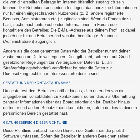
die von dir erstellten Beiträge im Internet öffentlich zugänglich sein
h
können. Der Betreiber kann jedoch festlegen, dass einzelne Informationen
e
nur für einen eingeschränkten Nutzerkreis (z. B. andere registrierte
m
Benutzer, Administratoren etc.) zugänglich sind. Wenn du Fragen dazu
hast, suche nach entsprechenden Informationen im Forum oder
e
kontaktiere den Betreiber. Die E-Mail-Adresse aus deinem Profil ist dabei
n
jedoch nur für den Betreiber und von ihm beauftragte Personen
(Administratoren) zugänglich.
Andere als die oben genannten Daten wird der Betreiber nur mit deiner
S
Zustimmung an Dritte weitergeben. Dies gilt nicht, sofern er auf Grund
u
gesetzlicher Regelungen zur Weitergabe der Daten (z. B. an
Strafverfolgungsbehörden) verpflichtet ist oder die Daten zur
c
Durchsetzung rechtlicher Interessen erforderlich sind.
h
GESTATTUNG DER KONTAKTAUFNAHME
e
Du gestattest dem Betreiber darüber hinaus, dich unter den von dir
angegebenen Kontaktdaten zu kontaktieren, sofern dies zur Übermittlung
zentraler Informationen über das Board erforderlich ist. Darüber hinaus
F
dürfen er und andere Benutzer dich kontaktieren, sofern du dies in deinem
A
persönlichen Bereich gestattet hast.
Q
GELTUNGSBEREICH DIESER RICHTLINIE
Diese Richtlinie umfasst nur den Bereich der Seiten, die die phpBB-
Software umfassen. Sofern der Betreiber in anderen Bereichen seiner