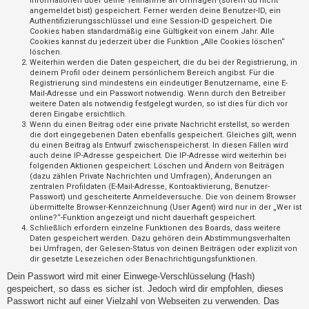
Informationen über deine Teilnahme an Umfragen (sofern du nicht
t
angemeldet bist) gespeichert. Ferner werden deine Benutzer-ID, ein
Authentifizierungsschlüssel und eine Session-ID gespeichert. Die
r
Cookies haben standardmäßig eine Gültigkeit von einem Jahr. Alle
i
Cookies kannst du jederzeit über die Funktion „Alle Cookies löschen“
löschen.
e
Weiterhin werden die Daten gespeichert, die du bei der Registrierung, in
r
deinem Profil oder deinem persönlichem Bereich angibst. Für die
Registrierung sind mindestens ein eindeutiger Benutzername, eine E-
e
Mail-Adresse und ein Passwort notwendig. Wenn durch den Betreiber
weitere Daten als notwendig festgelegt wurden, so ist dies für dich vor
n
deren Eingabe ersichtlich.
Wenn du einen Beitrag oder eine private Nachricht erstellst, so werden
die dort eingegebenen Daten ebenfalls gespeichert. Gleiches gilt, wenn
du einen Beitrag als Entwurf zwischenspeicherst. In diesen Fällen wird
U
auch deine IP-Adresse gespeichert. Die IP-Adresse wird weiterhin bei
folgenden Aktionen gespeichert: Löschen und Ändern von Beiträgen
n
(dazu zählen Private Nachrichten und Umfragen), Änderungen an
b
zentralen Profildaten (E-Mail-Adresse, Kontoaktivierung, Benutzer-
Passwort) und gescheiterte Anmeldeversuche. Die von deinem Browser
e
übermittelte Browser-Kennzeichnung (User Agent) wird nur in der „Wer ist
a
online?“-Funktion angezeigt und nicht dauerhaft gespeichert.
Schließlich erfordern einzelne Funktionen des Boards, dass weitere
n
Daten gespeichert werden. Dazu gehören dein Abstimmungsverhalten
bei Umfragen, der Gelesen-Status von deinen Beiträgen oder explizit von
t
dir gesetzte Lesezeichen oder Benachrichtigungsfunktionen.
w
Dein Passwort wird mit einer Einwege-Verschlüsselung (Hash)
o
gespeichert, so dass es sicher ist. Jedoch wird dir empfohlen, dieses
r
Passwort nicht auf einer Vielzahl von Webseiten zu verwenden. Das