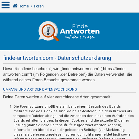
Home
Foren
A
n
m
e
finde-antworten.com - Datenschutzerklärung
l
d
Diese Richtlinie beschreibt, wie „finde-antworten.com“ („https://finde-
antworten.com“) (im Folgenden „der Betreiber“) die Daten verwendet, die
e
während deines Foren-Besuchs gesammelt werden.
n
UMFANG UND ART DER DATENSPEICHERUNG
Deine Daten werden auf vier verschiedene Arten gesammelt:
R
Die Forensoftware phpBB erstellt bei deinem Besuch des Boards
mehrere Cookies. Cookies sind kleine Textdateien, die dein Browser als
e
temporäre Dateien ablegt und die zwischen den einzelnen Aufrufen des
g
Boards erhalten bleiben. In diesen Cookies sind die aktuelle ID deiner
Sitzung (damit dir alle Seitenaufrufe zugeordnet werden können),
i
Informationen über die von dir gelesenen Beiträge (zur Markierung
s
dieser als gelesen/ungelesen; sofern du nicht angemeldet bist) sowie