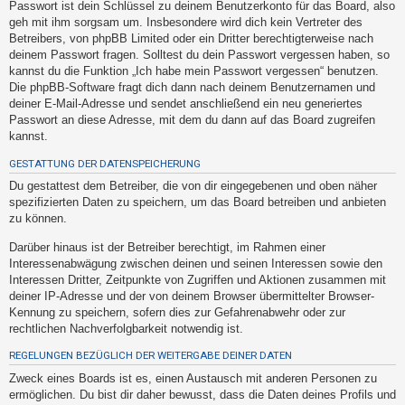
Passwort ist dein Schlüssel zu deinem Benutzerkonto für das Board, also
t
geh mit ihm sorgsam um. Insbesondere wird dich kein Vertreter des
e
Betreibers, von phpBB Limited oder ein Dritter berechtigterweise nach
t
deinem Passwort fragen. Solltest du dein Passwort vergessen haben, so
kannst du die Funktion „Ich habe mein Passwort vergessen“ benutzen.
e
Die phpBB-Software fragt dich dann nach deinem Benutzernamen und
T
deiner E-Mail-Adresse und sendet anschließend ein neu generiertes
h
Passwort an diese Adresse, mit dem du dann auf das Board zugreifen
kannst.
e
m
GESTATTUNG DER DATENSPEICHERUNG
e
Du gestattest dem Betreiber, die von dir eingegebenen und oben näher
spezifizierten Daten zu speichern, um das Board betreiben und anbieten
n
zu können.
Darüber hinaus ist der Betreiber berechtigt, im Rahmen einer
Interessenabwägung zwischen deinen und seinen Interessen sowie den
A
Interessen Dritter, Zeitpunkte von Zugriffen und Aktionen zusammen mit
k
deiner IP-Adresse und der von deinem Browser übermittelter Browser-
t
Kennung zu speichern, sofern dies zur Gefahrenabwehr oder zur
rechtlichen Nachverfolgbarkeit notwendig ist.
i
v
REGELUNGEN BEZÜGLICH DER WEITERGABE DEINER DATEN
e
Zweck eines Boards ist es, einen Austausch mit anderen Personen zu
T
ermöglichen. Du bist dir daher bewusst, dass die Daten deines Profils und