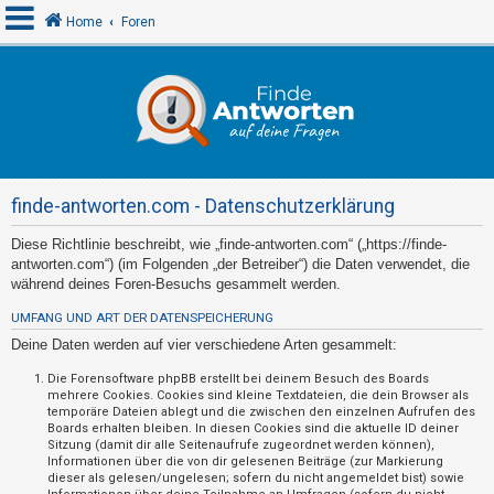
Home
Foren
A
n
m
e
finde-antworten.com - Datenschutzerklärung
l
d
Diese Richtlinie beschreibt, wie „finde-antworten.com“ („https://finde-
antworten.com“) (im Folgenden „der Betreiber“) die Daten verwendet, die
e
während deines Foren-Besuchs gesammelt werden.
n
UMFANG UND ART DER DATENSPEICHERUNG
Deine Daten werden auf vier verschiedene Arten gesammelt:
R
Die Forensoftware phpBB erstellt bei deinem Besuch des Boards
mehrere Cookies. Cookies sind kleine Textdateien, die dein Browser als
e
temporäre Dateien ablegt und die zwischen den einzelnen Aufrufen des
g
Boards erhalten bleiben. In diesen Cookies sind die aktuelle ID deiner
Sitzung (damit dir alle Seitenaufrufe zugeordnet werden können),
i
Informationen über die von dir gelesenen Beiträge (zur Markierung
s
dieser als gelesen/ungelesen; sofern du nicht angemeldet bist) sowie