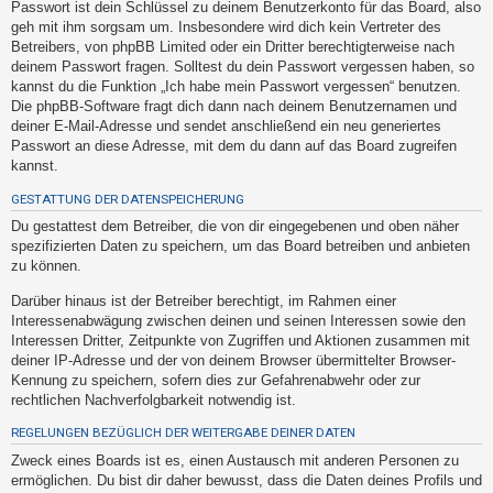
Passwort ist dein Schlüssel zu deinem Benutzerkonto für das Board, also
t
geh mit ihm sorgsam um. Insbesondere wird dich kein Vertreter des
e
Betreibers, von phpBB Limited oder ein Dritter berechtigterweise nach
t
deinem Passwort fragen. Solltest du dein Passwort vergessen haben, so
kannst du die Funktion „Ich habe mein Passwort vergessen“ benutzen.
e
Die phpBB-Software fragt dich dann nach deinem Benutzernamen und
T
deiner E-Mail-Adresse und sendet anschließend ein neu generiertes
h
Passwort an diese Adresse, mit dem du dann auf das Board zugreifen
kannst.
e
m
GESTATTUNG DER DATENSPEICHERUNG
e
Du gestattest dem Betreiber, die von dir eingegebenen und oben näher
spezifizierten Daten zu speichern, um das Board betreiben und anbieten
n
zu können.
Darüber hinaus ist der Betreiber berechtigt, im Rahmen einer
Interessenabwägung zwischen deinen und seinen Interessen sowie den
A
Interessen Dritter, Zeitpunkte von Zugriffen und Aktionen zusammen mit
k
deiner IP-Adresse und der von deinem Browser übermittelter Browser-
t
Kennung zu speichern, sofern dies zur Gefahrenabwehr oder zur
rechtlichen Nachverfolgbarkeit notwendig ist.
i
v
REGELUNGEN BEZÜGLICH DER WEITERGABE DEINER DATEN
e
Zweck eines Boards ist es, einen Austausch mit anderen Personen zu
T
ermöglichen. Du bist dir daher bewusst, dass die Daten deines Profils und