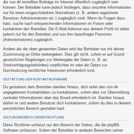
die von dir erstellten Beiträge im Internet öffentlich zugänglich sein
h
können. Der Betreiber kann jedoch festlegen, dass einzelne Informationen
e
nur für einen eingeschränkten Nutzerkreis (z. B. andere registrierte
m
Benutzer, Administratoren etc.) zugänglich sind. Wenn du Fragen dazu
hast, suche nach entsprechenden Informationen im Forum oder
e
kontaktiere den Betreiber. Die E-Mail-Adresse aus deinem Profil ist dabei
n
jedoch nur für den Betreiber und von ihm beauftragte Personen
(Administratoren) zugänglich.
Andere als die oben genannten Daten wird der Betreiber nur mit deiner
S
Zustimmung an Dritte weitergeben. Dies gilt nicht, sofern er auf Grund
u
gesetzlicher Regelungen zur Weitergabe der Daten (z. B. an
Strafverfolgungsbehörden) verpflichtet ist oder die Daten zur
c
Durchsetzung rechtlicher Interessen erforderlich sind.
h
GESTATTUNG DER KONTAKTAUFNAHME
e
Du gestattest dem Betreiber darüber hinaus, dich unter den von dir
angegebenen Kontaktdaten zu kontaktieren, sofern dies zur Übermittlung
zentraler Informationen über das Board erforderlich ist. Darüber hinaus
F
dürfen er und andere Benutzer dich kontaktieren, sofern du dies in deinem
A
persönlichen Bereich gestattet hast.
Q
GELTUNGSBEREICH DIESER RICHTLINIE
Diese Richtlinie umfasst nur den Bereich der Seiten, die die phpBB-
Software umfassen. Sofern der Betreiber in anderen Bereichen seiner