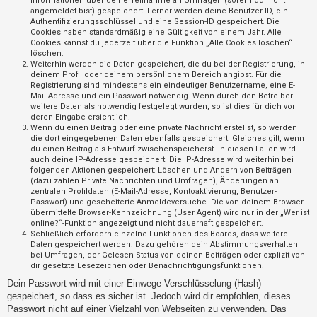
Informationen über deine Teilnahme an Umfragen (sofern du nicht
t
angemeldet bist) gespeichert. Ferner werden deine Benutzer-ID, ein
Authentifizierungsschlüssel und eine Session-ID gespeichert. Die
r
Cookies haben standardmäßig eine Gültigkeit von einem Jahr. Alle
i
Cookies kannst du jederzeit über die Funktion „Alle Cookies löschen“
löschen.
e
Weiterhin werden die Daten gespeichert, die du bei der Registrierung, in
r
deinem Profil oder deinem persönlichem Bereich angibst. Für die
Registrierung sind mindestens ein eindeutiger Benutzername, eine E-
e
Mail-Adresse und ein Passwort notwendig. Wenn durch den Betreiber
weitere Daten als notwendig festgelegt wurden, so ist dies für dich vor
n
deren Eingabe ersichtlich.
Wenn du einen Beitrag oder eine private Nachricht erstellst, so werden
die dort eingegebenen Daten ebenfalls gespeichert. Gleiches gilt, wenn
du einen Beitrag als Entwurf zwischenspeicherst. In diesen Fällen wird
U
auch deine IP-Adresse gespeichert. Die IP-Adresse wird weiterhin bei
folgenden Aktionen gespeichert: Löschen und Ändern von Beiträgen
n
(dazu zählen Private Nachrichten und Umfragen), Änderungen an
b
zentralen Profildaten (E-Mail-Adresse, Kontoaktivierung, Benutzer-
Passwort) und gescheiterte Anmeldeversuche. Die von deinem Browser
e
übermittelte Browser-Kennzeichnung (User Agent) wird nur in der „Wer ist
a
online?“-Funktion angezeigt und nicht dauerhaft gespeichert.
Schließlich erfordern einzelne Funktionen des Boards, dass weitere
n
Daten gespeichert werden. Dazu gehören dein Abstimmungsverhalten
bei Umfragen, der Gelesen-Status von deinen Beiträgen oder explizit von
t
dir gesetzte Lesezeichen oder Benachrichtigungsfunktionen.
w
Dein Passwort wird mit einer Einwege-Verschlüsselung (Hash)
o
gespeichert, so dass es sicher ist. Jedoch wird dir empfohlen, dieses
r
Passwort nicht auf einer Vielzahl von Webseiten zu verwenden. Das