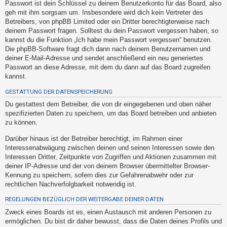
Passwort ist dein Schlüssel zu deinem Benutzerkonto für das Board, also
t
geh mit ihm sorgsam um. Insbesondere wird dich kein Vertreter des
e
Betreibers, von phpBB Limited oder ein Dritter berechtigterweise nach
t
deinem Passwort fragen. Solltest du dein Passwort vergessen haben, so
kannst du die Funktion „Ich habe mein Passwort vergessen“ benutzen.
e
Die phpBB-Software fragt dich dann nach deinem Benutzernamen und
T
deiner E-Mail-Adresse und sendet anschließend ein neu generiertes
h
Passwort an diese Adresse, mit dem du dann auf das Board zugreifen
kannst.
e
m
GESTATTUNG DER DATENSPEICHERUNG
e
Du gestattest dem Betreiber, die von dir eingegebenen und oben näher
spezifizierten Daten zu speichern, um das Board betreiben und anbieten
n
zu können.
Darüber hinaus ist der Betreiber berechtigt, im Rahmen einer
Interessenabwägung zwischen deinen und seinen Interessen sowie den
A
Interessen Dritter, Zeitpunkte von Zugriffen und Aktionen zusammen mit
k
deiner IP-Adresse und der von deinem Browser übermittelter Browser-
t
Kennung zu speichern, sofern dies zur Gefahrenabwehr oder zur
rechtlichen Nachverfolgbarkeit notwendig ist.
i
v
REGELUNGEN BEZÜGLICH DER WEITERGABE DEINER DATEN
e
Zweck eines Boards ist es, einen Austausch mit anderen Personen zu
T
ermöglichen. Du bist dir daher bewusst, dass die Daten deines Profils und