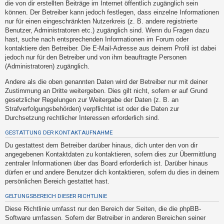
die von dir erstellten Beiträge im Internet öffentlich zugänglich sein
h
können. Der Betreiber kann jedoch festlegen, dass einzelne Informationen
e
nur für einen eingeschränkten Nutzerkreis (z. B. andere registrierte
m
Benutzer, Administratoren etc.) zugänglich sind. Wenn du Fragen dazu
hast, suche nach entsprechenden Informationen im Forum oder
e
kontaktiere den Betreiber. Die E-Mail-Adresse aus deinem Profil ist dabei
n
jedoch nur für den Betreiber und von ihm beauftragte Personen
(Administratoren) zugänglich.
Andere als die oben genannten Daten wird der Betreiber nur mit deiner
S
Zustimmung an Dritte weitergeben. Dies gilt nicht, sofern er auf Grund
u
gesetzlicher Regelungen zur Weitergabe der Daten (z. B. an
Strafverfolgungsbehörden) verpflichtet ist oder die Daten zur
c
Durchsetzung rechtlicher Interessen erforderlich sind.
h
GESTATTUNG DER KONTAKTAUFNAHME
e
Du gestattest dem Betreiber darüber hinaus, dich unter den von dir
angegebenen Kontaktdaten zu kontaktieren, sofern dies zur Übermittlung
zentraler Informationen über das Board erforderlich ist. Darüber hinaus
F
dürfen er und andere Benutzer dich kontaktieren, sofern du dies in deinem
A
persönlichen Bereich gestattet hast.
Q
GELTUNGSBEREICH DIESER RICHTLINIE
Diese Richtlinie umfasst nur den Bereich der Seiten, die die phpBB-
Software umfassen. Sofern der Betreiber in anderen Bereichen seiner