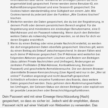
Informationen über deine Teilnahme an Umfragen (sofern du nicht
t
angemeldet bist) gespeichert. Ferner werden deine Benutzer-ID, ein
Authentifizierungsschlüssel und eine Session-ID gespeichert. Die
r
Cookies haben standardmäßig eine Gültigkeit von einem Jahr. Alle
i
Cookies kannst du jederzeit über die Funktion „Alle Cookies löschen“
löschen.
e
Weiterhin werden die Daten gespeichert, die du bei der Registrierung, in
r
deinem Profil oder deinem persönlichem Bereich angibst. Für die
Registrierung sind mindestens ein eindeutiger Benutzername, eine E-
e
Mail-Adresse und ein Passwort notwendig. Wenn durch den Betreiber
weitere Daten als notwendig festgelegt wurden, so ist dies für dich vor
n
deren Eingabe ersichtlich.
Wenn du einen Beitrag oder eine private Nachricht erstellst, so werden
die dort eingegebenen Daten ebenfalls gespeichert. Gleiches gilt, wenn
du einen Beitrag als Entwurf zwischenspeicherst. In diesen Fällen wird
U
auch deine IP-Adresse gespeichert. Die IP-Adresse wird weiterhin bei
folgenden Aktionen gespeichert: Löschen und Ändern von Beiträgen
n
(dazu zählen Private Nachrichten und Umfragen), Änderungen an
b
zentralen Profildaten (E-Mail-Adresse, Kontoaktivierung, Benutzer-
Passwort) und gescheiterte Anmeldeversuche. Die von deinem Browser
e
übermittelte Browser-Kennzeichnung (User Agent) wird nur in der „Wer ist
a
online?“-Funktion angezeigt und nicht dauerhaft gespeichert.
Schließlich erfordern einzelne Funktionen des Boards, dass weitere
n
Daten gespeichert werden. Dazu gehören dein Abstimmungsverhalten
bei Umfragen, der Gelesen-Status von deinen Beiträgen oder explizit von
t
dir gesetzte Lesezeichen oder Benachrichtigungsfunktionen.
w
Dein Passwort wird mit einer Einwege-Verschlüsselung (Hash)
o
gespeichert, so dass es sicher ist. Jedoch wird dir empfohlen, dieses
r
Passwort nicht auf einer Vielzahl von Webseiten zu verwenden. Das