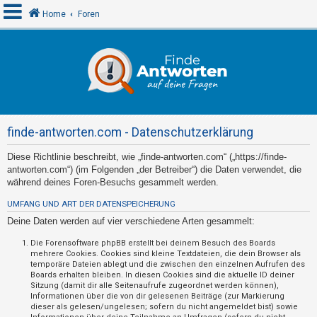
Home
Foren
A
n
m
e
finde-antworten.com - Datenschutzerklärung
l
d
Diese Richtlinie beschreibt, wie „finde-antworten.com“ („https://finde-
antworten.com“) (im Folgenden „der Betreiber“) die Daten verwendet, die
e
während deines Foren-Besuchs gesammelt werden.
n
UMFANG UND ART DER DATENSPEICHERUNG
Deine Daten werden auf vier verschiedene Arten gesammelt:
R
Die Forensoftware phpBB erstellt bei deinem Besuch des Boards
mehrere Cookies. Cookies sind kleine Textdateien, die dein Browser als
e
temporäre Dateien ablegt und die zwischen den einzelnen Aufrufen des
g
Boards erhalten bleiben. In diesen Cookies sind die aktuelle ID deiner
Sitzung (damit dir alle Seitenaufrufe zugeordnet werden können),
i
Informationen über die von dir gelesenen Beiträge (zur Markierung
s
dieser als gelesen/ungelesen; sofern du nicht angemeldet bist) sowie