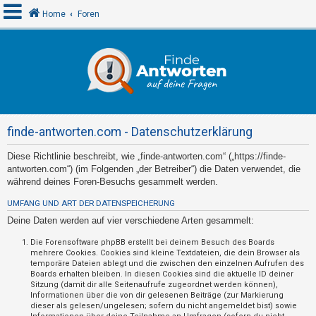
Home
Foren
A
n
m
e
finde-antworten.com - Datenschutzerklärung
l
d
Diese Richtlinie beschreibt, wie „finde-antworten.com“ („https://finde-
antworten.com“) (im Folgenden „der Betreiber“) die Daten verwendet, die
e
während deines Foren-Besuchs gesammelt werden.
n
UMFANG UND ART DER DATENSPEICHERUNG
Deine Daten werden auf vier verschiedene Arten gesammelt:
R
Die Forensoftware phpBB erstellt bei deinem Besuch des Boards
mehrere Cookies. Cookies sind kleine Textdateien, die dein Browser als
e
temporäre Dateien ablegt und die zwischen den einzelnen Aufrufen des
g
Boards erhalten bleiben. In diesen Cookies sind die aktuelle ID deiner
Sitzung (damit dir alle Seitenaufrufe zugeordnet werden können),
i
Informationen über die von dir gelesenen Beiträge (zur Markierung
s
dieser als gelesen/ungelesen; sofern du nicht angemeldet bist) sowie