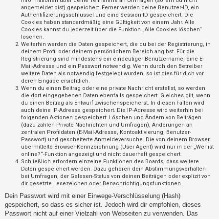
Informationen über deine Teilnahme an Umfragen (sofern du nicht
t
angemeldet bist) gespeichert. Ferner werden deine Benutzer-ID, ein
Authentifizierungsschlüssel und eine Session-ID gespeichert. Die
r
Cookies haben standardmäßig eine Gültigkeit von einem Jahr. Alle
i
Cookies kannst du jederzeit über die Funktion „Alle Cookies löschen“
löschen.
e
Weiterhin werden die Daten gespeichert, die du bei der Registrierung, in
r
deinem Profil oder deinem persönlichem Bereich angibst. Für die
Registrierung sind mindestens ein eindeutiger Benutzername, eine E-
e
Mail-Adresse und ein Passwort notwendig. Wenn durch den Betreiber
weitere Daten als notwendig festgelegt wurden, so ist dies für dich vor
n
deren Eingabe ersichtlich.
Wenn du einen Beitrag oder eine private Nachricht erstellst, so werden
die dort eingegebenen Daten ebenfalls gespeichert. Gleiches gilt, wenn
du einen Beitrag als Entwurf zwischenspeicherst. In diesen Fällen wird
U
auch deine IP-Adresse gespeichert. Die IP-Adresse wird weiterhin bei
folgenden Aktionen gespeichert: Löschen und Ändern von Beiträgen
n
(dazu zählen Private Nachrichten und Umfragen), Änderungen an
b
zentralen Profildaten (E-Mail-Adresse, Kontoaktivierung, Benutzer-
Passwort) und gescheiterte Anmeldeversuche. Die von deinem Browser
e
übermittelte Browser-Kennzeichnung (User Agent) wird nur in der „Wer ist
a
online?“-Funktion angezeigt und nicht dauerhaft gespeichert.
Schließlich erfordern einzelne Funktionen des Boards, dass weitere
n
Daten gespeichert werden. Dazu gehören dein Abstimmungsverhalten
bei Umfragen, der Gelesen-Status von deinen Beiträgen oder explizit von
t
dir gesetzte Lesezeichen oder Benachrichtigungsfunktionen.
w
Dein Passwort wird mit einer Einwege-Verschlüsselung (Hash)
o
gespeichert, so dass es sicher ist. Jedoch wird dir empfohlen, dieses
r
Passwort nicht auf einer Vielzahl von Webseiten zu verwenden. Das