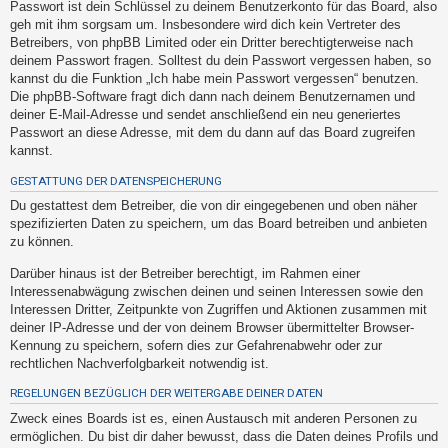
Passwort ist dein Schlüssel zu deinem Benutzerkonto für das Board, also
t
geh mit ihm sorgsam um. Insbesondere wird dich kein Vertreter des
e
Betreibers, von phpBB Limited oder ein Dritter berechtigterweise nach
t
deinem Passwort fragen. Solltest du dein Passwort vergessen haben, so
kannst du die Funktion „Ich habe mein Passwort vergessen“ benutzen.
e
Die phpBB-Software fragt dich dann nach deinem Benutzernamen und
T
deiner E-Mail-Adresse und sendet anschließend ein neu generiertes
h
Passwort an diese Adresse, mit dem du dann auf das Board zugreifen
kannst.
e
m
GESTATTUNG DER DATENSPEICHERUNG
e
Du gestattest dem Betreiber, die von dir eingegebenen und oben näher
spezifizierten Daten zu speichern, um das Board betreiben und anbieten
n
zu können.
Darüber hinaus ist der Betreiber berechtigt, im Rahmen einer
Interessenabwägung zwischen deinen und seinen Interessen sowie den
A
Interessen Dritter, Zeitpunkte von Zugriffen und Aktionen zusammen mit
k
deiner IP-Adresse und der von deinem Browser übermittelter Browser-
t
Kennung zu speichern, sofern dies zur Gefahrenabwehr oder zur
rechtlichen Nachverfolgbarkeit notwendig ist.
i
v
REGELUNGEN BEZÜGLICH DER WEITERGABE DEINER DATEN
e
Zweck eines Boards ist es, einen Austausch mit anderen Personen zu
T
ermöglichen. Du bist dir daher bewusst, dass die Daten deines Profils und