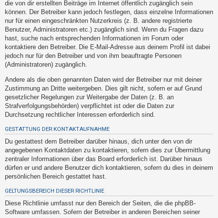
die von dir erstellten Beiträge im Internet öffentlich zugänglich sein
h
können. Der Betreiber kann jedoch festlegen, dass einzelne Informationen
e
nur für einen eingeschränkten Nutzerkreis (z. B. andere registrierte
m
Benutzer, Administratoren etc.) zugänglich sind. Wenn du Fragen dazu
hast, suche nach entsprechenden Informationen im Forum oder
e
kontaktiere den Betreiber. Die E-Mail-Adresse aus deinem Profil ist dabei
n
jedoch nur für den Betreiber und von ihm beauftragte Personen
(Administratoren) zugänglich.
Andere als die oben genannten Daten wird der Betreiber nur mit deiner
S
Zustimmung an Dritte weitergeben. Dies gilt nicht, sofern er auf Grund
u
gesetzlicher Regelungen zur Weitergabe der Daten (z. B. an
Strafverfolgungsbehörden) verpflichtet ist oder die Daten zur
c
Durchsetzung rechtlicher Interessen erforderlich sind.
h
GESTATTUNG DER KONTAKTAUFNAHME
e
Du gestattest dem Betreiber darüber hinaus, dich unter den von dir
angegebenen Kontaktdaten zu kontaktieren, sofern dies zur Übermittlung
zentraler Informationen über das Board erforderlich ist. Darüber hinaus
F
dürfen er und andere Benutzer dich kontaktieren, sofern du dies in deinem
A
persönlichen Bereich gestattet hast.
Q
GELTUNGSBEREICH DIESER RICHTLINIE
Diese Richtlinie umfasst nur den Bereich der Seiten, die die phpBB-
Software umfassen. Sofern der Betreiber in anderen Bereichen seiner