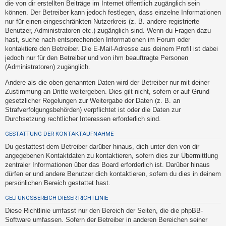
die von dir erstellten Beiträge im Internet öffentlich zugänglich sein
h
können. Der Betreiber kann jedoch festlegen, dass einzelne Informationen
e
nur für einen eingeschränkten Nutzerkreis (z. B. andere registrierte
m
Benutzer, Administratoren etc.) zugänglich sind. Wenn du Fragen dazu
hast, suche nach entsprechenden Informationen im Forum oder
e
kontaktiere den Betreiber. Die E-Mail-Adresse aus deinem Profil ist dabei
n
jedoch nur für den Betreiber und von ihm beauftragte Personen
(Administratoren) zugänglich.
Andere als die oben genannten Daten wird der Betreiber nur mit deiner
S
Zustimmung an Dritte weitergeben. Dies gilt nicht, sofern er auf Grund
u
gesetzlicher Regelungen zur Weitergabe der Daten (z. B. an
Strafverfolgungsbehörden) verpflichtet ist oder die Daten zur
c
Durchsetzung rechtlicher Interessen erforderlich sind.
h
GESTATTUNG DER KONTAKTAUFNAHME
e
Du gestattest dem Betreiber darüber hinaus, dich unter den von dir
angegebenen Kontaktdaten zu kontaktieren, sofern dies zur Übermittlung
zentraler Informationen über das Board erforderlich ist. Darüber hinaus
F
dürfen er und andere Benutzer dich kontaktieren, sofern du dies in deinem
A
persönlichen Bereich gestattet hast.
Q
GELTUNGSBEREICH DIESER RICHTLINIE
Diese Richtlinie umfasst nur den Bereich der Seiten, die die phpBB-
Software umfassen. Sofern der Betreiber in anderen Bereichen seiner