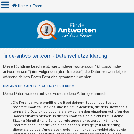
Home
Foren
A
n
m
e
finde-antworten.com - Datenschutzerklärung
l
d
Diese Richtlinie beschreibt, wie „finde-antworten.com“ („https://finde-
antworten.com“) (im Folgenden „der Betreiber“) die Daten verwendet, die
e
während deines Foren-Besuchs gesammelt werden.
n
UMFANG UND ART DER DATENSPEICHERUNG
Deine Daten werden auf vier verschiedene Arten gesammelt:
R
Die Forensoftware phpBB erstellt bei deinem Besuch des Boards
mehrere Cookies. Cookies sind kleine Textdateien, die dein Browser als
e
temporäre Dateien ablegt und die zwischen den einzelnen Aufrufen des
g
Boards erhalten bleiben. In diesen Cookies sind die aktuelle ID deiner
Sitzung (damit dir alle Seitenaufrufe zugeordnet werden können),
i
Informationen über die von dir gelesenen Beiträge (zur Markierung
s
dieser als gelesen/ungelesen; sofern du nicht angemeldet bist) sowie