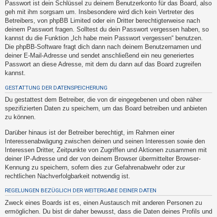
Passwort ist dein Schlüssel zu deinem Benutzerkonto für das Board, also
t
geh mit ihm sorgsam um. Insbesondere wird dich kein Vertreter des
e
Betreibers, von phpBB Limited oder ein Dritter berechtigterweise nach
t
deinem Passwort fragen. Solltest du dein Passwort vergessen haben, so
kannst du die Funktion „Ich habe mein Passwort vergessen“ benutzen.
e
Die phpBB-Software fragt dich dann nach deinem Benutzernamen und
T
deiner E-Mail-Adresse und sendet anschließend ein neu generiertes
h
Passwort an diese Adresse, mit dem du dann auf das Board zugreifen
kannst.
e
m
GESTATTUNG DER DATENSPEICHERUNG
e
Du gestattest dem Betreiber, die von dir eingegebenen und oben näher
spezifizierten Daten zu speichern, um das Board betreiben und anbieten
n
zu können.
Darüber hinaus ist der Betreiber berechtigt, im Rahmen einer
Interessenabwägung zwischen deinen und seinen Interessen sowie den
A
Interessen Dritter, Zeitpunkte von Zugriffen und Aktionen zusammen mit
k
deiner IP-Adresse und der von deinem Browser übermittelter Browser-
t
Kennung zu speichern, sofern dies zur Gefahrenabwehr oder zur
rechtlichen Nachverfolgbarkeit notwendig ist.
i
v
REGELUNGEN BEZÜGLICH DER WEITERGABE DEINER DATEN
e
Zweck eines Boards ist es, einen Austausch mit anderen Personen zu
T
ermöglichen. Du bist dir daher bewusst, dass die Daten deines Profils und