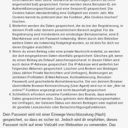
Informationen über deine Teilnahme an Umfragen (sofern du nicht
t
angemeldet bist) gespeichert. Ferner werden deine Benutzer-ID, ein
Authentifizierungsschlüssel und eine Session-ID gespeichert. Die
r
Cookies haben standardmäßig eine Gültigkeit von einem Jahr. Alle
i
Cookies kannst du jederzeit über die Funktion „Alle Cookies löschen“
löschen.
e
Weiterhin werden die Daten gespeichert, die du bei der Registrierung, in
r
deinem Profil oder deinem persönlichem Bereich angibst. Für die
Registrierung sind mindestens ein eindeutiger Benutzername, eine E-
e
Mail-Adresse und ein Passwort notwendig. Wenn durch den Betreiber
weitere Daten als notwendig festgelegt wurden, so ist dies für dich vor
n
deren Eingabe ersichtlich.
Wenn du einen Beitrag oder eine private Nachricht erstellst, so werden
die dort eingegebenen Daten ebenfalls gespeichert. Gleiches gilt, wenn
du einen Beitrag als Entwurf zwischenspeicherst. In diesen Fällen wird
U
auch deine IP-Adresse gespeichert. Die IP-Adresse wird weiterhin bei
folgenden Aktionen gespeichert: Löschen und Ändern von Beiträgen
n
(dazu zählen Private Nachrichten und Umfragen), Änderungen an
b
zentralen Profildaten (E-Mail-Adresse, Kontoaktivierung, Benutzer-
Passwort) und gescheiterte Anmeldeversuche. Die von deinem Browser
e
übermittelte Browser-Kennzeichnung (User Agent) wird nur in der „Wer ist
a
online?“-Funktion angezeigt und nicht dauerhaft gespeichert.
Schließlich erfordern einzelne Funktionen des Boards, dass weitere
n
Daten gespeichert werden. Dazu gehören dein Abstimmungsverhalten
bei Umfragen, der Gelesen-Status von deinen Beiträgen oder explizit von
t
dir gesetzte Lesezeichen oder Benachrichtigungsfunktionen.
w
Dein Passwort wird mit einer Einwege-Verschlüsselung (Hash)
o
gespeichert, so dass es sicher ist. Jedoch wird dir empfohlen, dieses
r
Passwort nicht auf einer Vielzahl von Webseiten zu verwenden. Das