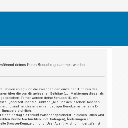
 die während deines Foren-Besuchs gesammelt werden.
äre Dateien ablegt und die zwischen den einzelnen Aufrufen des
ionen über die von dir gelesenen Beiträge (zur Markierung dieser als
gespeichert. Ferner werden deine Benutzer-ID, ein
st du jederzeit über die Funktion „Alle Cookies löschen“ löschen.
strierung sind mindestens ein eindeutiger Benutzername, eine E-
 Eingabe ersichtlich.
 einen Beitrag als Entwurf zwischenspeicherst. In diesen Fällen wird
u zählen Private Nachrichten und Umfragen), Änderungen an
elte Browser-Kennzeichnung (User Agent) wird nur in der „Wer ist