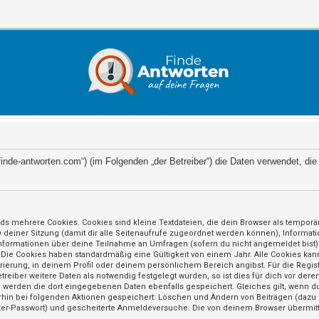
://finde-antworten.com“) (im Folgenden „der Betreiber“) die Daten verwendet,
ds mehrere Cookies. Cookies sind kleine Textdateien, die dein Browser als tempor
ID deiner Sitzung (damit dir alle Seitenaufrufe zugeordnet werden können), Informat
nformationen über deine Teilnahme an Umfragen (sofern du nicht angemeldet bist) 
 Die Cookies haben standardmäßig eine Gültigkeit von einem Jahr. Alle Cookies kann
trierung, in deinem Profil oder deinem persönlichem Bereich angibst. Für die Regi
iber weitere Daten als notwendig festgelegt wurden, so ist dies für dich vor deren
so werden die dort eingegebenen Daten ebenfalls gespeichert. Gleiches gilt, wenn du
erhin bei folgenden Aktionen gespeichert: Löschen und Ändern von Beiträgen (daz
utzer-Passwort) und gescheiterte Anmeldeversuche. Die von deinem Browser übermitt