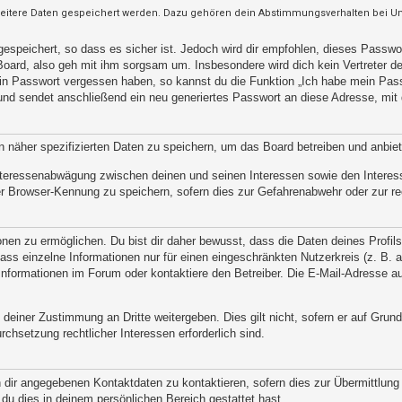
weitere Daten gespeichert werden. Dazu gehören dein Abstimmungsverhalten bei Umf
espeichert, so dass es sicher ist. Jedoch wird dir empfohlen, dieses Passwo
oard, also geh mit ihm sorgsam um. Insbesondere wird dich kein Vertreter des
ein Passwort vergessen haben, so kannst du die Funktion „Ich habe mein Pas
d sendet anschließend ein neu generiertes Passwort an diese Adresse, mit 
n näher spezifizierten Daten zu speichern, um das Board betreiben und anbie
 Interessenabwägung zwischen deinen und seinen Interessen sowie den Interes
r Browser-Kennung zu speichern, sofern dies zur Gefahrenabwehr oder zur rec
n zu ermöglichen. Du bist dir daher bewusst, dass die Daten deines Profils un
ss einzelne Informationen nur für einen eingeschränkten Nutzerkreis (z. B. an
ormationen im Forum oder kontaktiere den Betreiber. Die E-Mail-Adresse aus 
 deiner Zustimmung an Dritte weitergeben. Dies gilt nicht, sofern er auf Grun
rchsetzung rechtlicher Interessen erforderlich sind.
 dir angegebenen Kontaktdaten zu kontaktieren, sofern dies zur Übermittlung z
 du dies in deinem persönlichen Bereich gestattet hast.