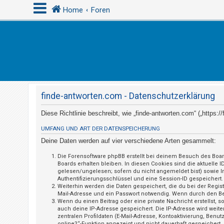
Home
Foren
A
n
m
e
finde-antworten.com - Datenschutzerklärung
l
d
Diese Richtlinie beschreibt, wie „finde-antworten.com“ („https
e
UMFANG UND ART DER DATENSPEICHERUNG
n
Deine Daten werden auf vier verschiedene Arten gesammelt:
Die Forensoftware phpBB erstellt bei deinem Besuch des Boar
Boards erhalten bleiben. In diesen Cookies sind die aktuelle 
R
gelesen/ungelesen; sofern du nicht angemeldet bist) sowie I
Authentifizierungsschlüssel und eine Session-ID gespeichert.
e
Weiterhin werden die Daten gespeichert, die du bei der Regis
g
Mail-Adresse und ein Passwort notwendig. Wenn durch den Betre
Wenn du einen Beitrag oder eine private Nachricht erstellst, 
i
auch deine IP-Adresse gespeichert. Die IP-Adresse wird weit
s
zentralen Profildaten (E-Mail-Adresse, Kontoaktivierung, Ben
online?“-Funktion angezeigt und nicht dauerhaft gespeichert.