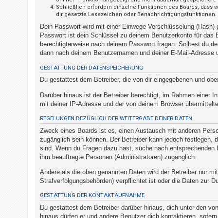
t
Schließlich erfordern einzelne Funktionen des Boards, dass 
dir gesetzte Lesezeichen oder Benachrichtigungsfunktionen.
r
Dein Passwort wird mit einer Einwege-Verschlüsselung (Hash) g
i
Passwort ist dein Schlüssel zu deinem Benutzerkonto für das B
e
berechtigterweise nach deinem Passwort fragen. Solltest du d
r
dann nach deinem Benutzernamen und deiner E-Mail-Adresse un
e
GESTATTUNG DER DATENSPEICHERUNG
n
Du gestattest dem Betreiber, die von dir eingegebenen und obe
Darüber hinaus ist der Betreiber berechtigt, im Rahmen einer
mit deiner IP-Adresse und der von deinem Browser übermittelte
U
n
REGELUNGEN BEZÜGLICH DER WEITERGABE DEINER DATEN
b
Zweck eines Boards ist es, einen Austausch mit anderen Persone
zugänglich sein können. Der Betreiber kann jedoch festlegen, da
e
sind. Wenn du Fragen dazu hast, suche nach entsprechenden Inf
a
ihm beauftragte Personen (Administratoren) zugänglich.
n
Andere als die oben genannten Daten wird der Betreiber nur mit
t
Strafverfolgungsbehörden) verpflichtet ist oder die Daten zur Du
w
GESTATTUNG DER KONTAKTAUFNAHME
o
Du gestattest dem Betreiber darüber hinaus, dich unter den von
r
hinaus dürfen er und andere Benutzer dich kontaktieren, sofern