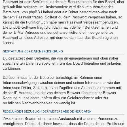
Passwort ist dein Schlüssel zu deinem Benutzerkonto für das Board, also
t
geh mit ihm sorgsam um. Insbesondere wird dich kein Vertreter des
e
Betreibers, von phpBB Limited oder ein Dritter berechtigterweise nach
t
deinem Passwort fragen. Solltest du dein Passwort vergessen haben, so
kannst du die Funktion „Ich habe mein Passwort vergessen“ benutzen.
e
Die phpBB-Software fragt dich dann nach deinem Benutzernamen und
T
deiner E-Mail-Adresse und sendet anschließend ein neu generiertes
h
Passwort an diese Adresse, mit dem du dann auf das Board zugreifen
kannst.
e
m
GESTATTUNG DER DATENSPEICHERUNG
e
Du gestattest dem Betreiber, die von dir eingegebenen und oben näher
spezifizierten Daten zu speichern, um das Board betreiben und anbieten
n
zu können.
Darüber hinaus ist der Betreiber berechtigt, im Rahmen einer
Interessenabwägung zwischen deinen und seinen Interessen sowie den
A
Interessen Dritter, Zeitpunkte von Zugriffen und Aktionen zusammen mit
k
deiner IP-Adresse und der von deinem Browser übermittelter Browser-
t
Kennung zu speichern, sofern dies zur Gefahrenabwehr oder zur
rechtlichen Nachverfolgbarkeit notwendig ist.
i
v
REGELUNGEN BEZÜGLICH DER WEITERGABE DEINER DATEN
e
Zweck eines Boards ist es, einen Austausch mit anderen Personen zu
T
ermöglichen. Du bist dir daher bewusst, dass die Daten deines Profils und