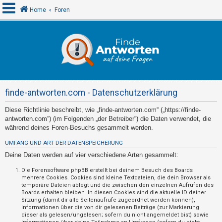
Home
Foren
A
n
m
e
finde-antworten.com - Datenschutzerklärung
l
d
Diese Richtlinie beschreibt, wie „finde-antworten.com“ („https://finde-
antworten.com“) (im Folgenden „der Betreiber“) die Daten verwendet, die
e
während deines Foren-Besuchs gesammelt werden.
n
UMFANG UND ART DER DATENSPEICHERUNG
Deine Daten werden auf vier verschiedene Arten gesammelt:
R
Die Forensoftware phpBB erstellt bei deinem Besuch des Boards
mehrere Cookies. Cookies sind kleine Textdateien, die dein Browser als
e
temporäre Dateien ablegt und die zwischen den einzelnen Aufrufen des
g
Boards erhalten bleiben. In diesen Cookies sind die aktuelle ID deiner
Sitzung (damit dir alle Seitenaufrufe zugeordnet werden können),
i
Informationen über die von dir gelesenen Beiträge (zur Markierung
s
dieser als gelesen/ungelesen; sofern du nicht angemeldet bist) sowie