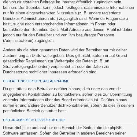
die von dir erstellten Beiträge im Internet öffentlich zugänglich sein
h
können. Der Betreiber kann jedoch festlegen, dass einzelne Informationen
e
nur für einen eingeschränkten Nutzerkreis (z. B. andere registrierte
m
Benutzer, Administratoren etc.) zugänglich sind. Wenn du Fragen dazu
hast, suche nach entsprechenden Informationen im Forum oder
e
kontaktiere den Betreiber. Die E-Mail-Adresse aus deinem Profil ist dabei
n
jedoch nur für den Betreiber und von ihm beauftragte Personen
(Administratoren) zugänglich.
Andere als die oben genannten Daten wird der Betreiber nur mit deiner
S
Zustimmung an Dritte weitergeben. Dies gilt nicht, sofern er auf Grund
u
gesetzlicher Regelungen zur Weitergabe der Daten (z. B. an
Strafverfolgungsbehörden) verpflichtet ist oder die Daten zur
c
Durchsetzung rechtlicher Interessen erforderlich sind.
h
GESTATTUNG DER KONTAKTAUFNAHME
e
Du gestattest dem Betreiber darüber hinaus, dich unter den von dir
angegebenen Kontaktdaten zu kontaktieren, sofern dies zur Übermittlung
zentraler Informationen über das Board erforderlich ist. Darüber hinaus
F
dürfen er und andere Benutzer dich kontaktieren, sofern du dies in deinem
A
persönlichen Bereich gestattet hast.
Q
GELTUNGSBEREICH DIESER RICHTLINIE
Diese Richtlinie umfasst nur den Bereich der Seiten, die die phpBB-
Software umfassen. Sofern der Betreiber in anderen Bereichen seiner