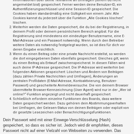
Informationen über deine Teilnahme an Umfragen (sofern du nicht
t
angemeldet bist) gespeichert. Ferner werden deine Benutzer-ID, ein
Authentifizierungsschlüssel und eine Session-ID gespeichert. Die
r
Cookies haben standardmäßig eine Gültigkeit von einem Jahr. Alle
i
Cookies kannst du jederzeit über die Funktion „Alle Cookies löschen“
löschen.
e
Weiterhin werden die Daten gespeichert, die du bei der Registrierung, in
r
deinem Profil oder deinem persönlichem Bereich angibst. Für die
Registrierung sind mindestens ein eindeutiger Benutzername, eine E-
e
Mail-Adresse und ein Passwort notwendig. Wenn durch den Betreiber
weitere Daten als notwendig festgelegt wurden, so ist dies für dich vor
n
deren Eingabe ersichtlich.
Wenn du einen Beitrag oder eine private Nachricht erstellst, so werden
die dort eingegebenen Daten ebenfalls gespeichert. Gleiches gilt, wenn
du einen Beitrag als Entwurf zwischenspeicherst. In diesen Fällen wird
U
auch deine IP-Adresse gespeichert. Die IP-Adresse wird weiterhin bei
folgenden Aktionen gespeichert: Löschen und Ändern von Beiträgen
n
(dazu zählen Private Nachrichten und Umfragen), Änderungen an
b
zentralen Profildaten (E-Mail-Adresse, Kontoaktivierung, Benutzer-
Passwort) und gescheiterte Anmeldeversuche. Die von deinem Browser
e
übermittelte Browser-Kennzeichnung (User Agent) wird nur in der „Wer ist
a
online?“-Funktion angezeigt und nicht dauerhaft gespeichert.
Schließlich erfordern einzelne Funktionen des Boards, dass weitere
n
Daten gespeichert werden. Dazu gehören dein Abstimmungsverhalten
bei Umfragen, der Gelesen-Status von deinen Beiträgen oder explizit von
t
dir gesetzte Lesezeichen oder Benachrichtigungsfunktionen.
w
Dein Passwort wird mit einer Einwege-Verschlüsselung (Hash)
o
gespeichert, so dass es sicher ist. Jedoch wird dir empfohlen, dieses
r
Passwort nicht auf einer Vielzahl von Webseiten zu verwenden. Das