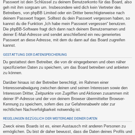
Passwort ist dein Schlüssel zu deinem Benutzerkonto für das Board, also
t
geh mit ihm sorgsam um. Insbesondere wird dich kein Vertreter des
e
Betreibers, von phpBB Limited oder ein Dritter berechtigterweise nach
t
deinem Passwort fragen. Solltest du dein Passwort vergessen haben, so
kannst du die Funktion „Ich habe mein Passwort vergessen“ benutzen.
e
Die phpBB-Software fragt dich dann nach deinem Benutzernamen und
T
deiner E-Mail-Adresse und sendet anschließend ein neu generiertes
h
Passwort an diese Adresse, mit dem du dann auf das Board zugreifen
kannst.
e
m
GESTATTUNG DER DATENSPEICHERUNG
e
Du gestattest dem Betreiber, die von dir eingegebenen und oben näher
spezifizierten Daten zu speichern, um das Board betreiben und anbieten
n
zu können.
Darüber hinaus ist der Betreiber berechtigt, im Rahmen einer
Interessenabwägung zwischen deinen und seinen Interessen sowie den
A
Interessen Dritter, Zeitpunkte von Zugriffen und Aktionen zusammen mit
k
deiner IP-Adresse und der von deinem Browser übermittelter Browser-
t
Kennung zu speichern, sofern dies zur Gefahrenabwehr oder zur
rechtlichen Nachverfolgbarkeit notwendig ist.
i
v
REGELUNGEN BEZÜGLICH DER WEITERGABE DEINER DATEN
e
Zweck eines Boards ist es, einen Austausch mit anderen Personen zu
T
ermöglichen. Du bist dir daher bewusst, dass die Daten deines Profils und