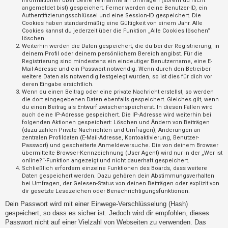
Informationen über deine Teilnahme an Umfragen (sofern du nicht
t
angemeldet bist) gespeichert. Ferner werden deine Benutzer-ID, ein
Authentifizierungsschlüssel und eine Session-ID gespeichert. Die
r
Cookies haben standardmäßig eine Gültigkeit von einem Jahr. Alle
i
Cookies kannst du jederzeit über die Funktion „Alle Cookies löschen“
löschen.
e
Weiterhin werden die Daten gespeichert, die du bei der Registrierung, in
r
deinem Profil oder deinem persönlichem Bereich angibst. Für die
Registrierung sind mindestens ein eindeutiger Benutzername, eine E-
e
Mail-Adresse und ein Passwort notwendig. Wenn durch den Betreiber
weitere Daten als notwendig festgelegt wurden, so ist dies für dich vor
n
deren Eingabe ersichtlich.
Wenn du einen Beitrag oder eine private Nachricht erstellst, so werden
die dort eingegebenen Daten ebenfalls gespeichert. Gleiches gilt, wenn
du einen Beitrag als Entwurf zwischenspeicherst. In diesen Fällen wird
U
auch deine IP-Adresse gespeichert. Die IP-Adresse wird weiterhin bei
folgenden Aktionen gespeichert: Löschen und Ändern von Beiträgen
n
(dazu zählen Private Nachrichten und Umfragen), Änderungen an
b
zentralen Profildaten (E-Mail-Adresse, Kontoaktivierung, Benutzer-
Passwort) und gescheiterte Anmeldeversuche. Die von deinem Browser
e
übermittelte Browser-Kennzeichnung (User Agent) wird nur in der „Wer ist
a
online?“-Funktion angezeigt und nicht dauerhaft gespeichert.
Schließlich erfordern einzelne Funktionen des Boards, dass weitere
n
Daten gespeichert werden. Dazu gehören dein Abstimmungsverhalten
bei Umfragen, der Gelesen-Status von deinen Beiträgen oder explizit von
t
dir gesetzte Lesezeichen oder Benachrichtigungsfunktionen.
w
Dein Passwort wird mit einer Einwege-Verschlüsselung (Hash)
o
gespeichert, so dass es sicher ist. Jedoch wird dir empfohlen, dieses
r
Passwort nicht auf einer Vielzahl von Webseiten zu verwenden. Das