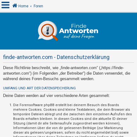
Home
Foren
A
n
m
e
finde-antworten.com - Datenschutzerklärung
l
d
Diese Richtlinie beschreibt, wie „finde-antworten.com“ („https://finde-
antworten.com“) (im Folgenden „der Betreiber“) die Daten verwendet, die
e
während deines Foren-Besuchs gesammelt werden.
n
UMFANG UND ART DER DATENSPEICHERUNG
Deine Daten werden auf vier verschiedene Arten gesammelt:
R
Die Forensoftware phpBB erstellt bei deinem Besuch des Boards
mehrere Cookies. Cookies sind kleine Textdateien, die dein Browser als
e
temporäre Dateien ablegt und die zwischen den einzelnen Aufrufen des
g
Boards erhalten bleiben. In diesen Cookies sind die aktuelle ID deiner
Sitzung (damit dir alle Seitenaufrufe zugeordnet werden können),
i
Informationen über die von dir gelesenen Beiträge (zur Markierung
s
dieser als gelesen/ungelesen; sofern du nicht angemeldet bist) sowie