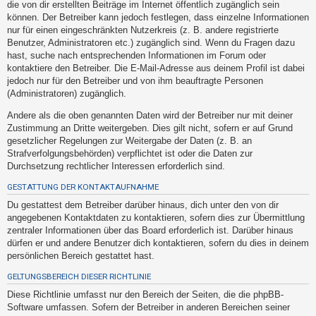
die von dir erstellten Beiträge im Internet öffentlich zugänglich sein
h
können. Der Betreiber kann jedoch festlegen, dass einzelne Informationen
e
nur für einen eingeschränkten Nutzerkreis (z. B. andere registrierte
m
Benutzer, Administratoren etc.) zugänglich sind. Wenn du Fragen dazu
hast, suche nach entsprechenden Informationen im Forum oder
e
kontaktiere den Betreiber. Die E-Mail-Adresse aus deinem Profil ist dabei
n
jedoch nur für den Betreiber und von ihm beauftragte Personen
(Administratoren) zugänglich.
Andere als die oben genannten Daten wird der Betreiber nur mit deiner
S
Zustimmung an Dritte weitergeben. Dies gilt nicht, sofern er auf Grund
u
gesetzlicher Regelungen zur Weitergabe der Daten (z. B. an
Strafverfolgungsbehörden) verpflichtet ist oder die Daten zur
c
Durchsetzung rechtlicher Interessen erforderlich sind.
h
GESTATTUNG DER KONTAKTAUFNAHME
e
Du gestattest dem Betreiber darüber hinaus, dich unter den von dir
angegebenen Kontaktdaten zu kontaktieren, sofern dies zur Übermittlung
zentraler Informationen über das Board erforderlich ist. Darüber hinaus
F
dürfen er und andere Benutzer dich kontaktieren, sofern du dies in deinem
A
persönlichen Bereich gestattet hast.
Q
GELTUNGSBEREICH DIESER RICHTLINIE
Diese Richtlinie umfasst nur den Bereich der Seiten, die die phpBB-
Software umfassen. Sofern der Betreiber in anderen Bereichen seiner