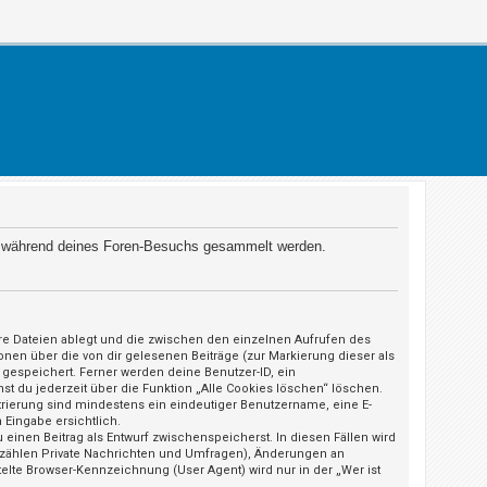
 die während deines Foren-Besuchs gesammelt werden.
äre Dateien ablegt und die zwischen den einzelnen Aufrufen des
ionen über die von dir gelesenen Beiträge (zur Markierung dieser als
gespeichert. Ferner werden deine Benutzer-ID, ein
st du jederzeit über die Funktion „Alle Cookies löschen“ löschen.
strierung sind mindestens ein eindeutiger Benutzername, eine E-
 Eingabe ersichtlich.
 einen Beitrag als Entwurf zwischenspeicherst. In diesen Fällen wird
u zählen Private Nachrichten und Umfragen), Änderungen an
elte Browser-Kennzeichnung (User Agent) wird nur in der „Wer ist