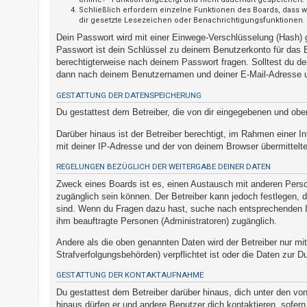
t
Schließlich erfordern einzelne Funktionen des Boards, dass 
dir gesetzte Lesezeichen oder Benachrichtigungsfunktionen.
r
Dein Passwort wird mit einer Einwege-Verschlüsselung (Hash) g
i
Passwort ist dein Schlüssel zu deinem Benutzerkonto für das B
e
berechtigterweise nach deinem Passwort fragen. Solltest du d
r
dann nach deinem Benutzernamen und deiner E-Mail-Adresse un
e
GESTATTUNG DER DATENSPEICHERUNG
n
Du gestattest dem Betreiber, die von dir eingegebenen und obe
Darüber hinaus ist der Betreiber berechtigt, im Rahmen einer
mit deiner IP-Adresse und der von deinem Browser übermittelte
U
n
REGELUNGEN BEZÜGLICH DER WEITERGABE DEINER DATEN
b
Zweck eines Boards ist es, einen Austausch mit anderen Persone
zugänglich sein können. Der Betreiber kann jedoch festlegen, da
e
sind. Wenn du Fragen dazu hast, suche nach entsprechenden Inf
a
ihm beauftragte Personen (Administratoren) zugänglich.
n
Andere als die oben genannten Daten wird der Betreiber nur mit
t
Strafverfolgungsbehörden) verpflichtet ist oder die Daten zur Du
w
GESTATTUNG DER KONTAKTAUFNAHME
o
Du gestattest dem Betreiber darüber hinaus, dich unter den von
r
hinaus dürfen er und andere Benutzer dich kontaktieren, sofern