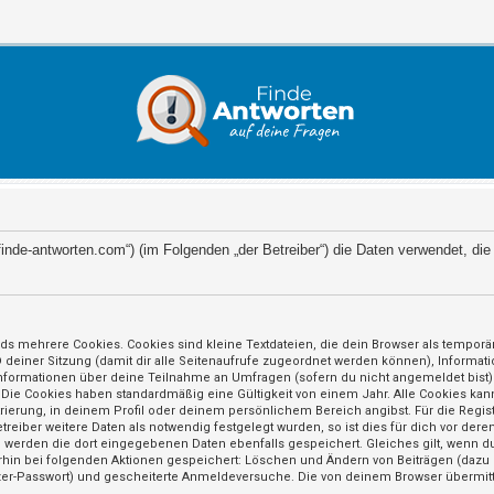
://finde-antworten.com“) (im Folgenden „der Betreiber“) die Daten verwendet,
ds mehrere Cookies. Cookies sind kleine Textdateien, die dein Browser als tempor
ID deiner Sitzung (damit dir alle Seitenaufrufe zugeordnet werden können), Informat
nformationen über deine Teilnahme an Umfragen (sofern du nicht angemeldet bist) 
 Die Cookies haben standardmäßig eine Gültigkeit von einem Jahr. Alle Cookies kann
trierung, in deinem Profil oder deinem persönlichem Bereich angibst. Für die Regi
iber weitere Daten als notwendig festgelegt wurden, so ist dies für dich vor deren
so werden die dort eingegebenen Daten ebenfalls gespeichert. Gleiches gilt, wenn du
erhin bei folgenden Aktionen gespeichert: Löschen und Ändern von Beiträgen (daz
utzer-Passwort) und gescheiterte Anmeldeversuche. Die von deinem Browser übermitt