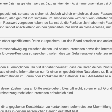
weitere Daten gespeichert werden. Dazu gehören dein Abstimmungsverhalten bei Umf
espeichert, so dass es sicher ist. Jedoch wird dir empfohlen, dieses Passwo
oard, also geh mit ihm sorgsam um. Insbesondere wird dich kein Vertreter des
ein Passwort vergessen haben, so kannst du die Funktion „Ich habe mein Pas
d sendet anschließend ein neu generiertes Passwort an diese Adresse, mit 
n näher spezifizierten Daten zu speichern, um das Board betreiben und anbie
 Interessenabwägung zwischen deinen und seinen Interessen sowie den Interes
r Browser-Kennung zu speichern, sofern dies zur Gefahrenabwehr oder zur rec
n zu ermöglichen. Du bist dir daher bewusst, dass die Daten deines Profils un
ss einzelne Informationen nur für einen eingeschränkten Nutzerkreis (z. B. an
ormationen im Forum oder kontaktiere den Betreiber. Die E-Mail-Adresse aus 
 deiner Zustimmung an Dritte weitergeben. Dies gilt nicht, sofern er auf Grun
rchsetzung rechtlicher Interessen erforderlich sind.
 dir angegebenen Kontaktdaten zu kontaktieren, sofern dies zur Übermittlung z
 du dies in deinem persönlichen Bereich gestattet hast.