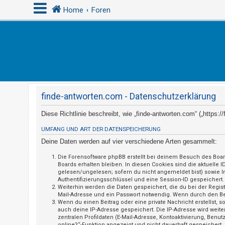
Home
Foren
A
n
m
e
finde-antworten.com - Datenschutzerklärung
l
d
Diese Richtlinie beschreibt, wie „finde-antworten.com“ („https
e
UMFANG UND ART DER DATENSPEICHERUNG
n
Deine Daten werden auf vier verschiedene Arten gesammelt:
Die Forensoftware phpBB erstellt bei deinem Besuch des Boar
Boards erhalten bleiben. In diesen Cookies sind die aktuelle 
R
gelesen/ungelesen; sofern du nicht angemeldet bist) sowie I
Authentifizierungsschlüssel und eine Session-ID gespeichert.
e
Weiterhin werden die Daten gespeichert, die du bei der Regis
g
Mail-Adresse und ein Passwort notwendig. Wenn durch den Betre
Wenn du einen Beitrag oder eine private Nachricht erstellst, 
i
auch deine IP-Adresse gespeichert. Die IP-Adresse wird weit
s
zentralen Profildaten (E-Mail-Adresse, Kontoaktivierung, Ben
online?“-Funktion angezeigt und nicht dauerhaft gespeichert.