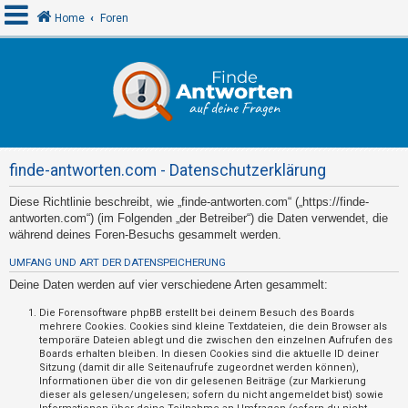
Home
Foren
A
n
m
e
finde-antworten.com - Datenschutzerklärung
l
d
Diese Richtlinie beschreibt, wie „finde-antworten.com“ („https://finde-
antworten.com“) (im Folgenden „der Betreiber“) die Daten verwendet, die
e
während deines Foren-Besuchs gesammelt werden.
n
UMFANG UND ART DER DATENSPEICHERUNG
Deine Daten werden auf vier verschiedene Arten gesammelt:
R
Die Forensoftware phpBB erstellt bei deinem Besuch des Boards
mehrere Cookies. Cookies sind kleine Textdateien, die dein Browser als
e
temporäre Dateien ablegt und die zwischen den einzelnen Aufrufen des
g
Boards erhalten bleiben. In diesen Cookies sind die aktuelle ID deiner
Sitzung (damit dir alle Seitenaufrufe zugeordnet werden können),
i
Informationen über die von dir gelesenen Beiträge (zur Markierung
s
dieser als gelesen/ungelesen; sofern du nicht angemeldet bist) sowie