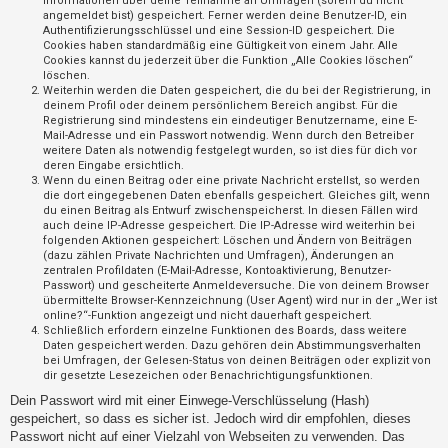
Informationen über deine Teilnahme an Umfragen (sofern du nicht
t
angemeldet bist) gespeichert. Ferner werden deine Benutzer-ID, ein
Authentifizierungsschlüssel und eine Session-ID gespeichert. Die
r
Cookies haben standardmäßig eine Gültigkeit von einem Jahr. Alle
i
Cookies kannst du jederzeit über die Funktion „Alle Cookies löschen“
löschen.
e
Weiterhin werden die Daten gespeichert, die du bei der Registrierung, in
r
deinem Profil oder deinem persönlichem Bereich angibst. Für die
Registrierung sind mindestens ein eindeutiger Benutzername, eine E-
e
Mail-Adresse und ein Passwort notwendig. Wenn durch den Betreiber
weitere Daten als notwendig festgelegt wurden, so ist dies für dich vor
n
deren Eingabe ersichtlich.
Wenn du einen Beitrag oder eine private Nachricht erstellst, so werden
die dort eingegebenen Daten ebenfalls gespeichert. Gleiches gilt, wenn
du einen Beitrag als Entwurf zwischenspeicherst. In diesen Fällen wird
U
auch deine IP-Adresse gespeichert. Die IP-Adresse wird weiterhin bei
folgenden Aktionen gespeichert: Löschen und Ändern von Beiträgen
n
(dazu zählen Private Nachrichten und Umfragen), Änderungen an
b
zentralen Profildaten (E-Mail-Adresse, Kontoaktivierung, Benutzer-
Passwort) und gescheiterte Anmeldeversuche. Die von deinem Browser
e
übermittelte Browser-Kennzeichnung (User Agent) wird nur in der „Wer ist
a
online?“-Funktion angezeigt und nicht dauerhaft gespeichert.
Schließlich erfordern einzelne Funktionen des Boards, dass weitere
n
Daten gespeichert werden. Dazu gehören dein Abstimmungsverhalten
bei Umfragen, der Gelesen-Status von deinen Beiträgen oder explizit von
t
dir gesetzte Lesezeichen oder Benachrichtigungsfunktionen.
w
Dein Passwort wird mit einer Einwege-Verschlüsselung (Hash)
o
gespeichert, so dass es sicher ist. Jedoch wird dir empfohlen, dieses
r
Passwort nicht auf einer Vielzahl von Webseiten zu verwenden. Das