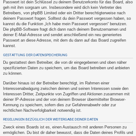
Passwort ist dein Schlüssel zu deinem Benutzerkonto für das Board, also
t
geh mit ihm sorgsam um. Insbesondere wird dich kein Vertreter des
e
Betreibers, von phpBB Limited oder ein Dritter berechtigterweise nach
t
deinem Passwort fragen. Solltest du dein Passwort vergessen haben, so
kannst du die Funktion „Ich habe mein Passwort vergessen“ benutzen.
e
Die phpBB-Software fragt dich dann nach deinem Benutzernamen und
T
deiner E-Mail-Adresse und sendet anschließend ein neu generiertes
h
Passwort an diese Adresse, mit dem du dann auf das Board zugreifen
kannst.
e
m
GESTATTUNG DER DATENSPEICHERUNG
e
Du gestattest dem Betreiber, die von dir eingegebenen und oben näher
spezifizierten Daten zu speichern, um das Board betreiben und anbieten
n
zu können.
Darüber hinaus ist der Betreiber berechtigt, im Rahmen einer
Interessenabwägung zwischen deinen und seinen Interessen sowie den
A
Interessen Dritter, Zeitpunkte von Zugriffen und Aktionen zusammen mit
k
deiner IP-Adresse und der von deinem Browser übermittelter Browser-
t
Kennung zu speichern, sofern dies zur Gefahrenabwehr oder zur
rechtlichen Nachverfolgbarkeit notwendig ist.
i
v
REGELUNGEN BEZÜGLICH DER WEITERGABE DEINER DATEN
e
Zweck eines Boards ist es, einen Austausch mit anderen Personen zu
T
ermöglichen. Du bist dir daher bewusst, dass die Daten deines Profils und