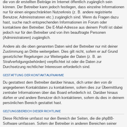
die von dir erstellten Beiträge im Internet öffentlich zugänglich sein
h
können. Der Betreiber kann jedoch festlegen, dass einzelne Informationen
e
nur für einen eingeschränkten Nutzerkreis (z. B. andere registrierte
m
Benutzer, Administratoren etc.) zugänglich sind. Wenn du Fragen dazu
hast, suche nach entsprechenden Informationen im Forum oder
e
kontaktiere den Betreiber. Die E-Mail-Adresse aus deinem Profil ist dabei
n
jedoch nur für den Betreiber und von ihm beauftragte Personen
(Administratoren) zugänglich.
Andere als die oben genannten Daten wird der Betreiber nur mit deiner
S
Zustimmung an Dritte weitergeben. Dies gilt nicht, sofern er auf Grund
u
gesetzlicher Regelungen zur Weitergabe der Daten (z. B. an
Strafverfolgungsbehörden) verpflichtet ist oder die Daten zur
c
Durchsetzung rechtlicher Interessen erforderlich sind.
h
GESTATTUNG DER KONTAKTAUFNAHME
e
Du gestattest dem Betreiber darüber hinaus, dich unter den von dir
angegebenen Kontaktdaten zu kontaktieren, sofern dies zur Übermittlung
zentraler Informationen über das Board erforderlich ist. Darüber hinaus
F
dürfen er und andere Benutzer dich kontaktieren, sofern du dies in deinem
A
persönlichen Bereich gestattet hast.
Q
GELTUNGSBEREICH DIESER RICHTLINIE
Diese Richtlinie umfasst nur den Bereich der Seiten, die die phpBB-
Software umfassen. Sofern der Betreiber in anderen Bereichen seiner