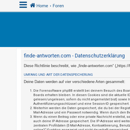
Home
Foren
A
n
m
e
finde-antworten.com - Datenschutzerklärung
l
d
Diese Richtlinie beschreibt, wie „finde-antworten.com“ („https
e
UMFANG UND ART DER DATENSPEICHERUNG
n
Deine Daten werden auf vier verschiedene Arten gesammelt:
Die Forensoftware phpBB erstellt bei deinem Besuch des Boar
Boards erhalten bleiben. In diesen Cookies sind die aktuelle 
R
gelesen/ungelesen; sofern du nicht angemeldet bist) sowie I
Authentifizierungsschlüssel und eine Session-ID gespeichert.
e
Weiterhin werden die Daten gespeichert, die du bei der Regis
g
Mail-Adresse und ein Passwort notwendig. Wenn durch den Betre
Wenn du einen Beitrag oder eine private Nachricht erstellst, 
i
auch deine IP-Adresse gespeichert. Die IP-Adresse wird weit
s
zentralen Profildaten (E-Mail-Adresse, Kontoaktivierung, Ben
online?“-Funktion angezeigt und nicht dauerhaft gespeichert.