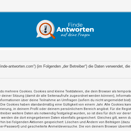
://finde-antworten.com“) (im Folgenden „der Betreiber“) die Daten verwendet,
ds mehrere Cookies. Cookies sind kleine Textdateien, die dein Browser als tempor
ID deiner Sitzung (damit dir alle Seitenaufrufe zugeordnet werden können), Informat
nformationen über deine Teilnahme an Umfragen (sofern du nicht angemeldet bist) 
 Die Cookies haben standardmäßig eine Gültigkeit von einem Jahr. Alle Cookies kann
trierung, in deinem Profil oder deinem persönlichem Bereich angibst. Für die Regi
iber weitere Daten als notwendig festgelegt wurden, so ist dies für dich vor deren
so werden die dort eingegebenen Daten ebenfalls gespeichert. Gleiches gilt, wenn du
erhin bei folgenden Aktionen gespeichert: Löschen und Ändern von Beiträgen (daz
utzer-Passwort) und gescheiterte Anmeldeversuche. Die von deinem Browser übermitt