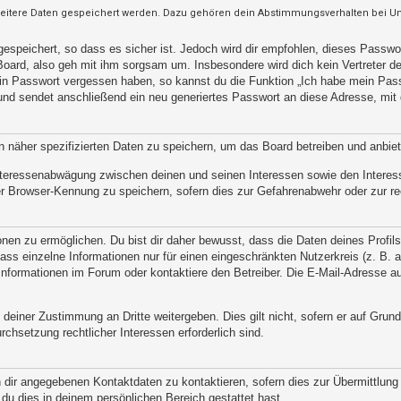
weitere Daten gespeichert werden. Dazu gehören dein Abstimmungsverhalten bei Umf
espeichert, so dass es sicher ist. Jedoch wird dir empfohlen, dieses Passwo
oard, also geh mit ihm sorgsam um. Insbesondere wird dich kein Vertreter des
ein Passwort vergessen haben, so kannst du die Funktion „Ich habe mein Pas
d sendet anschließend ein neu generiertes Passwort an diese Adresse, mit 
n näher spezifizierten Daten zu speichern, um das Board betreiben und anbie
 Interessenabwägung zwischen deinen und seinen Interessen sowie den Interes
r Browser-Kennung zu speichern, sofern dies zur Gefahrenabwehr oder zur rec
n zu ermöglichen. Du bist dir daher bewusst, dass die Daten deines Profils un
ss einzelne Informationen nur für einen eingeschränkten Nutzerkreis (z. B. an
ormationen im Forum oder kontaktiere den Betreiber. Die E-Mail-Adresse aus 
 deiner Zustimmung an Dritte weitergeben. Dies gilt nicht, sofern er auf Grun
rchsetzung rechtlicher Interessen erforderlich sind.
 dir angegebenen Kontaktdaten zu kontaktieren, sofern dies zur Übermittlung z
 du dies in deinem persönlichen Bereich gestattet hast.