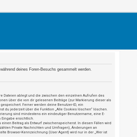
 die während deines Foren-Besuchs gesammelt werden.
äre Dateien ablegt und die zwischen den einzelnen Aufrufen des
ionen über die von dir gelesenen Beiträge (zur Markierung dieser als
gespeichert. Ferner werden deine Benutzer-ID, ein
st du jederzeit über die Funktion „Alle Cookies löschen“ löschen.
strierung sind mindestens ein eindeutiger Benutzername, eine E-
 Eingabe ersichtlich.
 einen Beitrag als Entwurf zwischenspeicherst. In diesen Fällen wird
u zählen Private Nachrichten und Umfragen), Änderungen an
elte Browser-Kennzeichnung (User Agent) wird nur in der „Wer ist