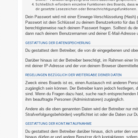
t
Schließlich erfordern einzelne Funktionen des Boards, dass 
dir gesetzte Lesezeichen oder Benachrichtigungsfunktionen.
r
Dein Passwort wird mit einer Einwege-Verschlüsselung (Hash) g
i
Passwort ist dein Schlüssel zu deinem Benutzerkonto für das B
e
berechtigterweise nach deinem Passwort fragen. Solltest du d
r
dann nach deinem Benutzernamen und deiner E-Mail-Adresse un
e
GESTATTUNG DER DATENSPEICHERUNG
n
Du gestattest dem Betreiber, die von dir eingegebenen und obe
Darüber hinaus ist der Betreiber berechtigt, im Rahmen einer
mit deiner IP-Adresse und der von deinem Browser übermittelte
U
n
REGELUNGEN BEZÜGLICH DER WEITERGABE DEINER DATEN
b
Zweck eines Boards ist es, einen Austausch mit anderen Persone
zugänglich sein können. Der Betreiber kann jedoch festlegen, da
e
sind. Wenn du Fragen dazu hast, suche nach entsprechenden Inf
a
ihm beauftragte Personen (Administratoren) zugänglich.
n
Andere als die oben genannten Daten wird der Betreiber nur mit
t
Strafverfolgungsbehörden) verpflichtet ist oder die Daten zur Du
w
GESTATTUNG DER KONTAKTAUFNAHME
o
Du gestattest dem Betreiber darüber hinaus, dich unter den von
r
hinaus dürfen er und andere Benutzer dich kontaktieren, sofern