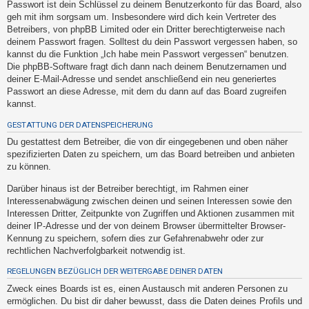
Passwort ist dein Schlüssel zu deinem Benutzerkonto für das Board, also
t
geh mit ihm sorgsam um. Insbesondere wird dich kein Vertreter des
e
Betreibers, von phpBB Limited oder ein Dritter berechtigterweise nach
t
deinem Passwort fragen. Solltest du dein Passwort vergessen haben, so
kannst du die Funktion „Ich habe mein Passwort vergessen“ benutzen.
e
Die phpBB-Software fragt dich dann nach deinem Benutzernamen und
T
deiner E-Mail-Adresse und sendet anschließend ein neu generiertes
h
Passwort an diese Adresse, mit dem du dann auf das Board zugreifen
kannst.
e
m
GESTATTUNG DER DATENSPEICHERUNG
e
Du gestattest dem Betreiber, die von dir eingegebenen und oben näher
spezifizierten Daten zu speichern, um das Board betreiben und anbieten
n
zu können.
Darüber hinaus ist der Betreiber berechtigt, im Rahmen einer
Interessenabwägung zwischen deinen und seinen Interessen sowie den
A
Interessen Dritter, Zeitpunkte von Zugriffen und Aktionen zusammen mit
k
deiner IP-Adresse und der von deinem Browser übermittelter Browser-
t
Kennung zu speichern, sofern dies zur Gefahrenabwehr oder zur
rechtlichen Nachverfolgbarkeit notwendig ist.
i
v
REGELUNGEN BEZÜGLICH DER WEITERGABE DEINER DATEN
e
Zweck eines Boards ist es, einen Austausch mit anderen Personen zu
T
ermöglichen. Du bist dir daher bewusst, dass die Daten deines Profils und