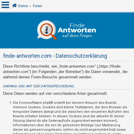
Home
Foren
A
n
m
e
finde-antworten.com - Datenschutzerklärung
l
d
Diese Richtlinie beschreibt, wie „finde-antworten.com“ („https://finde-
antworten.com“) (im Folgenden „der Betreiber“) die Daten verwendet, die
e
während deines Foren-Besuchs gesammelt werden.
n
UMFANG UND ART DER DATENSPEICHERUNG
Deine Daten werden auf vier verschiedene Arten gesammelt:
R
Die Forensoftware phpBB erstellt bei deinem Besuch des Boards
mehrere Cookies. Cookies sind kleine Textdateien, die dein Browser als
e
temporäre Dateien ablegt und die zwischen den einzelnen Aufrufen des
g
Boards erhalten bleiben. In diesen Cookies sind die aktuelle ID deiner
Sitzung (damit dir alle Seitenaufrufe zugeordnet werden können),
i
Informationen über die von dir gelesenen Beiträge (zur Markierung
s
dieser als gelesen/ungelesen; sofern du nicht angemeldet bist) sowie