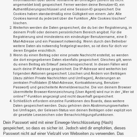
Informationen über deine Teilnahme an Umfragen (sofern du nicht
t
angemeldet bist) gespeichert. Ferner werden deine Benutzer-ID, ein
Authentifizierungsschlüssel und eine Session-ID gespeichert. Die
r
Cookies haben standardmäßig eine Gültigkeit von einem Jahr. Alle
i
Cookies kannst du jederzeit über die Funktion „Alle Cookies löschen“
löschen.
e
Weiterhin werden die Daten gespeichert, die du bei der Registrierung, in
r
deinem Profil oder deinem persönlichem Bereich angibst. Für die
Registrierung sind mindestens ein eindeutiger Benutzername, eine E-
e
Mail-Adresse und ein Passwort notwendig. Wenn durch den Betreiber
weitere Daten als notwendig festgelegt wurden, so ist dies für dich vor
n
deren Eingabe ersichtlich.
Wenn du einen Beitrag oder eine private Nachricht erstellst, so werden
die dort eingegebenen Daten ebenfalls gespeichert. Gleiches gilt, wenn
du einen Beitrag als Entwurf zwischenspeicherst. In diesen Fällen wird
U
auch deine IP-Adresse gespeichert. Die IP-Adresse wird weiterhin bei
folgenden Aktionen gespeichert: Löschen und Ändern von Beiträgen
n
(dazu zählen Private Nachrichten und Umfragen), Änderungen an
b
zentralen Profildaten (E-Mail-Adresse, Kontoaktivierung, Benutzer-
Passwort) und gescheiterte Anmeldeversuche. Die von deinem Browser
e
übermittelte Browser-Kennzeichnung (User Agent) wird nur in der „Wer ist
a
online?“-Funktion angezeigt und nicht dauerhaft gespeichert.
Schließlich erfordern einzelne Funktionen des Boards, dass weitere
n
Daten gespeichert werden. Dazu gehören dein Abstimmungsverhalten
bei Umfragen, der Gelesen-Status von deinen Beiträgen oder explizit von
t
dir gesetzte Lesezeichen oder Benachrichtigungsfunktionen.
w
Dein Passwort wird mit einer Einwege-Verschlüsselung (Hash)
o
gespeichert, so dass es sicher ist. Jedoch wird dir empfohlen, dieses
r
Passwort nicht auf einer Vielzahl von Webseiten zu verwenden. Das