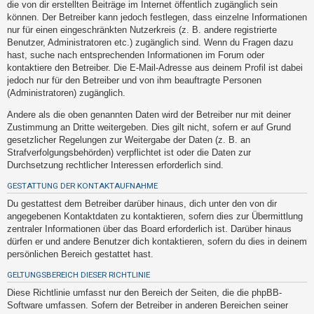
die von dir erstellten Beiträge im Internet öffentlich zugänglich sein
h
können. Der Betreiber kann jedoch festlegen, dass einzelne Informationen
e
nur für einen eingeschränkten Nutzerkreis (z. B. andere registrierte
m
Benutzer, Administratoren etc.) zugänglich sind. Wenn du Fragen dazu
hast, suche nach entsprechenden Informationen im Forum oder
e
kontaktiere den Betreiber. Die E-Mail-Adresse aus deinem Profil ist dabei
n
jedoch nur für den Betreiber und von ihm beauftragte Personen
(Administratoren) zugänglich.
Andere als die oben genannten Daten wird der Betreiber nur mit deiner
S
Zustimmung an Dritte weitergeben. Dies gilt nicht, sofern er auf Grund
u
gesetzlicher Regelungen zur Weitergabe der Daten (z. B. an
Strafverfolgungsbehörden) verpflichtet ist oder die Daten zur
c
Durchsetzung rechtlicher Interessen erforderlich sind.
h
GESTATTUNG DER KONTAKTAUFNAHME
e
Du gestattest dem Betreiber darüber hinaus, dich unter den von dir
angegebenen Kontaktdaten zu kontaktieren, sofern dies zur Übermittlung
zentraler Informationen über das Board erforderlich ist. Darüber hinaus
F
dürfen er und andere Benutzer dich kontaktieren, sofern du dies in deinem
A
persönlichen Bereich gestattet hast.
Q
GELTUNGSBEREICH DIESER RICHTLINIE
Diese Richtlinie umfasst nur den Bereich der Seiten, die die phpBB-
Software umfassen. Sofern der Betreiber in anderen Bereichen seiner