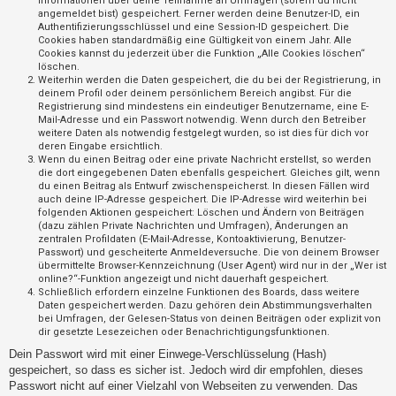
Informationen über deine Teilnahme an Umfragen (sofern du nicht
t
angemeldet bist) gespeichert. Ferner werden deine Benutzer-ID, ein
Authentifizierungsschlüssel und eine Session-ID gespeichert. Die
r
Cookies haben standardmäßig eine Gültigkeit von einem Jahr. Alle
i
Cookies kannst du jederzeit über die Funktion „Alle Cookies löschen“
löschen.
e
Weiterhin werden die Daten gespeichert, die du bei der Registrierung, in
r
deinem Profil oder deinem persönlichem Bereich angibst. Für die
Registrierung sind mindestens ein eindeutiger Benutzername, eine E-
e
Mail-Adresse und ein Passwort notwendig. Wenn durch den Betreiber
weitere Daten als notwendig festgelegt wurden, so ist dies für dich vor
n
deren Eingabe ersichtlich.
Wenn du einen Beitrag oder eine private Nachricht erstellst, so werden
die dort eingegebenen Daten ebenfalls gespeichert. Gleiches gilt, wenn
du einen Beitrag als Entwurf zwischenspeicherst. In diesen Fällen wird
U
auch deine IP-Adresse gespeichert. Die IP-Adresse wird weiterhin bei
folgenden Aktionen gespeichert: Löschen und Ändern von Beiträgen
n
(dazu zählen Private Nachrichten und Umfragen), Änderungen an
b
zentralen Profildaten (E-Mail-Adresse, Kontoaktivierung, Benutzer-
Passwort) und gescheiterte Anmeldeversuche. Die von deinem Browser
e
übermittelte Browser-Kennzeichnung (User Agent) wird nur in der „Wer ist
a
online?“-Funktion angezeigt und nicht dauerhaft gespeichert.
Schließlich erfordern einzelne Funktionen des Boards, dass weitere
n
Daten gespeichert werden. Dazu gehören dein Abstimmungsverhalten
bei Umfragen, der Gelesen-Status von deinen Beiträgen oder explizit von
t
dir gesetzte Lesezeichen oder Benachrichtigungsfunktionen.
w
Dein Passwort wird mit einer Einwege-Verschlüsselung (Hash)
o
gespeichert, so dass es sicher ist. Jedoch wird dir empfohlen, dieses
r
Passwort nicht auf einer Vielzahl von Webseiten zu verwenden. Das