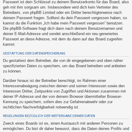
Passwort ist dein Schlüssel zu deinem Benutzerkonto für das Board, also
t
geh mit ihm sorgsam um. Insbesondere wird dich kein Vertreter des
e
Betreibers, von phpBB Limited oder ein Dritter berechtigterweise nach
t
deinem Passwort fragen. Solltest du dein Passwort vergessen haben, so
kannst du die Funktion „Ich habe mein Passwort vergessen“ benutzen.
e
Die phpBB-Software fragt dich dann nach deinem Benutzernamen und
T
deiner E-Mail-Adresse und sendet anschließend ein neu generiertes
h
Passwort an diese Adresse, mit dem du dann auf das Board zugreifen
kannst.
e
m
GESTATTUNG DER DATENSPEICHERUNG
e
Du gestattest dem Betreiber, die von dir eingegebenen und oben näher
spezifizierten Daten zu speichern, um das Board betreiben und anbieten
n
zu können.
Darüber hinaus ist der Betreiber berechtigt, im Rahmen einer
Interessenabwägung zwischen deinen und seinen Interessen sowie den
A
Interessen Dritter, Zeitpunkte von Zugriffen und Aktionen zusammen mit
k
deiner IP-Adresse und der von deinem Browser übermittelter Browser-
t
Kennung zu speichern, sofern dies zur Gefahrenabwehr oder zur
rechtlichen Nachverfolgbarkeit notwendig ist.
i
v
REGELUNGEN BEZÜGLICH DER WEITERGABE DEINER DATEN
e
Zweck eines Boards ist es, einen Austausch mit anderen Personen zu
T
ermöglichen. Du bist dir daher bewusst, dass die Daten deines Profils und