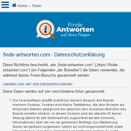
Home
Foren
A
n
m
e
finde-antworten.com - Datenschutzerklärung
l
d
Diese Richtlinie beschreibt, wie „finde-antworten.com“ („https://finde-
antworten.com“) (im Folgenden „der Betreiber“) die Daten verwendet, die
e
während deines Foren-Besuchs gesammelt werden.
n
UMFANG UND ART DER DATENSPEICHERUNG
Deine Daten werden auf vier verschiedene Arten gesammelt:
R
Die Forensoftware phpBB erstellt bei deinem Besuch des Boards
mehrere Cookies. Cookies sind kleine Textdateien, die dein Browser als
e
temporäre Dateien ablegt und die zwischen den einzelnen Aufrufen des
g
Boards erhalten bleiben. In diesen Cookies sind die aktuelle ID deiner
Sitzung (damit dir alle Seitenaufrufe zugeordnet werden können),
i
Informationen über die von dir gelesenen Beiträge (zur Markierung
s
dieser als gelesen/ungelesen; sofern du nicht angemeldet bist) sowie