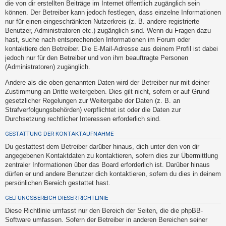
die von dir erstellten Beiträge im Internet öffentlich zugänglich sein
h
können. Der Betreiber kann jedoch festlegen, dass einzelne Informationen
e
nur für einen eingeschränkten Nutzerkreis (z. B. andere registrierte
m
Benutzer, Administratoren etc.) zugänglich sind. Wenn du Fragen dazu
hast, suche nach entsprechenden Informationen im Forum oder
e
kontaktiere den Betreiber. Die E-Mail-Adresse aus deinem Profil ist dabei
n
jedoch nur für den Betreiber und von ihm beauftragte Personen
(Administratoren) zugänglich.
Andere als die oben genannten Daten wird der Betreiber nur mit deiner
S
Zustimmung an Dritte weitergeben. Dies gilt nicht, sofern er auf Grund
u
gesetzlicher Regelungen zur Weitergabe der Daten (z. B. an
Strafverfolgungsbehörden) verpflichtet ist oder die Daten zur
c
Durchsetzung rechtlicher Interessen erforderlich sind.
h
GESTATTUNG DER KONTAKTAUFNAHME
e
Du gestattest dem Betreiber darüber hinaus, dich unter den von dir
angegebenen Kontaktdaten zu kontaktieren, sofern dies zur Übermittlung
zentraler Informationen über das Board erforderlich ist. Darüber hinaus
F
dürfen er und andere Benutzer dich kontaktieren, sofern du dies in deinem
A
persönlichen Bereich gestattet hast.
Q
GELTUNGSBEREICH DIESER RICHTLINIE
Diese Richtlinie umfasst nur den Bereich der Seiten, die die phpBB-
Software umfassen. Sofern der Betreiber in anderen Bereichen seiner