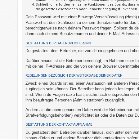
t
Schließlich erfordern einzelne Funktionen des Boards, dass 
dir gesetzte Lesezeichen oder Benachrichtigungsfunktionen.
r
Dein Passwort wird mit einer Einwege-Verschlüsselung (Hash) g
i
Passwort ist dein Schlüssel zu deinem Benutzerkonto für das B
e
berechtigterweise nach deinem Passwort fragen. Solltest du d
r
dann nach deinem Benutzernamen und deiner E-Mail-Adresse un
e
GESTATTUNG DER DATENSPEICHERUNG
n
Du gestattest dem Betreiber, die von dir eingegebenen und obe
Darüber hinaus ist der Betreiber berechtigt, im Rahmen einer
mit deiner IP-Adresse und der von deinem Browser übermittelte
U
n
REGELUNGEN BEZÜGLICH DER WEITERGABE DEINER DATEN
b
Zweck eines Boards ist es, einen Austausch mit anderen Persone
zugänglich sein können. Der Betreiber kann jedoch festlegen, da
e
sind. Wenn du Fragen dazu hast, suche nach entsprechenden Inf
a
ihm beauftragte Personen (Administratoren) zugänglich.
n
Andere als die oben genannten Daten wird der Betreiber nur mit
t
Strafverfolgungsbehörden) verpflichtet ist oder die Daten zur Du
w
GESTATTUNG DER KONTAKTAUFNAHME
o
Du gestattest dem Betreiber darüber hinaus, dich unter den von
r
hinaus dürfen er und andere Benutzer dich kontaktieren, sofern