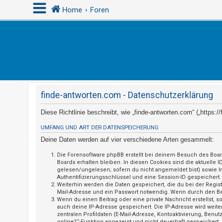
Home
Foren
A
n
m
e
finde-antworten.com - Datenschutzerklärung
l
d
Diese Richtlinie beschreibt, wie „finde-antworten.com“ („https
e
UMFANG UND ART DER DATENSPEICHERUNG
n
Deine Daten werden auf vier verschiedene Arten gesammelt:
Die Forensoftware phpBB erstellt bei deinem Besuch des Boar
Boards erhalten bleiben. In diesen Cookies sind die aktuelle 
R
gelesen/ungelesen; sofern du nicht angemeldet bist) sowie I
Authentifizierungsschlüssel und eine Session-ID gespeichert.
e
Weiterhin werden die Daten gespeichert, die du bei der Regis
g
Mail-Adresse und ein Passwort notwendig. Wenn durch den Betre
Wenn du einen Beitrag oder eine private Nachricht erstellst, 
i
auch deine IP-Adresse gespeichert. Die IP-Adresse wird weit
s
zentralen Profildaten (E-Mail-Adresse, Kontoaktivierung, Ben
online?“-Funktion angezeigt und nicht dauerhaft gespeichert.