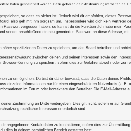
weitere Daten gespeichert werden. Dazu gehören dein Abstimmungsverhalten bei Umf
espeichert, so dass es sicher ist. Jedoch wird dir empfohlen, dieses Passwo
oard, also geh mit ihm sorgsam um. Insbesondere wird dich kein Vertreter des
ein Passwort vergessen haben, so kannst du die Funktion „Ich habe mein Pas
d sendet anschließend ein neu generiertes Passwort an diese Adresse, mit 
n näher spezifizierten Daten zu speichern, um das Board betreiben und anbie
 Interessenabwägung zwischen deinen und seinen Interessen sowie den Interes
r Browser-Kennung zu speichern, sofern dies zur Gefahrenabwehr oder zur rec
n zu ermöglichen. Du bist dir daher bewusst, dass die Daten deines Profils un
ss einzelne Informationen nur für einen eingeschränkten Nutzerkreis (z. B. an
ormationen im Forum oder kontaktiere den Betreiber. Die E-Mail-Adresse aus 
 deiner Zustimmung an Dritte weitergeben. Dies gilt nicht, sofern er auf Grun
rchsetzung rechtlicher Interessen erforderlich sind.
 dir angegebenen Kontaktdaten zu kontaktieren, sofern dies zur Übermittlung z
 du dies in deinem persönlichen Bereich gestattet hast.