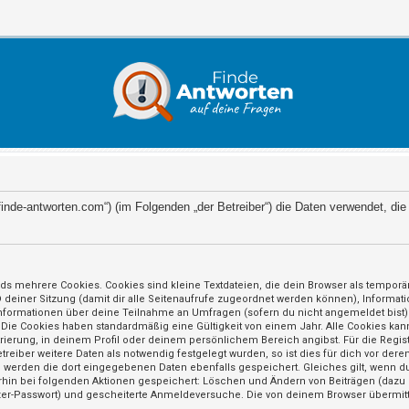
://finde-antworten.com“) (im Folgenden „der Betreiber“) die Daten verwendet,
ds mehrere Cookies. Cookies sind kleine Textdateien, die dein Browser als tempor
ID deiner Sitzung (damit dir alle Seitenaufrufe zugeordnet werden können), Informat
nformationen über deine Teilnahme an Umfragen (sofern du nicht angemeldet bist) 
 Die Cookies haben standardmäßig eine Gültigkeit von einem Jahr. Alle Cookies kann
trierung, in deinem Profil oder deinem persönlichem Bereich angibst. Für die Regi
iber weitere Daten als notwendig festgelegt wurden, so ist dies für dich vor deren
so werden die dort eingegebenen Daten ebenfalls gespeichert. Gleiches gilt, wenn du
erhin bei folgenden Aktionen gespeichert: Löschen und Ändern von Beiträgen (daz
utzer-Passwort) und gescheiterte Anmeldeversuche. Die von deinem Browser übermitt