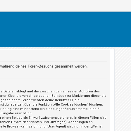
 die während deines Foren-Besuchs gesammelt werden.
äre Dateien ablegt und die zwischen den einzelnen Aufrufen des
ionen über die von dir gelesenen Beiträge (zur Markierung dieser als
gespeichert. Ferner werden deine Benutzer-ID, ein
st du jederzeit über die Funktion „Alle Cookies löschen“ löschen.
strierung sind mindestens ein eindeutiger Benutzername, eine E-
 Eingabe ersichtlich.
 einen Beitrag als Entwurf zwischenspeicherst. In diesen Fällen wird
u zählen Private Nachrichten und Umfragen), Änderungen an
elte Browser-Kennzeichnung (User Agent) wird nur in der „Wer ist